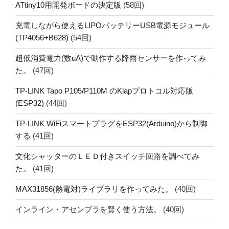
ATtiny10用開発ボードの決定版
(58回)
充電しながら使えるLIPOバッテリーUSB電源モジュール
(TP4056+B628)
(54回)
超低消費電力(数uA)で動作する降雨センサーを作ってみ
た。
(47回)
TP-LINK Tapo P105/P110M のKlapプロトコル対応版
(ESP32)
(44回)
TP-LINK WiFiスマートプラグをESP32(Arduino)から制御
する
(41回)
文化シャッターのＬＥＤ付きスイッチ回路を調べてみ
た。
(41回)
MAX31856(熱電対)ライブラリを作ってみた。
(40回)
インライン・アセンブラを賢く使う方法。
(40回)