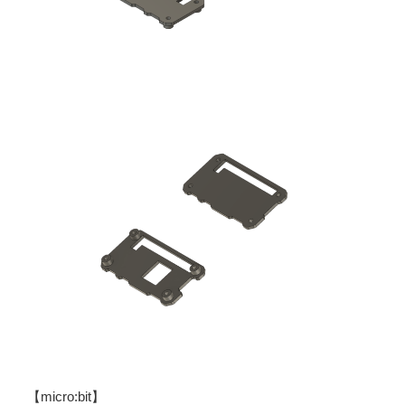
【micro:bit】