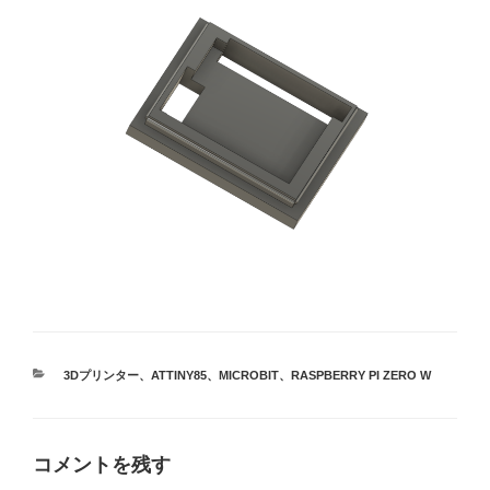
カ
3Dプリンター
、
ATTINY85
、
MICROBIT
、
RASPBERRY PI ZERO W
テ
ゴ
リ
ー
コメントを残す