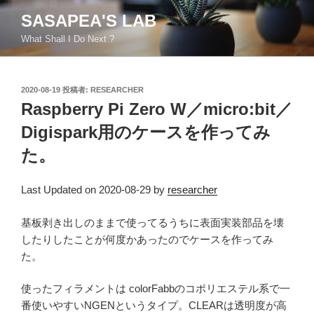
コ
SASAPEA'S LAB
ン
What Shall I Do Next ?
テ
ン
ツ
投
2020-08-19
投稿者:
RESEARCHER
へ
稿
Raspberry Pi Zero W／micro:bit／
ス
日:
キ
Digispark用のケースを作ってみ
ッ
た。
プ
Last Updated on 2020-08-29 by
researcher
基板剥き出しのままで使ってるうちに表面実装部品を壊
したりしたことが何度かあったのでケースを作ってみ
た。
使ったフィラメントは colorFabbのコポリエステル系で一
番使いやすいNGENというタイプ。CLEARは透明度が高