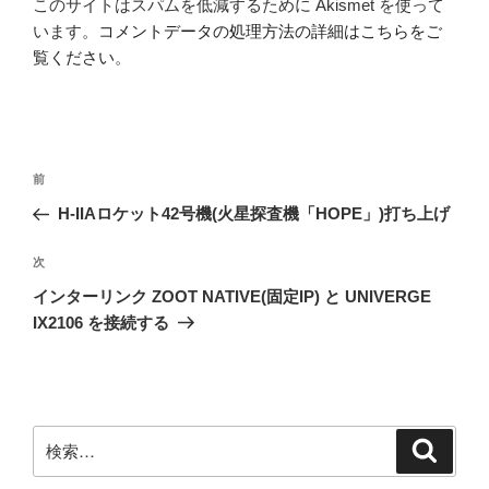
このサイトはスパムを低減するために Akismet を使って
います。
コメントデータの処理方法の詳細はこちらをご
覧ください
。
投
前
前
稿
の
H-IIAロケット42号機(火星探査機「HOPE」)打ち上げ
ナ
投
ビ
稿
次
次
ゲ
の
インターリンク ZOOT NATIVE(固定IP) と UNIVERGE
投
ー
IX2106 を接続する
稿
シ
ョ
ン
検
検
索
索: