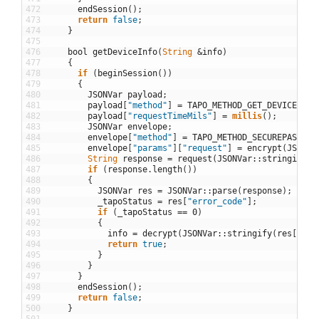
472
endSession
(
)
;
473
return
false
;
474
}
475
476
bool
getDeviceInfo
(
String
&
info
)
477
{
478
if
(
beginSession
(
)
)
479
{
480
JSONVar
payload
;
481
payload
[
"method"
]
=
TAPO_METHOD_GET_DEVICE_INF
482
payload
[
"requestTimeMils"
]
=
millis
(
)
;
483
JSONVar
envelope
;
484
envelope
[
"method"
]
=
TAPO_METHOD_SECUREPASSTHR
485
envelope
[
"params"
]
[
"request"
]
=
encrypt
(
JSONVa
486
String
response
=
request
(
JSONVar
::
stringify
(
e
487
if
(
response
.
length
(
)
)
488
{
489
JSONVar
res
=
JSONVar
::
parse
(
response
)
;
490
_tapoStatus
=
res
[
"error_code"
]
;
491
if
(
_tapoStatus
==
0
)
492
{
493
info
=
decrypt
(
JSONVar
::
stringify
(
res
[
"res
494
return
true
;
495
}
496
}
497
}
498
endSession
(
)
;
499
return
false
;
500
}
501