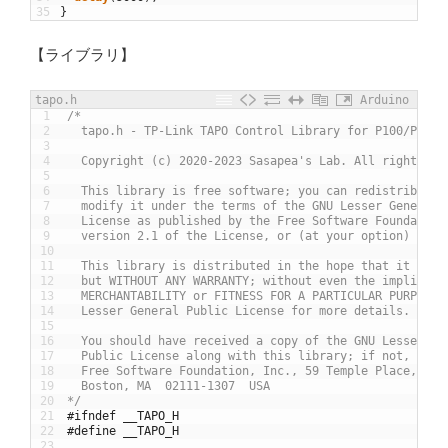
35
}
【ライブラリ】
tapo.h
Arduino
1
/*
2
  tapo.h - TP-Link TAPO Control Library for P100/P105/
3
4
  Copyright (c) 2020-2023 Sasapea's Lab. All right res
5
6
  This library is free software; you can redistribute 
7
  modify it under the terms of the GNU Lesser General 
8
  License as published by the Free Software Foundation
9
  version 2.1 of the License, or (at your option) any 
10
11
  This library is distributed in the hope that it will
12
  but WITHOUT ANY WARRANTY; without even the implied w
13
  MERCHANTABILITY or FITNESS FOR A PARTICULAR PURPOSE.
14
  Lesser General Public License for more details.
15
16
  You should have received a copy of the GNU Lesser Ge
17
  Public License along with this library; if not, writ
18
  Free Software Foundation, Inc., 59 Temple Place, Sui
19
  Boston, MA  02111-1307  USA
20
*/
21
#ifndef __TAPO_H
22
#define __TAPO_H
23