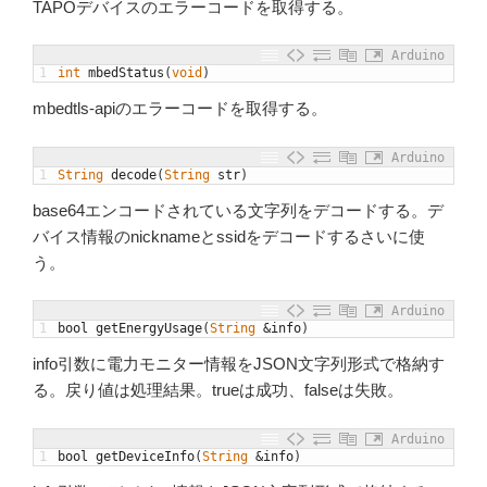
TAPOデバイスのエラーコードを取得する。
Arduino
1
int
mbedStatus
(
void
)
mbedtls-apiのエラーコードを取得する。
Arduino
1
String
decode
(
String
str
)
base64エンコードされている文字列をデコードする。デ
バイス情報のnicknameとssidをデコードするさいに使
う。
Arduino
1
bool
getEnergyUsage
(
String
&
info
)
info引数に電力モニター情報をJSON文字列形式で格納す
る。戻り値は処理結果。trueは成功、falseは失敗。
Arduino
1
bool
getDeviceInfo
(
String
&
info
)