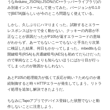
うなArduino_JSON(cJSONのC++ラッパーライブラリ)の
み別途インストールして使ってみた。バージョンが0.1.0
で[BETA]版らしいが今のところ問題なく使えている。
しかし、久しぶりにハマりまくった。試験するとエラー
レスポンスばかりで全く動かない。クッキーの内容が不
正なことが原因だったがP105が返すエラーコードの意味
がわからず、あーでもないこーでもないと手当たり次第
に検証した結果、何日もかかってしまった。mbedtlsも公
開鍵暗号(RSA)も共通鍵暗号(AES)も初めてだらけだった
ので単純なところよりも知らないほうにばかり目が行っ
てしまったのが敗因かもしれない。
あとP105の処理能力が低くて反応が鈍い？ためなのか連
続制御すると時々HTTPエラーが発生してしまう。リトラ
イ処理を追加し解決できたようだ。
ちなみにTapoアプリでデバイス登録した状態でないと動
作しないことに注意しよう。