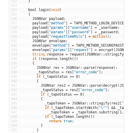
322
}
323
324
bool
login
(
void
)
325
{
326
JSONVar
payload
;
327
payload
[
"method"
]
=
TAPO_METHOD_LOGIN_DEVICE
;
328
payload
[
"params"
]
[
"username"
]
=
_username
;
329
payload
[
"params"
]
[
"password"
]
=
_password
;
330
payload
[
"requestTimeMils"
]
=
millis
(
)
;
331
JSONVar
envelope
;
332
envelope
[
"method"
]
=
TAPO_METHOD_SECUREPASSTHROU
333
envelope
[
"params"
]
[
"request"
]
=
encrypt
(
JSONVar
:
334
String
response
=
request
(
JSONVar
::
stringify
(
env
335
if
(
response
.
length
(
)
)
336
{
337
JSONVar
res
=
JSONVar
::
parse
(
response
)
;
338
_tapoStatus
=
res
[
"error_code"
]
;
339
if
(
_tapoStatus
==
0
)
340
{
341
JSONVar
res2
=
JSONVar
::
parse
(
decrypt
(
JSONVa
342
_tapoStatus
=
res2
[
"error_code"
]
;
343
if
(
_tapoStatus
==
0
)
344
{
345
_tapoToken
=
JSONVar
::
stringify
(
res2
[
"resu
346
if
(
_tapoToken
.
startsWith
(
"\""
)
&&
_tapoTo
347
_tapoToken
=
_tapoToken
.
substring
(
1
,
_ta
348
if
(
_tapoToken
.
length
(
)
)
349
return
true
;
350
}
351
}