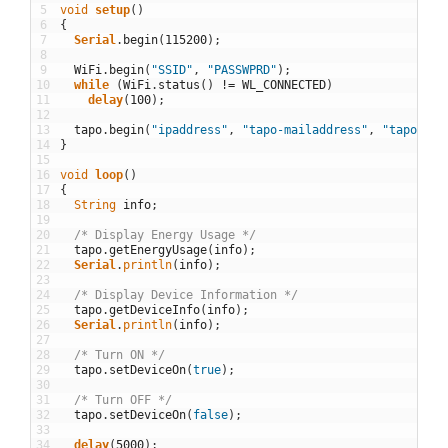
5
void
setup
(
)
6
{
7
Serial
.
begin
(
115200
)
;
8
9
WiFi
.
begin
(
"SSID"
,
"PASSWPRD"
)
;
10
while
(
WiFi
.
status
(
)
!=
WL_CONNECTED
)
11
delay
(
100
)
;
12
13
tapo
.
begin
(
"ipaddress"
,
"tapo-mailaddress"
,
"tapo-pas
14
}
15
16
void
loop
(
)
17
{
18
String
info
;
19
20
/* Display Energy Usage */
21
tapo
.
getEnergyUsage
(
info
)
;
22
Serial
.
println
(
info
)
;
23
24
/* Display Device Information */
25
tapo
.
getDeviceInfo
(
info
)
;
26
Serial
.
println
(
info
)
;
27
28
/* Turn ON */
29
tapo
.
setDeviceOn
(
true
)
;
30
31
/* Turn OFF */
32
tapo
.
setDeviceOn
(
false
)
;
33
34
delay
(
5000
)
;