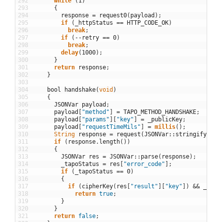
292
while
(
1
)
293
{
294
response
=
request0
(
payload
)
;
295
if
(
_httpStatus
==
HTTP_CODE_OK
)
296
break
;
297
if
(
--
retry
==
0
)
298
break
;
299
delay
(
1000
)
;
300
}
301
return
response
;
302
}
303
304
bool
handshake
(
void
)
305
{
306
JSONVar
payload
;
307
payload
[
"method"
]
=
TAPO_METHOD_HANDSHAKE
;
308
payload
[
"params"
]
[
"key"
]
=
_publicKey
;
309
payload
[
"requestTimeMils"
]
=
millis
(
)
;
310
String
response
=
request
(
JSONVar
::
stringify
(
pay
311
if
(
response
.
length
(
)
)
312
{
313
JSONVar
res
=
JSONVar
::
parse
(
response
)
;
314
_tapoStatus
=
res
[
"error_code"
]
;
315
if
(
_tapoStatus
==
0
)
316
{
317
if
(
cipherKey
(
res
[
"result"
]
[
"key"
]
)
&&
_tapo
318
return
true
;
319
}
320
}
321
return
false
;