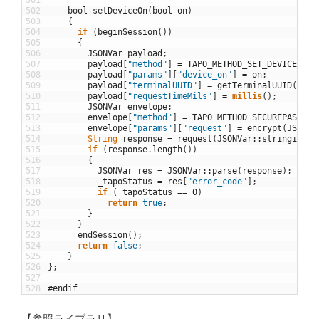
502
bool
setDeviceOn
(
bool
on
)
503
{
504
if
(
beginSession
(
)
)
505
{
506
JSONVar
payload
;
507
payload
[
"method"
]
=
TAPO_METHOD_SET_DEVICE_INF
508
payload
[
"params"
]
[
"device_on"
]
=
on
;
509
payload
[
"terminalUUID"
]
=
getTerminalUUID
(
)
;
510
payload
[
"requestTimeMils"
]
=
millis
(
)
;
511
JSONVar
envelope
;
512
envelope
[
"method"
]
=
TAPO_METHOD_SECUREPASSTHR
513
envelope
[
"params"
]
[
"request"
]
=
encrypt
(
JSONVa
514
String
response
=
request
(
JSONVar
::
stringify
(
e
515
if
(
response
.
length
(
)
)
516
{
517
JSONVar
res
=
JSONVar
::
parse
(
response
)
;
518
_tapoStatus
=
res
[
"error_code"
]
;
519
if
(
_tapoStatus
==
0
)
520
return
true
;
521
}
522
}
523
endSession
(
)
;
524
return
false
;
525
}
526
}
;
527
528
#endif
【参照ライブラリ】