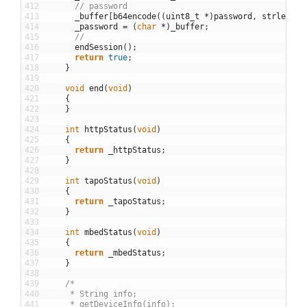
412
// password
413
_buffer
[
b64encode
(
(
uint8_t
*
)
password
,
strlen
(
pa
414
_password
=
(
char
*
)
_buffer
;
415
//
416
endSession
(
)
;
417
return
true
;
418
}
419
420
void
end
(
void
)
421
{
422
}
423
424
int
httpStatus
(
void
)
425
{
426
return
_httpStatus
;
427
}
428
429
int
tapoStatus
(
void
)
430
{
431
return
_tapoStatus
;
432
}
433
434
int
mbedStatus
(
void
)
435
{
436
return
_mbedStatus
;
437
}
438
439
/*
440
     * String info;
441
     * getDeviceInfo(info);