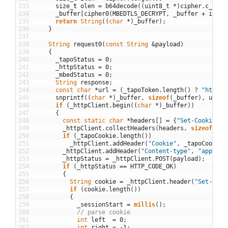
233
size
_
t
olen
=
b64decode
(
(
uint8_t
*
)
cipher
.
c_str
(
234
_buffer
[
cipher0
(
MBEDTLS_DECRYPT
,
_buffer
+
ilen
,
235
return
String
(
(
char
*
)
_buffer
)
;
236
}
237
238
String
request0
(
const
String
&
payload
)
239
{
240
_tapoStatus
=
0
;
241
_httpStatus
=
0
;
242
_mbedStatus
=
0
;
243
String
response
;
244
const
char
*
url
=
(
_tapoToken
.
length
(
)
?
"http:/
245
snprintf
(
(
char
*
)
_buffer
,
sizeof
(
_buffer
)
,
url
,
246
if
(
_httpClient
.
begin
(
(
char
*
)
_buffer
)
)
247
{
248
const
static
char
*
headers
[
]
=
{
"Set-Cookie"
}
;
249
_httpClient
.
collectHeaders
(
headers
,
sizeof
(
hea
250
if
(
_tapoCookie
.
length
(
)
)
251
_httpClient
.
addHeader
(
"Cookie"
,
_tapoCookie
.
252
_httpClient
.
addHeader
(
"Content-type"
,
"applica
253
_httpStatus
=
_httpClient
.
POST
(
payload
)
;
254
if
(
_httpStatus
==
HTTP_CODE_OK
)
255
{
256
String
cookie
=
_httpClient
.
header
(
"Set-Cook
257
if
(
cookie
.
length
(
)
)
258
{
259
_sessionStart
=
millis
(
)
;
260
// parse cookie
261
int
left
=
0
;
262
int
right
=
-
1
;