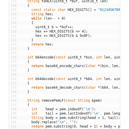
113
String
toHEX
(
uint8_t
*
buf
,
uint16
_
t
len
)
114
{
115
const
static
char
HEX_DIGITS
[
]
=
"0123456789abcd
116
String
hex
;
117
while
(
len
--
>
0
)
118
{
119
uint8
_
t
b
=
*
buf
++
;
120
hex
+=
HEX_DIGITS
[
b
>>
4
]
;
121
hex
+=
HEX_DIGITS
[
b
&
0x0F
]
;
122
}
123
return
hex
;
124
}
125
126
int
b64encode
(
const
uint8_t
*
bin
,
int
len
,
uint8_t
127
{
128
return
base64_encode_chars
(
(
char
*
)
bin
,
len
,
(
ch
129
}
130
131
int
b64decode
(
const
uint8_t
*
b64
,
int
len
,
uint8_t
132
{
133
return
base64_decode_chars
(
(
char
*
)
b64
,
len
,
(
ch
134
}
135
136
String
removePemLF
(
const
String
&
pem
)
137
{
138
int
head
=
pem
.
indexOf
(
'\n'
)
;
139
int
tail
=
pem
.
lastIndexOf
(
'\n'
,
pem
.
length
(
)
140
String
body
=
pem
.
substring
(
head
+
1
,
tail
)
;
141
body
.
replace
(
"\n"
,
""
)
;
142
return
pem
.
substring
(
0
,
head
+
1
)
+
body
+
pem
.
s