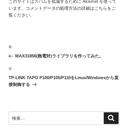
このサイトはスパムを低減するために Akismet を使って
います。
コメントデータの処理方法の詳細はこちらをご
覧ください
。
投
前
前
稿
の
MAX31856(熱電対)ライブラリを作ってみた。
ナ
投
ビ
稿
次
次
ゲ
の
TP-LINK TAPO P100/P105/P110をLinux/Windowsから直
投
ー
接制御する
稿
シ
ョ
ン
検
検
索
索: