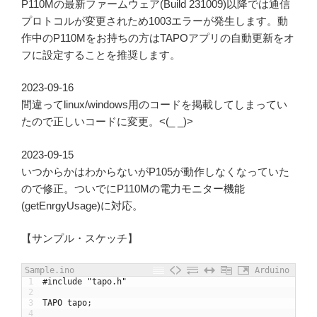
P110Mの最新ファームウェア(Build 231009)以降では通信
プロトコルが変更されため1003エラーが発生します。動
作中のP110Mをお持ちの方はTAPOアプリの自動更新をオ
フに設定することを推奨します。
2023-09-16
間違ってlinux/windows用のコードを掲載してしまってい
たので正しいコードに変更。<(_ _)>
2023-09-15
いつからかはわからないがP105が動作しなくなっていた
ので修正。ついでにP110Mの電力モニター機能
(getEnrgyUsage)に対応。
【サンプル・スケッチ】
Sample.ino
Arduino
1
#include "tapo.h"
2
3
TAPO
tapo
;
4