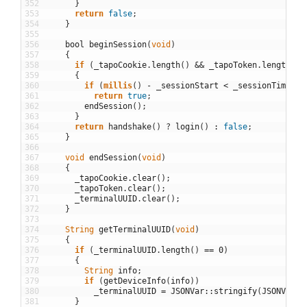
352
}
353
return
false
;
354
}
355
356
bool
beginSession
(
void
)
357
{
358
if
(
_tapoCookie
.
length
(
)
&&
_tapoToken
.
length
(
)
)
359
{
360
if
(
millis
(
)
-
_sessionStart
<
_sessionTimeout
361
return
true
;
362
endSession
(
)
;
363
}
364
return
handshake
(
)
?
login
(
)
:
false
;
365
}
366
367
void
endSession
(
void
)
368
{
369
_tapoCookie
.
clear
(
)
;
370
_tapoToken
.
clear
(
)
;
371
_terminalUUID
.
clear
(
)
;
372
}
373
374
String
getTerminalUUID
(
void
)
375
{
376
if
(
_terminalUUID
.
length
(
)
==
0
)
377
{
378
String
info
;
379
if
(
getDeviceInfo
(
info
)
)
380
_terminalUUID
=
JSONVar
::
stringify
(
JSONVar
::
381
}