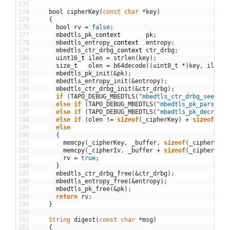
173
174
bool
cipherKey
(
const
char
*
key
)
175
{
176
bool
rv
=
false
;
177
mbedtls_pk
_
context
pk
;
178
mbedtls_entropy
_
context
entropy
;
179
mbedtls_ctr_drbg
_
context
ctr_drbg
;
180
uint16
_
t
ilen
=
strlen
(
key
)
;
181
size
_
t
olen
=
b64decode
(
(
uint8_t
*
)
key
,
ilen
,
182
mbedtls_pk_init
(
&
pk
)
;
183
mbedtls_entropy_init
(
&
entropy
)
;
184
mbedtls_ctr_drbg_init
(
&
ctr_drbg
)
;
185
if
(
TAPO_DEBUG_MBEDTLS
(
"mbedtls_ctr_drbg_seed()"
186
else
if
(
TAPO_DEBUG_MBEDTLS
(
"mbedtls_pk_parse_ke
187
else
if
(
TAPO_DEBUG_MBEDTLS
(
"mbedtls_pk_decrypt(
188
else
if
(
olen
!=
sizeof
(
_cipherKey
)
+
sizeof
(
_ci
189
else
190
{
191
memcpy
(
_cipherKey
,
_buffer
,
sizeof
(
_cipherKey
)
192
memcpy
(
_cipherIv
,
_buffer
+
sizeof
(
_cipherKey
)
193
rv
=
true
;
194
}
195
mbedtls_ctr_drbg_free
(
&
ctr_drbg
)
;
196
mbedtls_entropy_free
(
&
entropy
)
;
197
mbedtls_pk_free
(
&
pk
)
;
198
return
rv
;
199
}
200
201
String
digest
(
const
char
*
msg
)
202
{