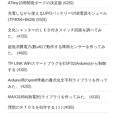
ATtiny10用開発ボードの決定版
(62回)
充電しながら使えるLIPOバッテリーUSB電源モジュール
(TP4056+B628)
(55回)
文化シャッターのＬＥＤ付きスイッチ回路を調べてみ
た。
(47回)
超低消費電力(数uA)で動作する降雨センサーを作ってみ
た。
(46回)
TP-LINK WiFiスマートプラグをESP32(Arduino)から制御
する
(43回)
Arduino用のprintf準拠の書式化文字列ライブラリを作って
みた。
(42回)
MAX31856(熱電対)ライブラリを作ってみた。
(41回)
理想のＲＴＯＳを自作する (１)
(40回)