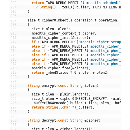
203
return
TAPO_DEBUG_MBEDTLS
(
"mbedtls_md(mbedtls_md
204
?
String
(
)
:
toHEX
(
_buffer
,
TAPO_MD_LENGTH
)
;
205
}
206
207
size
_
t
cipher0
(
mbedtls_operation
_
t
operation
,
cons
208
{
209
size
_
t
olen
,
olen2
;
210
mbedtls_cipher_context
_
t
cipher
;
211
mbedtls_cipher_init
(
&
cipher
)
;
212
if
(
TAPO_DEBUG_MBEDTLS
(
"mbedtls_cipher_setup()"
,
213
else
if
(
TAPO_DEBUG_MBEDTLS
(
"mbedtls_cipher_set_
214
else
if
(
TAPO_DEBUG_MBEDTLS
(
"mbedtls_cipher_set_
215
else
if
(
TAPO_DEBUG_MBEDTLS
(
"mbedtls_cipher_setk
216
else
if
(
TAPO_DEBUG_MBEDTLS
(
"mbedtls_cipher_upda
217
else
if
(
TAPO_DEBUG_MBEDTLS
(
"mbedtls_cipher_fini
218
mbedtls_cipher_free
(
&
cipher
)
;
219
return
_mbedStatus
?
0
:
olen
+
olen2
;
220
}
221
222
String
encrypt
(
const
String
&
plain
)
223
{
224
size
_
t
ilen
=
plain
.
length
(
)
;
225
size
_
t
olen
=
cipher0
(
MBEDTLS_ENCRYPT
,
(
uint8_t
226
_buffer
[
b64encode
(
_buffer
+
ilen
,
olen
,
_buffer
)
227
return
String
(
(
char
*
)
_buffer
)
;
228
}
229
230
String
decrypt
(
const
String
&
cipher
)
231
{
232
size
_
t
ilen
=
cipher
.
length
(
)
;