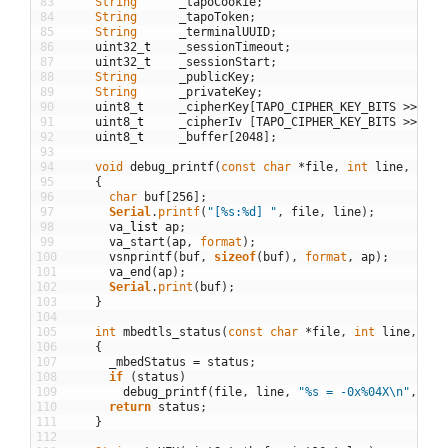
83
String
_tapoCookie
;
84
String
_tapoToken
;
85
String
_terminalUUID
;
86
uint32
_
t
_sessionTimeout
;
87
uint32
_
t
_sessionStart
;
88
String
_publicKey
;
89
String
_privateKey
;
90
uint8
_
t
_cipherKey
[
TAPO_CIPHER_KEY_BITS
>>
3
]
;
91
uint8
_
t
_cipherIv
[
TAPO_CIPHER_KEY_BITS
>>
3
]
;
92
uint8
_
t
_buffer
[
2048
]
;
93
94
void
debug_printf
(
const
char
*
file
,
int
line
,
cons
95
{
96
char
buf
[
256
]
;
97
Serial
.
printf
(
"[%s:%d] "
,
file
,
line
)
;
98
va
_
list
ap
;
99
va_start
(
ap
,
format
)
;
100
vsnprintf
(
buf
,
sizeof
(
buf
)
,
format
,
ap
)
;
101
va_end
(
ap
)
;
102
Serial
.
print
(
buf
)
;
103
}
104
105
int
mbedtls_status
(
const
char
*
file
,
int
line
,
con
106
{
107
_mbedStatus
=
status
;
108
if
(
status
)
109
debug_printf
(
file
,
line
,
"%s = -0x%04X\n"
,
nam
110
return
status
;
111
}
112