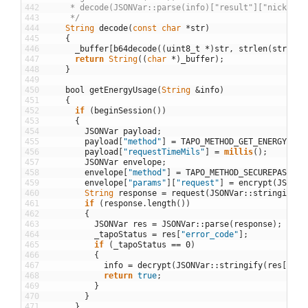
442
     * decode(JSONVar::parse(info)["result"]["nickname
443
     */
444
String
decode
(
const
char
*
str
)
445
{
446
_buffer
[
b64decode
(
(
uint8_t
*
)
str
,
strlen
(
str
)
,
_
447
return
String
(
(
char
*
)
_buffer
)
;
448
}
449
450
bool
getEnergyUsage
(
String
&
info
)
451
{
452
if
(
beginSession
(
)
)
453
{
454
JSONVar
payload
;
455
payload
[
"method"
]
=
TAPO_METHOD_GET_ENERGY_USA
456
payload
[
"requestTimeMils"
]
=
millis
(
)
;
457
JSONVar
envelope
;
458
envelope
[
"method"
]
=
TAPO_METHOD_SECUREPASSTHR
459
envelope
[
"params"
]
[
"request"
]
=
encrypt
(
JSONVa
460
String
response
=
request
(
JSONVar
::
stringify
(
e
461
if
(
response
.
length
(
)
)
462
{
463
JSONVar
res
=
JSONVar
::
parse
(
response
)
;
464
_tapoStatus
=
res
[
"error_code"
]
;
465
if
(
_tapoStatus
==
0
)
466
{
467
info
=
decrypt
(
JSONVar
::
stringify
(
res
[
"res
468
return
true
;
469
}
470
}
471
}