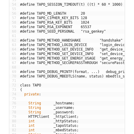
54
#define TAPO_SESSION_TIMEOUT(t) ((t) * 60 * 1000)
55
56
#define TAPO_MD_LENGTH       20
57
#define TAPO_CIPHER_KEY_BITS 128
58
#define TAPO_RSA_KEY_BITS    1024
59
#define TAPO_RSA_EXPONENT    65537
60
#define TAPO_SEED_PERSONAL   "rsa_genkey"
61
62
#define TAPO_METHOD_HANDSHAKE         "handshake"
63
#define TAPO_METHOD_LOGIN_DEVICE      "login_device"
64
#define TAPO_METHOD_GET_DEVICE_INFO   "get_device_info
65
#define TAPO_METHOD_SET_DEVICE_INFO   "set_device_info
66
#define TAPO_METHOD_GET_ENERGY_USAGE  "get_energy_usag
67
#define TAPO_METHOD_SECUREPASSTHROUGH "securePassthrou
68
69
#define TAPO_DEBUG_PRINTF(format, ...)   debug_printf(
70
#define TAPO_DEBUG_MBEDTLS(name, status) mbedtls_statu
71
72
class
TAPO
73
{
74
private
:
75
76
String
_hostname
;
77
String
_username
;
78
String
_password
;
79
HTTPClient
_httpClient
;
80
int
_httpStatus
;
81
int
_tapoStatus
;
82
int
_mbedStatus
;