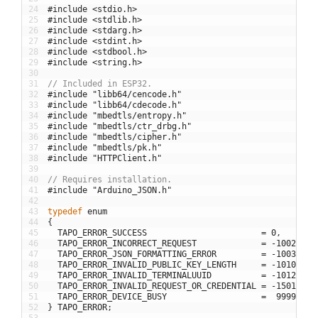
24
#include <stdio.h>
25
#include <stdlib.h>
26
#include <stdarg.h>
27
#include <stdint.h>
28
#include <stdbool.h>
29
#include <string.h>
30
31
// Included in ESP32.
32
#include "libb64/cencode.h"
33
#include "libb64/cdecode.h"
34
#include "mbedtls/entropy.h"
35
#include "mbedtls/ctr_drbg.h"
36
#include "mbedtls/cipher.h"
37
#include "mbedtls/pk.h"
38
#include "HTTPClient.h"
39
40
// Requires installation.
41
#include "Arduino_JSON.h"
42
43
typedef
enum
44
{
45
TAPO_ERROR_SUCCESS
=
0
,
46
TAPO_ERROR_INCORRECT_REQUEST
=
-
1002
,
47
TAPO_ERROR_JSON_FORMATTING_ERROR
=
-
1003
,
48
TAPO_ERROR_INVALID_PUBLIC_KEY_LENGTH
=
-
1010
,
//
49
TAPO_ERROR_INVALID_TERMINALUUID
=
-
1012
,
50
TAPO_ERROR_INVALID_REQUEST_OR_CREDENTIAL
=
-
1501
,
51
TAPO_ERROR_DEVICE_BUSY
=
9999
,
52
}
TAPO_ERROR
;
53