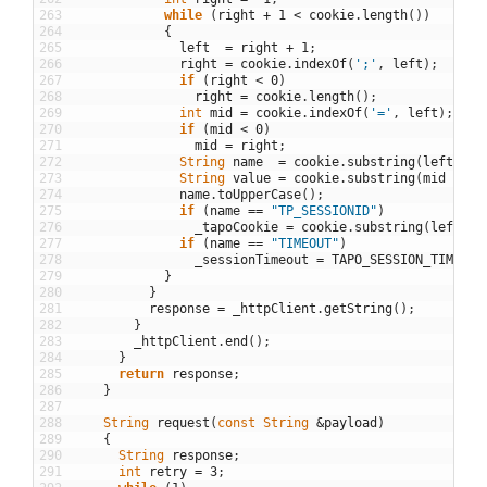
263
while
(
right
+
1
<
cookie
.
length
(
)
)
264
{
265
left
=
right
+
1
;
266
right
=
cookie
.
indexOf
(
';'
,
left
)
;
267
if
(
right
<
0
)
268
right
=
cookie
.
length
(
)
;
269
int
mid
=
cookie
.
indexOf
(
'='
,
left
)
;
270
if
(
mid
<
0
)
271
mid
=
right
;
272
String
name
=
cookie
.
substring
(
left
,
mi
273
String
value
=
cookie
.
substring
(
mid
+
1
,
274
name
.
toUpperCase
(
)
;
275
if
(
name
==
"TP_SESSIONID"
)
276
_tapoCookie
=
cookie
.
substring
(
left
,
r
277
if
(
name
==
"TIMEOUT"
)
278
_sessionTimeout
=
TAPO_SESSION_TIMEOUT
279
}
280
}
281
response
=
_httpClient
.
getString
(
)
;
282
}
283
_httpClient
.
end
(
)
;
284
}
285
return
response
;
286
}
287
288
String
request
(
const
String
&
payload
)
289
{
290
String
response
;
291
int
retry
=
3
;