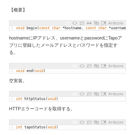
【概要】
Arduino
1
void
begin
(
const
char
*
hostname
,
const
char
*
username
,
c
hostnameにIPアドレス、usernameとpasswordにTapoア
プリに登録したメールアドレスとパスワードを指定す
る。
Arduino
1
void
end
(
void
)
空実装。
Arduino
1
int
httpStatus
(
void
)
HTTPエラーコードを取得する。
Arduino
1
int
tapoStatus
(
void
)