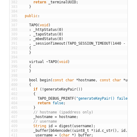
382
return
_terminalUUID
;
383
}
384
385
public
:
386
387
TAPO
(
void
)
388
:
_httpStatus
(
0
)
389
,
_tapoStatus
(
0
)
390
,
_mbedStatus
(
0
)
391
,
_sessionTimeout
(
TAPO_SESSION_TIMEOUT
(
1440
-
1
)
)
392
{
393
}
394
395
virtual
~
TAPO
(
void
)
396
{
397
}
398
399
bool
begin
(
const
char
*
hostname
,
const
char
*
usern
400
{
401
if
(
!
generateKeyPair
(
)
)
402
{
403
TAPO_DEBUG_PRINTF
(
"generateKeyPair() failed.\n
404
return
false
;
405
}
406
// hostname (ipaddress only)
407
_hostname
=
hostname
;
408
// username
409
String
id
=
digest
(
username
)
;
410
_buffer
[
b64encode
(
(
uint8_t
*
)
id
.
c_str
(
)
,
id
.
leng
411
_username
=
(
char
*
)
_buffer
;