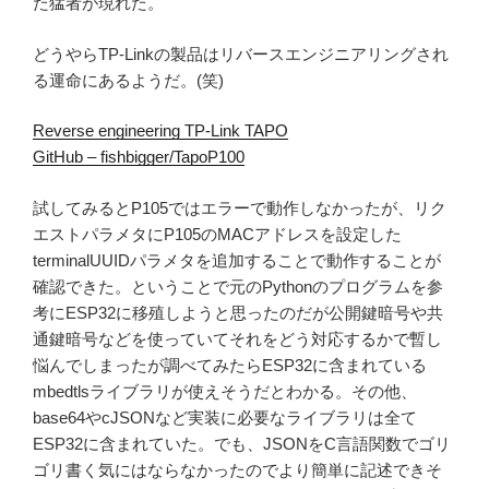
た猛者が現れた。
どうやらTP-Linkの製品はリバースエンジニアリングされ
る運命にあるようだ。(笑)
Reverse engineering TP-Link TAPO
GitHub – fishbigger/TapoP100
試してみるとP105ではエラーで動作しなかったが、リク
エストパラメタにP105のMACアドレスを設定した
terminalUUIDパラメタを追加することで動作することが
確認できた。ということで元のPythonのプログラムを参
考にESP32に移殖しようと思ったのだが公開鍵暗号や共
通鍵暗号などを使っていてそれをどう対応するかで暫し
悩んでしまったが調べてみたらESP32に含まれている
mbedtlsライブラリが使えそうだとわかる。その他、
base64やcJSONなど実装に必要なライブラリは全て
ESP32に含まれていた。でも、JSONをC言語関数でゴリ
ゴリ書く気にはならなかったのでより簡単に記述できそ