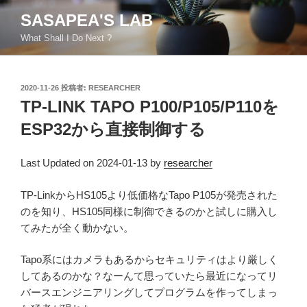
コ
SASAPEA'S LAB
ン
What Shall I Do Next ?
テ
ン
ツ
投
2020-11-26
投稿者:
RESEARCHER
へ
稿
TP-LINK TAPO P100/P105/P110を
ス
日:
キ
ESP32から直接制御する
ッ
プ
Last Updated on 2024-01-13 by
researcher
TP-LinkからHS105より低価格なTapo P105が発売された
のを知り、HS105同様に制御できるのかと試しに購入し
てみたが全く動かない。
Tapo系にはカメラもあるからセキュリティはより厳しく
してあるのかな？なーんて思っていたら最近になってリ
バースエンジニアリングしてプログラムを作ってしまっ