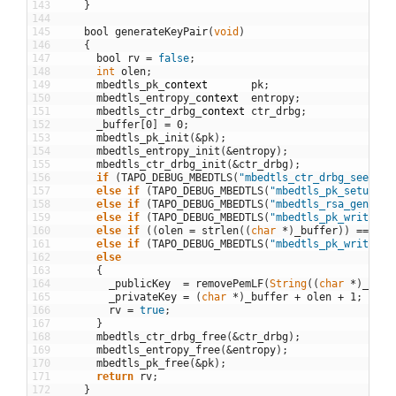
143
}
144
145
bool
generateKeyPair
(
void
)
146
{
147
bool
rv
=
false
;
148
int
olen
;
149
mbedtls_pk
_
context
pk
;
150
mbedtls_entropy
_
context
entropy
;
151
mbedtls_ctr_drbg
_
context
ctr_drbg
;
152
_buffer
[
0
]
=
0
;
153
mbedtls_pk_init
(
&
pk
)
;
154
mbedtls_entropy_init
(
&
entropy
)
;
155
mbedtls_ctr_drbg_init
(
&
ctr_drbg
)
;
156
if
(
TAPO_DEBUG_MBEDTLS
(
"mbedtls_ctr_drbg_seed()"
157
else
if
(
TAPO_DEBUG_MBEDTLS
(
"mbedtls_pk_setup()"
158
else
if
(
TAPO_DEBUG_MBEDTLS
(
"mbedtls_rsa_gen_key
159
else
if
(
TAPO_DEBUG_MBEDTLS
(
"mbedtls_pk_write_pu
160
else
if
(
(
olen
=
strlen
(
(
char
*
)
_buffer
)
)
==
0
)
161
else
if
(
TAPO_DEBUG_MBEDTLS
(
"mbedtls_pk_write_ke
162
else
163
{
164
_publicKey
=
removePemLF
(
String
(
(
char
*
)
_buff
165
_privateKey
=
(
char
*
)
_buffer
+
olen
+
1
;
166
rv
=
true
;
167
}
168
mbedtls_ctr_drbg_free
(
&
ctr_drbg
)
;
169
mbedtls_entropy_free
(
&
entropy
)
;
170
mbedtls_pk_free
(
&
pk
)
;
171
return
rv
;
172
}