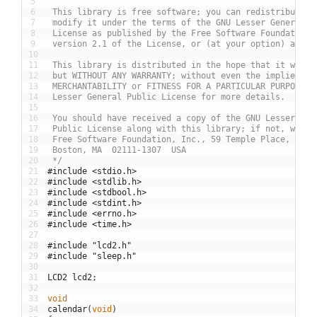
5
6
 This library is free software; you can redistribute i
7
 modify it under the terms of the GNU Lesser General P
8
 License as published by the Free Software Foundation;
9
 version 2.1 of the License, or (at your option) any l
10
11
 This library is distributed in the hope that it will 
12
 but WITHOUT ANY WARRANTY; without even the implied wa
13
 MERCHANTABILITY or FITNESS FOR A PARTICULAR PURPOSE. 
14
 Lesser General Public License for more details.
15
16
 You should have received a copy of the GNU Lesser Gen
17
 Public License along with this library; if not, write
18
 Free Software Foundation, Inc., 59 Temple Place, Suit
19
 Boston, MA  02111-1307  USA
20
 */
21
#include <stdio.h>
22
#include <stdlib.h>
23
#include <stdbool.h>
24
#include <stdint.h>
25
#include <errno.h>
26
#include <time.h>
27
28
#include "lcd2.h"
29
#include "sleep.h"
30
31
LCD2
lcd2
;
32
33
void
34
calendar
(
void
)