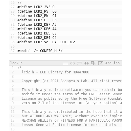
26
//
27
#define LCD2_3V3 0
28
#define LCD2_RS  C0
29
#define LCD2_RW  C1
30
#define LCD2_E   C5
31
#define LCD2_DB7 A5
32
#define LCD2_DB6 A4
33
#define LCD2_DB5 C3
34
#define LCD2_DB4 C4
35
#define LCD2_Vo  DAC_OUT_RC2
36
37
#endif	/* CONFIG_H */
lcd2.h
Arduino
1
/*
2
  lcd2.h - LCD Library for HD44780U
3
4
  Copyright (c) 2021 Sasapea's Lab. All right reserved.
5
6
  This library is free software; you can redistribute i
7
  modify it under the terms of the GNU Lesser General P
8
  License as published by the Free Software Foundation;
9
  version 2.1 of the License, or (at your option) any l
10
11
  This library is distributed in the hope that it will 
12
  but WITHOUT ANY WARRANTY; without even the implied wa
13
  MERCHANTABILITY or FITNESS FOR A PARTICULAR PURPOSE. 
14
  Lesser General Public License for more details.
15