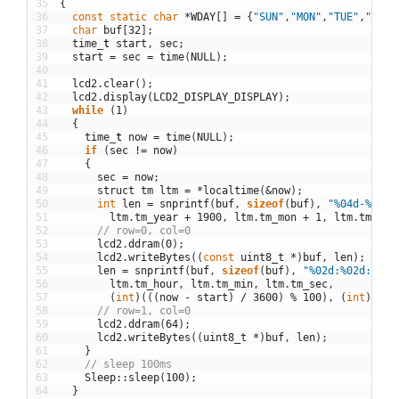
35
{
36
const
static
char
*
WDAY
[
]
=
{
"SUN"
,
"MON"
,
"TUE"
,
"WED"
37
char
buf
[
32
]
;
38
time
_
t
start
,
sec
;
39
start
=
sec
=
time
(
NULL
)
;
40
41
lcd2
.
clear
(
)
;
42
lcd2
.
display
(
LCD2_DISPLAY_DISPLAY
)
;
43
while
(
1
)
44
{
45
time
_
t
now
=
time
(
NULL
)
;
46
if
(
sec
!=
now
)
47
{
48
sec
=
now
;
49
struct
tm
ltm
=
*
localtime
(
&
now
)
;
50
int
len
=
snprintf
(
buf
,
sizeof
(
buf
)
,
"%04d-%02d-
51
ltm
.
tm_year
+
1900
,
ltm
.
tm_mon
+
1
,
ltm
.
tm_mda
52
// row=0, col=0
53
lcd2
.
ddram
(
0
)
;
54
lcd2
.
writeBytes
(
(
const
uint8_t
*
)
buf
,
len
)
;
55
len
=
snprintf
(
buf
,
sizeof
(
buf
)
,
"%02d:%02d:%02d
56
ltm
.
tm_hour
,
ltm
.
tm_min
,
ltm
.
tm_sec
,
57
(
int
)
(
(
(
now
-
start
)
/
3600
)
%
100
)
,
(
int
)
(
(
(
n
58
// row=1, col=0
59
lcd2
.
ddram
(
64
)
;
60
lcd2
.
writeBytes
(
(
uint8_t
*
)
buf
,
len
)
;
61
}
62
// sleep 100ms
63
Sleep
::
sleep
(
100
)
;
64
}