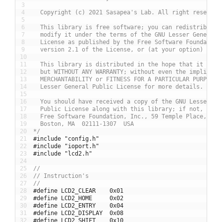
3
4
  Copyright (c) 2021 Sasapea's Lab. All right reserved
5
6
  This library is free software; you can redistribute 
7
  modify it under the terms of the GNU Lesser General 
8
  License as published by the Free Software Foundation
9
  version 2.1 of the License, or (at your option) any 
10
11
  This library is distributed in the hope that it will
12
  but WITHOUT ANY WARRANTY; without even the implied w
13
  MERCHANTABILITY or FITNESS FOR A PARTICULAR PURPOSE.
14
  Lesser General Public License for more details.
15
16
  You should have received a copy of the GNU Lesser Ge
17
  Public License along with this library; if not, writ
18
  Free Software Foundation, Inc., 59 Temple Place, Sui
19
  Boston, MA  02111-1307  USA
20
*/
21
#include "config.h"
22
#include "ioport.h"
23
#include "lcd2.h"
24
25
//
26
// Instruction's
27
//
28
#define LCD2_CLEAR    0x01
29
#define LCD2_HOME     0x02
30
#define LCD2_ENTRY    0x04
31
#define LCD2_DISPLAY  0x08
32
#define LCD2_SHIFT    0x10