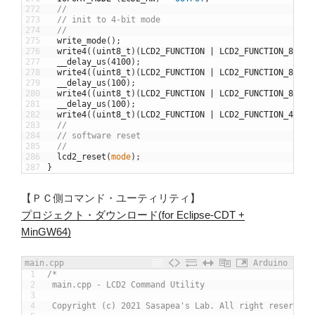
272
//
273
// init to 4-bit mode
274
//
275
write_mode
(
)
;
276
write4
(
(
uint8_t
)
(
LCD2_FUNCTION
|
LCD2_FUNCTION_8BIT
)
277
__delay_us
(
4100
)
;
278
write4
(
(
uint8_t
)
(
LCD2_FUNCTION
|
LCD2_FUNCTION_8BIT
)
279
__delay_us
(
100
)
;
280
write4
(
(
uint8_t
)
(
LCD2_FUNCTION
|
LCD2_FUNCTION_8BIT
)
281
__delay_us
(
100
)
;
282
write4
(
(
uint8_t
)
(
LCD2_FUNCTION
|
LCD2_FUNCTION_4BIT
)
283
//
284
// software reset
285
//
286
lcd2_reset
(
mode
)
;
287
}
【ＰＣ側コマンド・ユーティリティ】
プロジェクト・ダウンロード(for Eclipse-CDT +
MinGW64)
main.cpp
Arduino
1
/*
2
 main.cpp - LCD2 Command Utility
3
4
 Copyright (c) 2021 Sasapea's Lab. All right reserved.