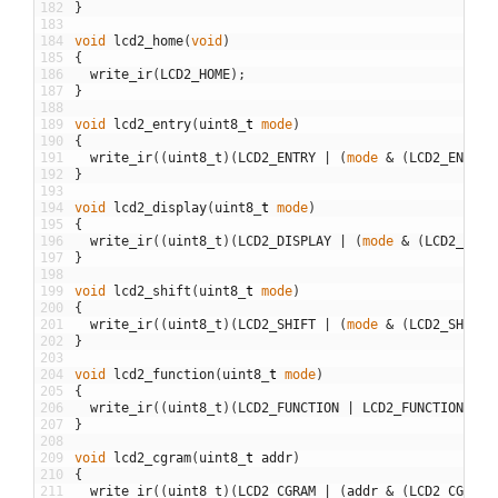
182
}
183
184
void
lcd2_home
(
void
)
185
{
186
write_ir
(
LCD2_HOME
)
;
187
}
188
189
void
lcd2_entry
(
uint8
_
t
mode
)
190
{
191
write_ir
(
(
uint8_t
)
(
LCD2_ENTRY
|
(
mode
&
(
LCD2_ENTRY_
192
}
193
194
void
lcd2_display
(
uint8
_
t
mode
)
195
{
196
write_ir
(
(
uint8_t
)
(
LCD2_DISPLAY
|
(
mode
&
(
LCD2_DISP
197
}
198
199
void
lcd2_shift
(
uint8
_
t
mode
)
200
{
201
write_ir
(
(
uint8_t
)
(
LCD2_SHIFT
|
(
mode
&
(
LCD2_SHIFT_
202
}
203
204
void
lcd2_function
(
uint8
_
t
mode
)
205
{
206
write_ir
(
(
uint8_t
)
(
LCD2_FUNCTION
|
LCD2_FUNCTION_4BI
207
}
208
209
void
lcd2_cgram
(
uint8
_
t
addr
)
210
{
211
write_ir
(
(
uint8_t
)
(
LCD2_CGRAM
|
(
addr
&
(
LCD2_CGRAM