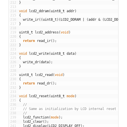
212
}
213
214
void
lcd2_ddram
(
uint8
_
t
addr
)
215
{
216
write_ir
(
(
uint8_t
)
(
LCD2_DDRAM
|
(
addr
&
(
LCD2_DDRAM
217
}
218
219
uint8
_
t
lcd2_address
(
void
)
220
{
221
return
read_ir
(
)
;
222
}
223
224
void
lcd2_write
(
uint8
_
t
data
)
225
{
226
write_dr
(
data
)
;
227
}
228
229
uint8
_
t
lcd2_read
(
void
)
230
{
231
return
read_dr
(
)
;
232
}
233
234
void
lcd2_reset
(
uint8
_
t
mode
)
235
{
236
//
237
// Same as initialization by LCD internal reset circ
238
//
239
lcd2_function
(
mode
)
;
240
lcd2_clear
(
)
;
241
lcd2_display
(
LCD2_DISPLAY_OFF
)
;