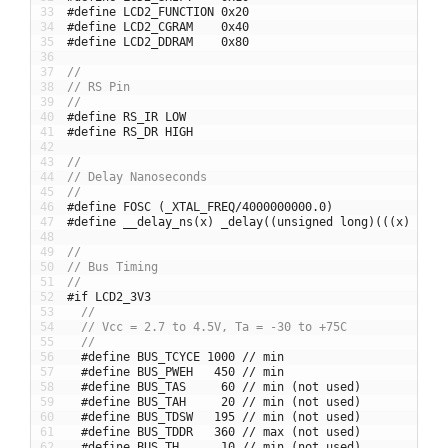
33
#define LCD2_FUNCTION 0x20
34
#define LCD2_CGRAM    0x40
35
#define LCD2_DDRAM    0x80
36
37
//
38
// RS Pin
39
//
40
#define RS_IR LOW
41
#define RS_DR HIGH
42
43
//
44
// Delay Nanoseconds
45
//
46
#define FOSC (_XTAL_FREQ/4000000000.0)
47
#define __delay_ns(x) _delay((unsigned long)(((x) + (F
48
49
//
50
// Bus Timing
51
//
52
#if LCD2_3V3
53
//
54
// Vcc = 2.7 to 4.5V, Ta = -30 to +75C
55
//
56
#define BUS_TCYCE 1000 // min
57
#define BUS_PWEH   450 // min
58
#define BUS_TAS     60 // min (not used)
59
#define BUS_TAH     20 // min (not used)
60
#define BUS_TDSW   195 // min (not used)
61
#define BUS_TDDR   360 // max (not used)
62
#define BUS_TH      10 // min (not used)