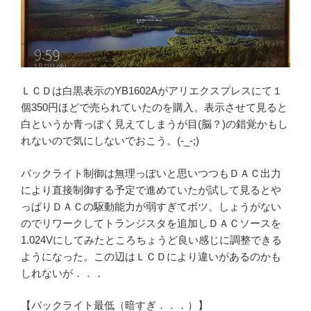
ＬＣＤは白黒表示のYB1602Aがアリエクスプレスにて１
個350円ほどで売られていたのを購入。表示させて見ると
白というか青っぽく見えてしまうが目(脳？)の錯覚かもし
れないので気にしないでおこう。(-_-;)
バックライト制御は無理っぽいと思いつつもＤＡＣ出力
により直接制御する予定で進めていたが試して見るとや
っぱりＤＡＣの駆動能力が弱すぎてボツ。しょうがない
のでリワークしてトランジスタを追加しＤＡＣソースを
1.024Vにしてみたところちょうど良い感じに調整できる
ようになった。この辺はＬＣＤにより違いがあるのかも
しれないが．．．
【バックライト最低（暗すぎ．．．）】