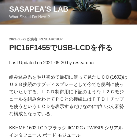
コ
SASAPEA'S LAB
ン
What Shall I Do Next ?
テ
ン
ツ
投
2021-05-22
投稿者:
RESEARCHER
へ
稿
PIC16F1455でUSB-LCDを作る
ス
日:
キ
ッ
Last Updated on 2021-05-30 by
researcher
プ
組み込み系をやり初めて最初に使って見たＬＣＤ(1602)は
ＵＳＢ接続のサブディスプレーとして今でも便利に使っ
ていたりする。ＬＣＤ制御用に下記のようなＩ２Ｃモジ
ュールを組み合わせてＰＣとの接続にはＦＴＤＩチップ
を使うというＬＣＤを表示するだけなのにずいぶん豪勢
な構成となっている。
KKHMF 1602 LCD ブラック IIC/ I2C / TWI/SPI シリアル
インタフェース ボード モジュール