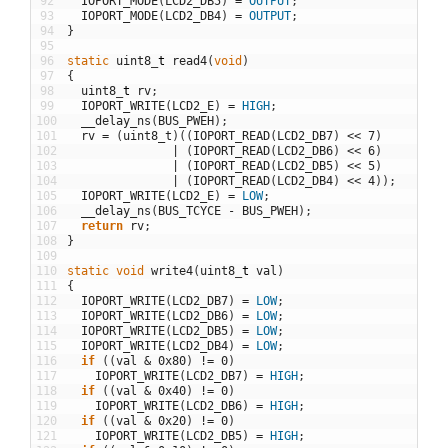
92
IOPORT_MODE
(
LCD2_DB5
)
=
OUTPUT
;
93
IOPORT_MODE
(
LCD2_DB4
)
=
OUTPUT
;
94
}
95
96
static
uint8
_
t
read4
(
void
)
97
{
98
uint8
_
t
rv
;
99
IOPORT_WRITE
(
LCD2_E
)
=
HIGH
;
100
__delay_ns
(
BUS_PWEH
)
;
101
rv
=
(
uint8_t
)
(
(
IOPORT_READ
(
LCD2_DB7
)
<<
7
)
102
|
(
IOPORT_READ
(
LCD2_DB6
)
<<
6
)
103
|
(
IOPORT_READ
(
LCD2_DB5
)
<<
5
)
104
|
(
IOPORT_READ
(
LCD2_DB4
)
<<
4
)
)
;
105
IOPORT_WRITE
(
LCD2_E
)
=
LOW
;
106
__delay_ns
(
BUS_TCYCE
-
BUS_PWEH
)
;
107
return
rv
;
108
}
109
110
static
void
write4
(
uint8
_
t
val
)
111
{
112
IOPORT_WRITE
(
LCD2_DB7
)
=
LOW
;
113
IOPORT_WRITE
(
LCD2_DB6
)
=
LOW
;
114
IOPORT_WRITE
(
LCD2_DB5
)
=
LOW
;
115
IOPORT_WRITE
(
LCD2_DB4
)
=
LOW
;
116
if
(
(
val
&
0x80
)
!=
0
)
117
IOPORT_WRITE
(
LCD2_DB7
)
=
HIGH
;
118
if
(
(
val
&
0x40
)
!=
0
)
119
IOPORT_WRITE
(
LCD2_DB6
)
=
HIGH
;
120
if
(
(
val
&
0x20
)
!=
0
)
121
IOPORT_WRITE
(
LCD2_DB5
)
=
HIGH
;