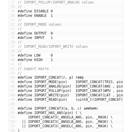
27
// IOPORT_PULLUP/IOPORT_ANALOG values
28
//
29
#define DISABLE 0
30
#define ENABLE  1
31
//
32
// IOPORT_MODE values
33
//
34
#define OUTPUT  0
35
#define INPUT   1
36
//
37
// IOPORT_READ/IOPORT_WRITE values
38
//
39
#define LOW     0
40
#define HIGH    1
41
//
42
// ioport macro
43
//
44
#define IOPORT_CONCAT(r, p) r##p
45
#define IOPORT_MODE(pin)    IOPORT_CONCAT(TRIS, pin)
46
#define IOPORT_ANALOG(pin)  IOPORT_CONCAT(ANS , pin)
47
#define IOPORT_PULLUP(pin)  IOPORT_CONCAT(WPU , pin)
48
#define IOPORT_WRITE(pin)   IOPORT_CONCAT(LAT , pin)
49
#define IOPORT_READ(pin)    (uint8_t)IOPORT_CONCAT(R, p
50
51
#define IOPORT_CONCAT3(a, b, c) a##b##c
52
#define IOPORT_HAS_ANS(pin) ( \
53
IOPORT_CONCAT3
(
_ANSELA_ANS
,
pin
,
_MASK
)
\
54
||
IOPORT_CONCAT3
(
_ANSELB_ANS
,
pin
,
_MASK
)
\
55
||
IOPORT_CONCAT3
(
_ANSELC_ANS
,
pin
,
_MASK
)
\
56
)