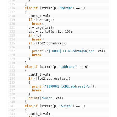
214
}
215
}
216
else
if
(
strcmp
(
p
,
"ddram"
)
==
0
)
217
{
218
uint8
_
t
val
;
219
if
(
i
>=
argc
)
220
break
;
221
p
=
argv
[
i
++
]
;
222
val
=
strtol
(
p
,
&
p
,
10
)
;
223
if
(
*
p
)
224
break
;
225
if
(
!
lcd2
.
ddram
(
val
)
)
226
{
227
printf
(
"[ERROR] LCD2.ddram(%u)\n"
,
val
)
;
228
break
;
229
}
230
}
231
else
if
(
strcmp
(
p
,
"address"
)
==
0
)
232
{
233
uint8
_
t
val
;
234
if
(
!
lcd2
.
address
(
val
)
)
235
{
236
printf
(
"[ERROR] LCD2.address()\n"
)
;
237
break
;
238
}
239
printf
(
"%u\n"
,
val
)
;
240
}
241
else
if
(
strcmp
(
p
,
"write"
)
==
0
)
242
{
243
uint8
_
t
val
;