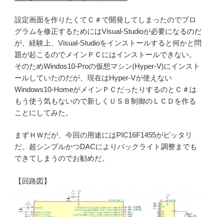
設定画面を作りたくてＣ＃で開発してしまったのでプロ
グラムを修正するためにはVisual-Studioが必要になるのだ
が、経験上、Visual-Studioをインストールすると何かと問
題が起こるのでメインＰＣにはインストールできない。
そのためWindos10-Proの仮想マシン(Hyper-V)にインスト
ールしていたのだが、現在はHyper-Vが使えない
Windows10-HomeがメインＰＣだったりするのとＣ＃は
もう使う気もないので新しくＵＳＢ制御のＬＣＤを作る
ことにしてみた。
まずＨＷだが、今回の用途にはPIC16F1455がピッタリ
だ。超シンプルかつDACによりバックライト調整までも
できてしまうのでお勧めだ。
【回路図】