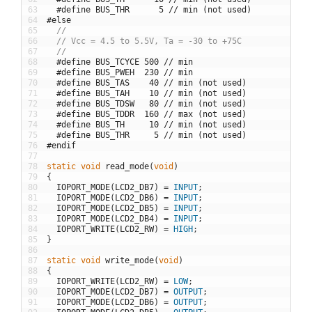
63
#define BUS_THR      5 // min (not used)
64
#else
65
//
66
// Vcc = 4.5 to 5.5V, Ta = -30 to +75C
67
//
68
#define BUS_TCYCE 500 // min
69
#define BUS_PWEH  230 // min
70
#define BUS_TAS    40 // min (not used)
71
#define BUS_TAH    10 // min (not used)
72
#define BUS_TDSW   80 // min (not used)
73
#define BUS_TDDR  160 // max (not used)
74
#define BUS_TH     10 // min (not used)
75
#define BUS_THR     5 // min (not used)
76
#endif
77
78
static
void
read_mode
(
void
)
79
{
80
IOPORT_MODE
(
LCD2_DB7
)
=
INPUT
;
81
IOPORT_MODE
(
LCD2_DB6
)
=
INPUT
;
82
IOPORT_MODE
(
LCD2_DB5
)
=
INPUT
;
83
IOPORT_MODE
(
LCD2_DB4
)
=
INPUT
;
84
IOPORT_WRITE
(
LCD2_RW
)
=
HIGH
;
85
}
86
87
static
void
write_mode
(
void
)
88
{
89
IOPORT_WRITE
(
LCD2_RW
)
=
LOW
;
90
IOPORT_MODE
(
LCD2_DB7
)
=
OUTPUT
;
91
IOPORT_MODE
(
LCD2_DB6
)
=
OUTPUT
;