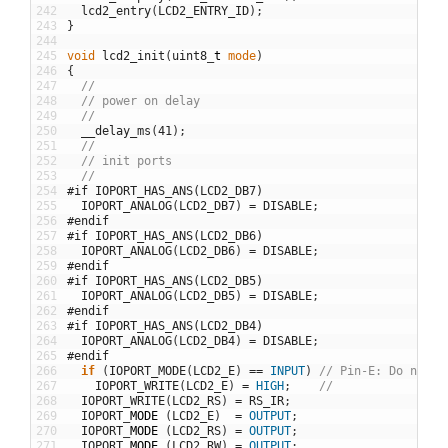
242
lcd2_entry
(
LCD2_ENTRY_ID
)
;
243
}
244
245
void
lcd2_init
(
uint8
_
t
mode
)
246
{
247
//
248
// power on delay
249
//
250
__delay_ms
(
41
)
;
251
//
252
// init ports
253
//
254
#if IOPORT_HAS_ANS(LCD2_DB7)
255
IOPORT_ANALOG
(
LCD2_DB7
)
=
DISABLE
;
256
#endif
257
#if IOPORT_HAS_ANS(LCD2_DB6)
258
IOPORT_ANALOG
(
LCD2_DB6
)
=
DISABLE
;
259
#endif
260
#if IOPORT_HAS_ANS(LCD2_DB5)
261
IOPORT_ANALOG
(
LCD2_DB5
)
=
DISABLE
;
262
#endif
263
#if IOPORT_HAS_ANS(LCD2_DB4)
264
IOPORT_ANALOG
(
LCD2_DB4
)
=
DISABLE
;
265
#endif
266
if
(
IOPORT_MODE
(
LCD2_E
)
==
INPUT
)
// Pin-E: Do not c
267
IOPORT_WRITE
(
LCD2_E
)
=
HIGH
;
//
268
IOPORT_WRITE
(
LCD2_RS
)
=
RS_IR
;
269
IOPORT
_
MODE
(
LCD2_E
)
=
OUTPUT
;
270
IOPORT
_
MODE
(
LCD2_RS
)
=
OUTPUT
;
271
IOPORT
_
MODE
(
LCD2_RW
)
=
OUTPUT
;