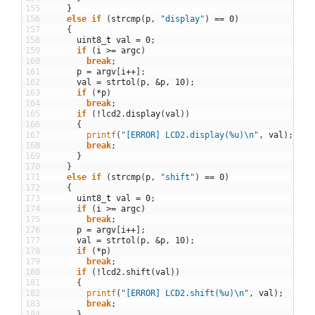
155
}
156
else
if
(
strcmp
(
p
,
"display"
)
==
0
)
157
{
158
uint8
_
t
val
=
0
;
159
if
(
i
>=
argc
)
160
break
;
161
p
=
argv
[
i
++
]
;
162
val
=
strtol
(
p
,
&
p
,
10
)
;
163
if
(
*
p
)
164
break
;
165
if
(
!
lcd2
.
display
(
val
)
)
166
{
167
printf
(
"[ERROR] LCD2.display(%u)\n"
,
val
)
;
168
break
;
169
}
170
}
171
else
if
(
strcmp
(
p
,
"shift"
)
==
0
)
172
{
173
uint8
_
t
val
=
0
;
174
if
(
i
>=
argc
)
175
break
;
176
p
=
argv
[
i
++
]
;
177
val
=
strtol
(
p
,
&
p
,
10
)
;
178
if
(
*
p
)
179
break
;
180
if
(
!
lcd2
.
shift
(
val
)
)
181
{
182
printf
(
"[ERROR] LCD2.shift(%u)\n"
,
val
)
;
183
break
;
184
}