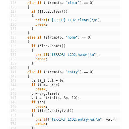
125
else
if
(
strcmp
(
p
,
"clear"
)
==
0
)
126
{
127
if
(
!
lcd2
.
clear
(
)
)
128
{
129
printf
(
"[ERROR] LCD2.clear()\n"
)
;
130
break
;
131
}
132
}
133
else
if
(
strcmp
(
p
,
"home"
)
==
0
)
134
{
135
if
(
!
lcd2
.
home
(
)
)
136
{
137
printf
(
"[ERROR] LCD2.home()\n"
)
;
138
break
;
139
}
140
}
141
else
if
(
strcmp
(
p
,
"entry"
)
==
0
)
142
{
143
uint8
_
t
val
=
0
;
144
if
(
i
>=
argc
)
145
break
;
146
p
=
argv
[
i
++
]
;
147
val
=
strtol
(
p
,
&
p
,
10
)
;
148
if
(
*
p
)
149
break
;
150
if
(
!
lcd2
.
entry
(
val
)
)
151
{
152
printf
(
"[ERROR] LCD2.entry(%u)\n"
,
val
)
;
153
break
;
154
}