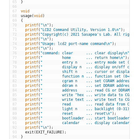
65
}
66
67
void
68
usage
(
void
)
69
{
70
printf
(
"\n"
)
;
71
printf
(
"LCD2 Command Utility, Version 1.0\n"
)
;
72
printf
(
"Copyright(c) 2021 Sasapea's Lab. All right r
73
printf
(
"\n"
)
;
74
printf
(
"Usage: lcd2 port-name command\n"
)
;
75
printf
(
"\n"
)
;
76
printf
(
"command: clear      ... clear display\n"
)
;
77
printf
(
"         home       ... return home\n"
)
;
78
printf
(
"         entry n    ... entry mode set (1=S|
79
printf
(
"         display n  ... display on/off contr
80
printf
(
"         shift n    ... cursor or display sh
81
printf
(
"         function n ... function set (0=1x8,
82
printf
(
"         cgram n    ... set CGRAM address (0
83
printf
(
"         ddram n    ... set DDRAM address (0
84
printf
(
"         address    ... read CG or DDRAM add
85
printf
(
"         write ^hex ... write data to CG or 
86
printf
(
"         write text ... write text to CG or 
87
printf
(
"         read       ... read data from CG or
88
printf
(
"         light n    ... backlight (0-31)\n"
)
89
printf
(
"         reset      ... reset\n"
)
;
90
printf
(
"         bootloader ... start bootloader mod
91
printf
(
"         calendar   ... display calendar\n"
)
92
printf
(
"\n"
)
;
93
exit
(
EXIT_FAILURE
)
;
94
}