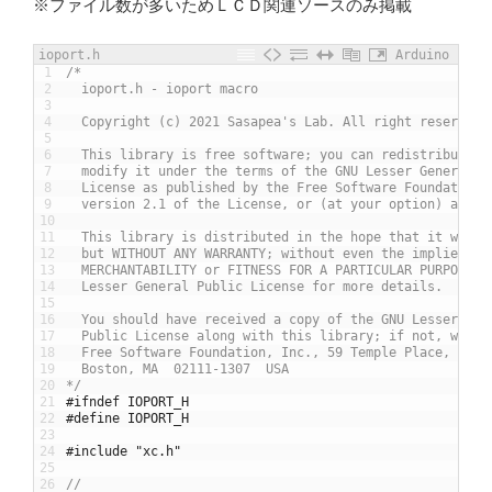
※ファイル数が多いためＬＣＤ関連ソースのみ掲載
ioport.h
Arduino
1
/*
2
  ioport.h - ioport macro
3
4
  Copyright (c) 2021 Sasapea's Lab. All right reserved.
5
6
  This library is free software; you can redistribute i
7
  modify it under the terms of the GNU Lesser General P
8
  License as published by the Free Software Foundation;
9
  version 2.1 of the License, or (at your option) any l
10
11
  This library is distributed in the hope that it will 
12
  but WITHOUT ANY WARRANTY; without even the implied wa
13
  MERCHANTABILITY or FITNESS FOR A PARTICULAR PURPOSE. 
14
  Lesser General Public License for more details.
15
16
  You should have received a copy of the GNU Lesser Gen
17
  Public License along with this library; if not, write
18
  Free Software Foundation, Inc., 59 Temple Place, Suit
19
  Boston, MA  02111-1307  USA
20
*/
21
#ifndef IOPORT_H
22
#define	IOPORT_H
23
24
#include "xc.h"
25
26
//