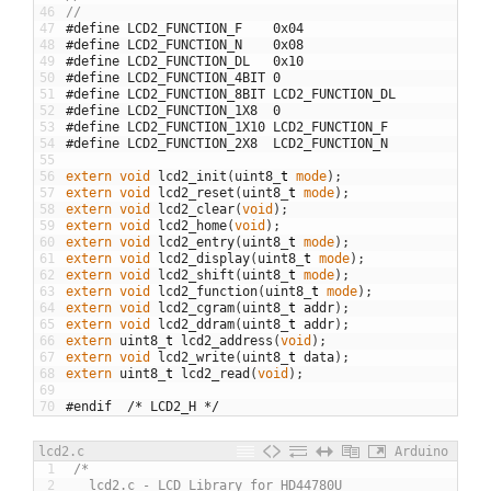
46
//
47
#define LCD2_FUNCTION_F    0x04
48
#define LCD2_FUNCTION_N    0x08
49
#define LCD2_FUNCTION_DL   0x10
50
#define LCD2_FUNCTION_4BIT 0
51
#define LCD2_FUNCTION_8BIT LCD2_FUNCTION_DL
52
#define LCD2_FUNCTION_1X8  0
53
#define LCD2_FUNCTION_1X10 LCD2_FUNCTION_F
54
#define LCD2_FUNCTION_2X8  LCD2_FUNCTION_N
55
56
extern
void
lcd2_init
(
uint8
_
t
mode
)
;
57
extern
void
lcd2_reset
(
uint8
_
t
mode
)
;
58
extern
void
lcd2_clear
(
void
)
;
59
extern
void
lcd2_home
(
void
)
;
60
extern
void
lcd2_entry
(
uint8
_
t
mode
)
;
61
extern
void
lcd2_display
(
uint8
_
t
mode
)
;
62
extern
void
lcd2_shift
(
uint8
_
t
mode
)
;
63
extern
void
lcd2_function
(
uint8
_
t
mode
)
;
64
extern
void
lcd2_cgram
(
uint8
_
t
addr
)
;
65
extern
void
lcd2_ddram
(
uint8
_
t
addr
)
;
66
extern
uint8
_
t
lcd2_address
(
void
)
;
67
extern
void
lcd2_write
(
uint8
_
t
data
)
;
68
extern
uint8
_
t
lcd2_read
(
void
)
;
69
70
#endif	/* LCD2_H */
lcd2.c
Arduino
1
/*
2
  lcd2.c - LCD Library for HD44780U