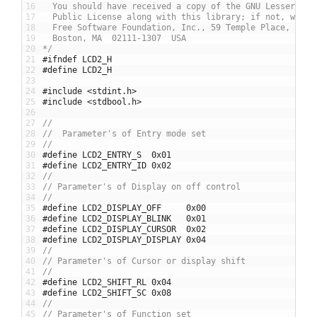
16
  You should have received a copy of the GNU Lesser Gen
17
  Public License along with this library; if not, write
18
  Free Software Foundation, Inc., 59 Temple Place, Suit
19
  Boston, MA  02111-1307  USA
20
*/
21
#ifndef LCD2_H
22
#define	LCD2_H
23
24
#include <stdint.h>
25
#include <stdbool.h>
26
27
//
28
//  Parameter's of Entry mode set
29
//
30
#define LCD2_ENTRY_S  0x01
31
#define LCD2_ENTRY_ID 0x02
32
//
33
// Parameter's of Display on off control
34
//
35
#define LCD2_DISPLAY_OFF     0x00
36
#define LCD2_DISPLAY_BLINK   0x01
37
#define LCD2_DISPLAY_CURSOR  0x02
38
#define LCD2_DISPLAY_DISPLAY 0x04
39
//
40
// Parameter's of Cursor or display shift
41
//
42
#define LCD2_SHIFT_RL 0x04
43
#define LCD2_SHIFT_SC 0x08
44
//
45
// Parameter's of Function set