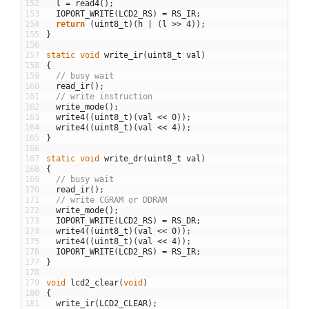
152
l
=
read4
(
)
;
153
IOPORT_WRITE
(
LCD2_RS
)
=
RS_IR
;
154
return
(
uint8_t
)
(
h
|
(
l
>>
4
)
)
;
155
}
156
157
static
void
write_ir
(
uint8
_
t
val
)
158
{
159
// busy wait
160
read_ir
(
)
;
161
// write instruction
162
write_mode
(
)
;
163
write4
(
(
uint8_t
)
(
val
<<
0
)
)
;
164
write4
(
(
uint8_t
)
(
val
<<
4
)
)
;
165
}
166
167
static
void
write_dr
(
uint8
_
t
val
)
168
{
169
// busy wait
170
read_ir
(
)
;
171
// write CGRAM or DDRAM
172
write_mode
(
)
;
173
IOPORT_WRITE
(
LCD2_RS
)
=
RS_DR
;
174
write4
(
(
uint8_t
)
(
val
<<
0
)
)
;
175
write4
(
(
uint8_t
)
(
val
<<
4
)
)
;
176
IOPORT_WRITE
(
LCD2_RS
)
=
RS_IR
;
177
}
178
179
void
lcd2_clear
(
void
)
180
{
181
write_ir
(
LCD2_CLEAR
)
;