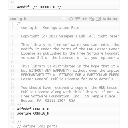
57
58
#endif	/* IOPORT_H */
config.h
Arduino
1
/*
2
  config.h - Configuration File
3
4
  Copyright (c) 2021 Sasapea's Lab. All right reserved.
5
6
  This library is free software; you can redistribute i
7
  modify it under the terms of the GNU Lesser General P
8
  License as published by the Free Software Foundation;
9
  version 2.1 of the License, or (at your option) any l
10
11
  This library is distributed in the hope that it will 
12
  but WITHOUT ANY WARRANTY; without even the implied wa
13
  MERCHANTABILITY or FITNESS FOR A PARTICULAR PURPOSE. 
14
  Lesser General Public License for more details.
15
16
  You should have received a copy of the GNU Lesser Gen
17
  Public License along with this library; if not, write
18
  Free Software Foundation, Inc., 59 Temple Place, Suit
19
  Boston, MA  02111-1307  USA
20
*/
21
#ifndef CONFIG_H
22
#define	CONFIG_H
23
24
//
25
// define lcd2 ports