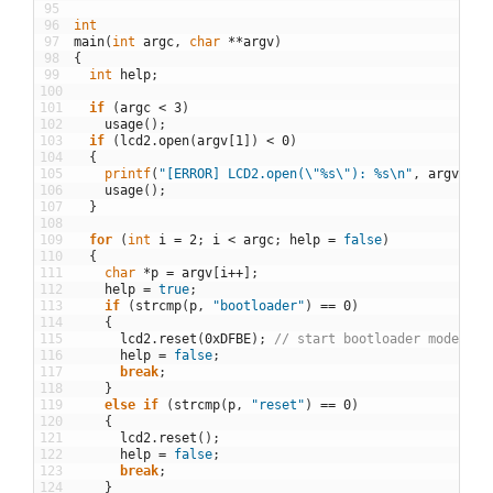
95
96
int
97
main
(
int
argc
,
char
*
*
argv
)
98
{
99
int
help
;
100
101
if
(
argc
<
3
)
102
usage
(
)
;
103
if
(
lcd2
.
open
(
argv
[
1
]
)
<
0
)
104
{
105
printf
(
"[ERROR] LCD2.open(\"%s\"): %s\n"
,
argv
[
1
]
,
106
usage
(
)
;
107
}
108
109
for
(
int
i
=
2
;
i
<
argc
;
help
=
false
)
110
{
111
char
*
p
=
argv
[
i
++
]
;
112
help
=
true
;
113
if
(
strcmp
(
p
,
"bootloader"
)
==
0
)
114
{
115
lcd2
.
reset
(
0xDFBE
)
;
// start bootloader mode
116
help
=
false
;
117
break
;
118
}
119
else
if
(
strcmp
(
p
,
"reset"
)
==
0
)
120
{
121
lcd2
.
reset
(
)
;
122
help
=
false
;
123
break
;
124
}