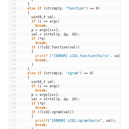
185
}
186
else
if
(
strcmp
(
p
,
"function"
)
==
0
)
187
{
188
uint8
_
t
val
;
189
if
(
i
>=
argc
)
190
break
;
191
p
=
argv
[
i
++
]
;
192
val
=
strtol
(
p
,
&
p
,
10
)
;
193
if
(
*
p
)
194
break
;
195
if
(
!
lcd2
.
function
(
val
)
)
196
{
197
printf
(
"[ERROR] LCD2.function(%u)\n"
,
val
)
;
198
break
;
199
}
200
}
201
else
if
(
strcmp
(
p
,
"cgram"
)
==
0
)
202
{
203
uint8
_
t
val
;
204
if
(
i
>=
argc
)
205
break
;
206
p
=
argv
[
i
++
]
;
207
val
=
strtol
(
p
,
&
p
,
10
)
;
208
if
(
*
p
)
209
break
;
210
if
(
!
lcd2
.
cgram
(
val
)
)
211
{
212
printf
(
"[ERROR] LCD2.cgram(%u)\n"
,
val
)
;
213
break
;