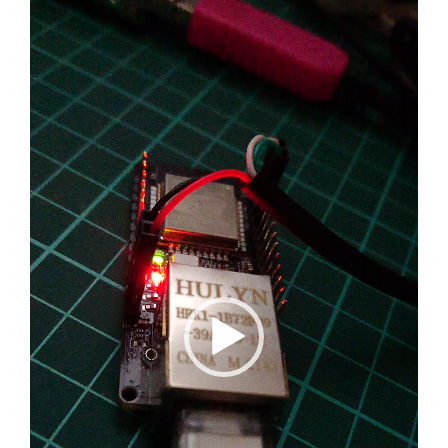
動
画
プ
レ
ー
ヤ
ー