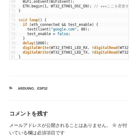
69
WiFi
.
onEvent
(
WiFiEvent
)
;
70
ETH
.
begin
(
1
,
WT32_ETH01_OSC_EN
)
;
// ★★★ここを変更する必
71
}
72
73
void
loop
(
)
{
74
if
(
eth_connected
&&
test_enable
)
{
75
testClient
(
"google.com"
,
80
)
;
76
test_enable
=
false
;
77
}
78
delay
(
1000
)
;
79
digitalWrite
(
WT32_ETH01_LED_RX
,
!
digitalRead
(
WT32_ETH
80
digitalWrite
(
WT32_ETH01_LED_TX
,
!
digitalRead
(
WT32_ETH
81
}
カ
ARDUINO
、
ESP32
テ
ゴ
リ
ー
コメントを残す
メールアドレスが公開されることはありません。
※
が付
いている欄は必須項目です