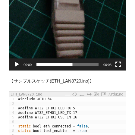
00:00
00:03
【サンプルスケッチ(ETH_LAN8720.ino)】
ETH_LAN8720.ino
Arduino
1
#include <ETH.h>
2
3
#define WT32_ETH01_LED_RX 5
4
#define WT32_ETH01_LED_TX 17
5
#define WT32_ETH01_OSC_EN 16
6
7
static
bool
eth_connected
=
false
;
8
static
bool
test_enable
=
true
;