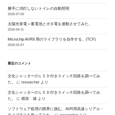
勝手に消灯しないトイレの自動照明
2026-07-05
太陽光発電＋蓄電池とポタ電を連動させてみた。
2026-04-11
Microchip AVR8 用のライブラリを自作する。(TCF)
2026-03-07
最近のコメント
文化シャッターのＬＥＤ付きスイッチ回路を調べてみ
た。
に
researcher
より
文化シャッターのＬＥＤ付きスイッチ回路を調べてみ
た。
に
横路 健
より
ソフトウェア処理の限界に挑む。AVR用高速シリアル・
ライブラリを作ってみた。
に
researcher
より