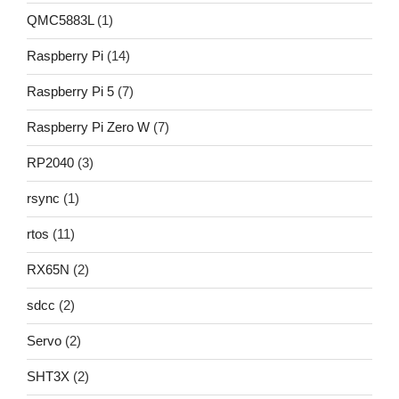
QMC5883L
(1)
Raspberry Pi
(14)
Raspberry Pi 5
(7)
Raspberry Pi Zero W
(7)
RP2040
(3)
rsync
(1)
rtos
(11)
RX65N
(2)
sdcc
(2)
Servo
(2)
SHT3X
(2)