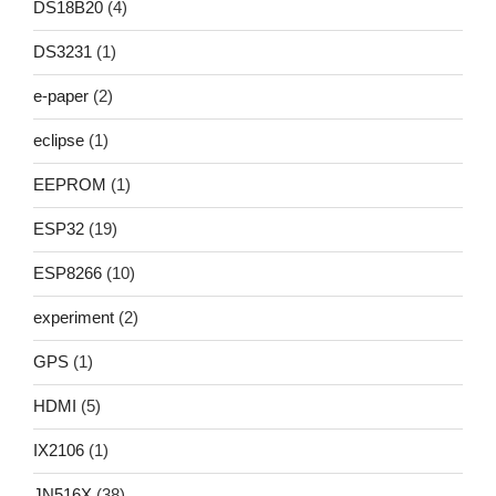
DS18B20
(4)
DS3231
(1)
e-paper
(2)
eclipse
(1)
EEPROM
(1)
ESP32
(19)
ESP8266
(10)
experiment
(2)
GPS
(1)
HDMI
(5)
IX2106
(1)
JN516X
(38)