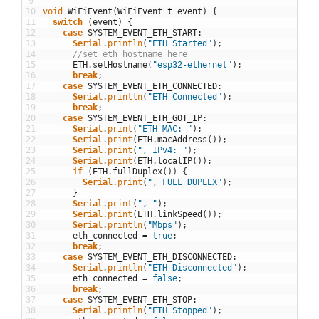
9
10
void
WiFiEvent
(
WiFiEvent
_
t
event
)
{
11
switch
(
event
)
{
12
case
SYSTEM_EVENT_ETH_START
:
13
Serial
.
println
(
"ETH Started"
)
;
14
//set eth hostname here
15
ETH
.
setHostname
(
"esp32-ethernet"
)
;
16
break
;
17
case
SYSTEM_EVENT_ETH_CONNECTED
:
18
Serial
.
println
(
"ETH Connected"
)
;
19
break
;
20
case
SYSTEM_EVENT_ETH_GOT_IP
:
21
Serial
.
print
(
"ETH MAC: "
)
;
22
Serial
.
print
(
ETH
.
macAddress
(
)
)
;
23
Serial
.
print
(
", IPv4: "
)
;
24
Serial
.
print
(
ETH
.
localIP
(
)
)
;
25
if
(
ETH
.
fullDuplex
(
)
)
{
26
Serial
.
print
(
", FULL_DUPLEX"
)
;
27
}
28
Serial
.
print
(
", "
)
;
29
Serial
.
print
(
ETH
.
linkSpeed
(
)
)
;
30
Serial
.
println
(
"Mbps"
)
;
31
eth_connected
=
true
;
32
break
;
33
case
SYSTEM_EVENT_ETH_DISCONNECTED
:
34
Serial
.
println
(
"ETH Disconnected"
)
;
35
eth_connected
=
false
;
36
break
;
37
case
SYSTEM_EVENT_ETH_STOP
:
38
Serial
.
println
(
"ETH Stopped"
)
;