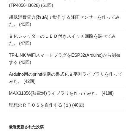
(TP4056+B628)
(61回)
超低消費電力(数uA)で動作する降雨センサーを作ってみ
た。
(49回)
文化シャッターのＬＥＤ付きスイッチ回路を調べてみ
た。
(47回)
TP-LINK WiFiスマートプラグをESP32(Arduino)から制御
する
(42回)
Arduino用のprintf準拠の書式化文字列ライブラリを作って
みた。
(42回)
MAX31856(熱電対)ライブラリを作ってみた。
(41回)
理想のＲＴＯＳを自作する (１)
(40回)
最近更新された投稿