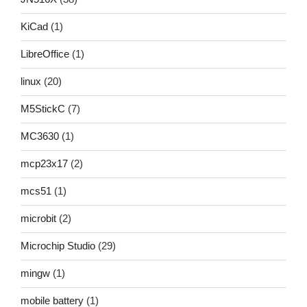
KiCad
(1)
LibreOffice
(1)
linux
(20)
M5StickC
(7)
MC3630
(1)
mcp23x17
(2)
mcs51
(1)
microbit
(2)
Microchip Studio
(29)
mingw
(1)
mobile battery
(1)