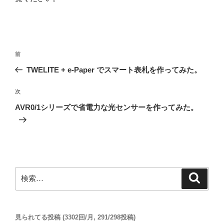
投
前
前
稿
の
TWELITE + e-Paper でスマート表札を作ってみた。
ナ
投
ビ
稿
次
次
ゲ
の
AVR0/1シリーズで省電力な光センサーを作ってみた。
投
ー
稿
シ
ョ
ン
検
検
索
索:
見られてる投稿 (3302回/月, 291/298投稿)