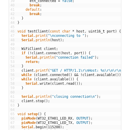
39
eth_connected
=
false
;
40
break
;
41
default
:
42
break
;
43
}
44
}
45
46
void
testClient
(
const
char
*
host
,
uint16
_
t
port
)
{
47
Serial
.
print
(
"\nconnecting to "
)
;
48
Serial
.
println
(
host
)
;
49
50
WiFiClient
client
;
51
if
(
!
client
.
connect
(
host
,
port
)
)
{
52
Serial
.
println
(
"connection failed"
)
;
53
return
;
54
}
55
client
.
printf
(
"GET / HTTP/1.1\r\nHost: %s\r\n\r\n"
,
h
56
while
(
client
.
connected
(
)
&&
!
client
.
available
(
)
)
;
57
while
(
client
.
available
(
)
)
{
58
Serial
.
write
(
client
.
read
(
)
)
;
59
}
60
61
Serial
.
println
(
"closing connection\n"
)
;
62
client
.
stop
(
)
;
63
}
64
65
void
setup
(
)
{
66
pinMode
(
WT32_ETH01_LED_RX
,
OUTPUT
)
;
67
pinMode
(
WT32_ETH01_LED_TX
,
OUTPUT
)
;
68
Serial
.
begin
(
115200
)
;