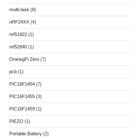
multi-task
(8)
nRF24XX
(4)
nrf51822
(1)
nrf52840
(1)
OranegPi Zero
(7)
pcb
(1)
PIC16F1454
(7)
PIC16F1455
(3)
PIC16F1459
(1)
PIEZO
(1)
Portable Battery
(2)