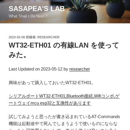
コ
SASAPEA'S LAB
ン
What Shall I Do Next ?
テ
ン
ツ
投
2023-02-06
投稿者:
RESEARCHER
へ
稿
WT32-ETH01 の有線LAN を使って
ス
日:
キ
みた。
ッ
プ
Last Updated on 2023-05-12 by
researcher
興味があって購入しておいたWT32-ETH01。
シリアルポートWT32-ETH01,Bluetooth接続,Wifiコンボ,ゲ
ートウェイmcu esp32と互換性があります
試してみようと思ったが書き込まれているAT-Commands
機能は起動途中で死んでしまうようで使いものにならな