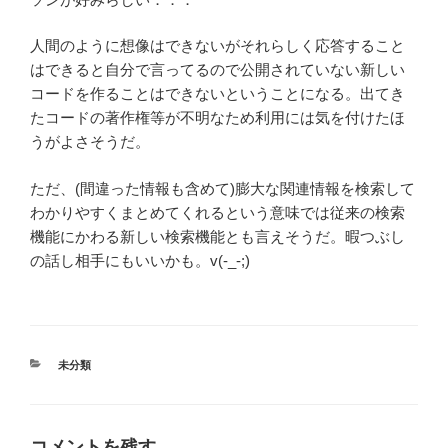
人間のように想像はできないがそれらしく応答すること
はできると自分で言ってるので公開されていない新しい
コードを作ることはできないということになる。出てき
たコードの著作権等が不明なため利用には気を付けたほ
うがよさそうだ。
ただ、(間違った情報も含めて)膨大な関連情報を検索して
わかりやすくまとめてくれるという意味では従来の検索
機能にかわる新しい検索機能とも言えそうだ。暇つぶし
の話し相手にもいいかも。v(-_-;)
カ
未分類
テ
ゴ
リ
ー
コメントを残す