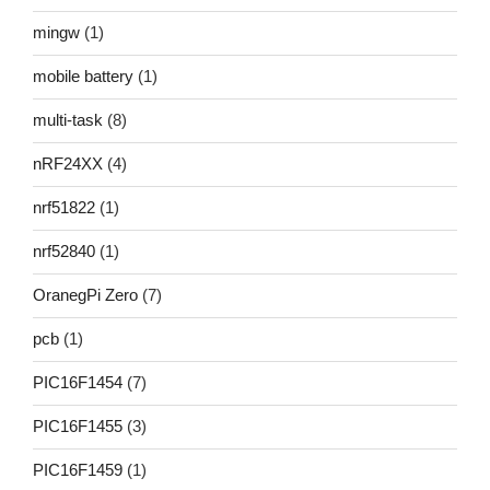
mingw
(1)
mobile battery
(1)
multi-task
(8)
nRF24XX
(4)
nrf51822
(1)
nrf52840
(1)
OranegPi Zero
(7)
pcb
(1)
PIC16F1454
(7)
PIC16F1455
(3)
PIC16F1459
(1)