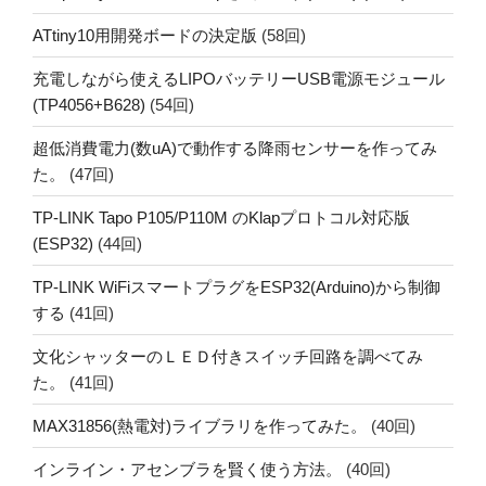
ATtiny10用開発ボードの決定版
(58回)
充電しながら使えるLIPOバッテリーUSB電源モジュール
(TP4056+B628)
(54回)
超低消費電力(数uA)で動作する降雨センサーを作ってみ
た。
(47回)
TP-LINK Tapo P105/P110M のKlapプロトコル対応版
(ESP32)
(44回)
TP-LINK WiFiスマートプラグをESP32(Arduino)から制御
する
(41回)
文化シャッターのＬＥＤ付きスイッチ回路を調べてみ
た。
(41回)
MAX31856(熱電対)ライブラリを作ってみた。
(40回)
インライン・アセンブラを賢く使う方法。
(40回)