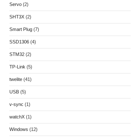
Servo
(2)
SHT3X
(2)
Smart Plug
(7)
SSD1306
(4)
STM32
(2)
TP-Link
(5)
twelite
(41)
USB
(5)
v-sync
(1)
watchX
(1)
Windows
(12)