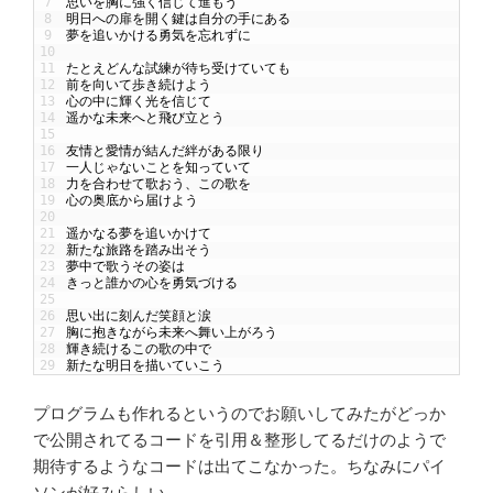
7
思いを胸に強く信じて進もう
8
明日への扉を開く鍵は自分の手にある
9
夢を追いかける勇気を忘れずに
10
11
たとえどんな試練が待ち受けていても
12
前を向いて歩き続けよう
13
心の中に輝く光を信じて
14
遥かな未来へと飛び立とう
15
16
友情と愛情が結んだ絆がある限り
17
一人じゃないことを知っていて
18
力を合わせて歌おう、この歌を
19
心の奥底から届けよう
20
21
遥かなる夢を追いかけて
22
新たな旅路を踏み出そう
23
夢中で歌うその姿は
24
きっと誰かの心を勇気づける
25
26
思い出に刻んだ笑顔と涙
27
胸に抱きながら未来へ舞い上がろう
28
輝き続けるこの歌の中で
29
新たな明日を描いていこう
プログラムも作れるというのでお願いしてみたがどっか
で公開されてるコードを引用＆整形してるだけのようで
期待するようなコードは出てこなかった。ちなみにパイ
ソンが好みらしい．．．