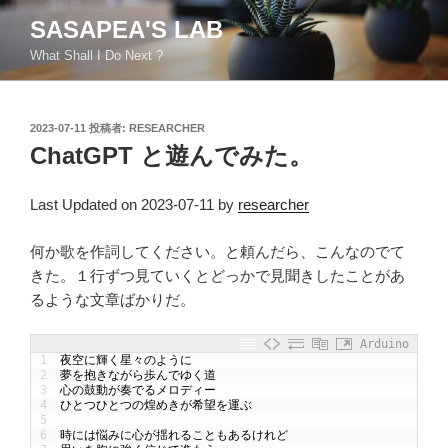
コ
SASAPEA'S LAB
ン
What Shall I Do Next ?
テ
ン
ツ
投
2023-07-11
投稿者:
RESEARCHER
へ
稿
ChatGPT と遊んでみた。
ス
日:
キ
ッ
Last Updated on 2023-07-11 by
researcher
プ
何か歌を作詞してください。と頼んだら、こんなのでて
きた。１行ずつ見ていくとどっかで見聞きしたことがあ
るような文章ばかりだ。
Arduino
1
夜空に輝く星々のように
2
夢を抱きながら歩んでゆく道
3
心の鼓動が奏でるメロディー
4
ひとつひとつの煌めきが希望を運ぶ
5
6
時には悩みに心が揺れることもあるけれど