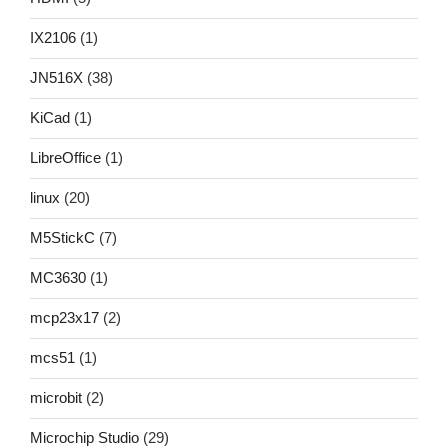
IX2106
(1)
JN516X
(38)
KiCad
(1)
LibreOffice
(1)
linux
(20)
M5StickC
(7)
MC3630
(1)
mcp23x17
(2)
mcs51
(1)
microbit
(2)
Microchip Studio
(29)