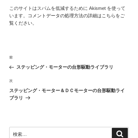
このサイトはスパムを低減するために Akismet を使って
います。
コメントデータの処理方法の詳細はこちらをご
覧ください
。
投
前
前
稿
の
ステッピング・モーターの台形駆動ライブラリ
ナ
投
ビ
稿
次
次
ゲ
の
ステッピング・モーター＆ＤＣモーターの台形駆動ライ
投
ー
ブラリ
稿
シ
ョ
ン
検
検
索
索: