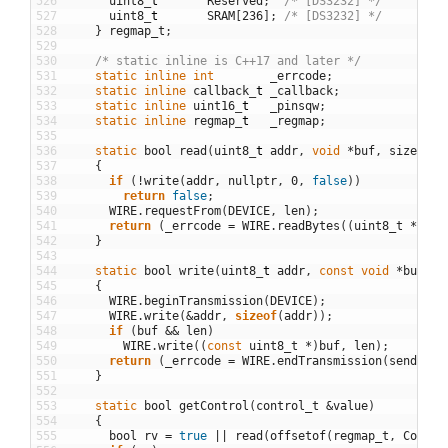
526
uint8
_
t
Reserved
;
/* [DS3232] */
527
uint8
_
t
SRAM
[
236
]
;
/* [DS3232] */
528
}
regmap_t
;
529
530
/* static inline is C++17 and later */
531
static
inline
int
_errcode
;
532
static
inline
callback
_
t
_callback
;
533
static
inline
uint16
_
t
_pinsqw
;
534
static
inline
regmap
_
t
_regmap
;
535
536
static
bool
read
(
uint8
_
t
addr
,
void
*
buf
,
size
_
t
l
537
{
538
if
(
!
write
(
addr
,
nullptr
,
0
,
false
)
)
539
return
false
;
540
WIRE
.
requestFrom
(
DEVICE
,
len
)
;
541
return
(
_errcode
=
WIRE
.
readBytes
(
(
uint8_t
*
)
buf
542
}
543
544
static
bool
write
(
uint8
_
t
addr
,
const
void
*
buf
,
s
545
{
546
WIRE
.
beginTransmission
(
DEVICE
)
;
547
WIRE
.
write
(
&
addr
,
sizeof
(
addr
)
)
;
548
if
(
buf
&&
len
)
549
WIRE
.
write
(
(
const
uint8_t
*
)
buf
,
len
)
;
550
return
(
_errcode
=
WIRE
.
endTransmission
(
sendStop
551
}
552
553
static
bool
getControl
(
control_t
&
value
)
554
{
555
bool
rv
=
true
||
read
(
offsetof
(
regmap_t
,
Contro