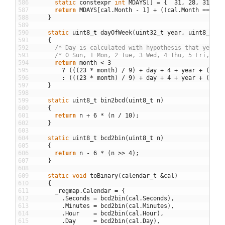
586
static
constexpr
int
MDAYS
[
]
=
{
31
,
28
,
31
,
30
587
return
MDAYS
[
cal
.
Month
-
1
]
+
(
(
cal
.
Month
==
2
)
588
}
589
590
static
uint8
_
t
dayOfWeek
(
uint32
_
t
year
,
uint8
_
t
mo
591
{
592
/* Day is calculated with hypothesis that year >
593
/* 0=Sun, 1=Mon, 2=Tue, 3=Wed, 4=Thu, 5=Fri, 6=S
594
return
month
<
3
595
?
(
(
(
23
*
month
)
/
9
)
+
day
+
4
+
year
+
(
(
yea
596
:
(
(
(
23
*
month
)
/
9
)
+
day
+
4
+
year
+
(
year
597
}
598
599
static
uint8
_
t
bin2bcd
(
uint8
_
t
n
)
600
{
601
return
n
+
6
*
(
n
/
10
)
;
602
}
603
604
static
uint8
_
t
bcd2bin
(
uint8
_
t
n
)
605
{
606
return
n
-
6
*
(
n
>>
4
)
;
607
}
608
609
static
void
toBinary
(
calendar_t
&
cal
)
610
{
611
_regmap
.
Calendar
=
{
612
.
Seconds
=
bcd2bin
(
cal
.
Seconds
)
,
613
.
Minutes
=
bcd2bin
(
cal
.
Minutes
)
,
614
.
Hour
=
bcd2bin
(
cal
.
Hour
)
,
615
.
Day
=
bcd2bin
(
cal
.
Day
)
,