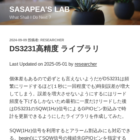
コ
SASAPEA'S LAB
ン
What Shall I Do Next ?
テ
ン
ツ
投
2024-09-09
投稿者:
RESEARCHER
へ
稿
DS3231高精度 ライブラリ
ス
日:
キ
ッ
Last Updated on 2025-05-01 by
researcher
プ
個体差もあるので必ずとも言えないようだがDS3231は頻
繁にリードするほど(１秒に一回程度でも)時刻誤差が増大
してしまう。誤差を増大させないようにするにはリード
頻度を下げるしかないため最初に一度だけリードした後
はDS3231のSQW(1Hz)信号によるGPIOピン割込みで時
計を更新できるようにしたライブラリを作成してみた。
SQW(1Hz)信号を利用するとアラーム割込みにも対応でき
る。begin()にてSQW信号の接続先GPIOピンを指定する