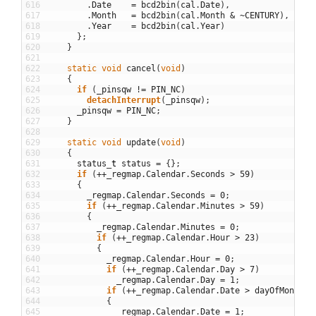
616
.
Date
=
bcd2bin
(
cal
.
Date
)
,
617
.
Month
=
bcd2bin
(
cal
.
Month
&
~
CENTURY
)
,
618
.
Year
=
bcd2bin
(
cal
.
Year
)
619
}
;
620
}
621
622
static
void
cancel
(
void
)
623
{
624
if
(
_pinsqw
!=
PIN_NC
)
625
detachInterrupt
(
_pinsqw
)
;
626
_pinsqw
=
PIN_NC
;
627
}
628
629
static
void
update
(
void
)
630
{
631
status
_
t
status
=
{
}
;
632
if
(
++
_regmap
.
Calendar
.
Seconds
>
59
)
633
{
634
_regmap
.
Calendar
.
Seconds
=
0
;
635
if
(
++
_regmap
.
Calendar
.
Minutes
>
59
)
636
{
637
_regmap
.
Calendar
.
Minutes
=
0
;
638
if
(
++
_regmap
.
Calendar
.
Hour
>
23
)
639
{
640
_regmap
.
Calendar
.
Hour
=
0
;
641
if
(
++
_regmap
.
Calendar
.
Day
>
7
)
642
_regmap
.
Calendar
.
Day
=
1
;
643
if
(
++
_regmap
.
Calendar
.
Date
>
dayOfMonth
(
_
644
{
645
_regmap
.
Calendar
.
Date
=
1
;