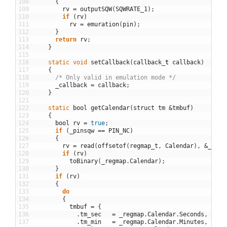
108
{
109
rv
=
outputSQW
(
SQWRATE_1
)
;
110
if
(
rv
)
111
rv
=
emuration
(
pin
)
;
112
}
113
return
rv
;
114
}
115
116
static
void
setCallback
(
callback
_
t
callback
)
117
{
118
/* Only valid in emulation mode */
119
_callback
=
callback
;
120
}
121
122
static
bool
getCalendar
(
struct
tm
&
tmbuf
)
123
{
124
bool
rv
=
true
;
125
if
(
_pinsqw
==
PIN_NC
)
126
{
127
rv
=
read
(
offsetof
(
regmap_t
,
Calendar
)
,
&
_regm
128
if
(
rv
)
129
toBinary
(
_regmap
.
Calendar
)
;
130
}
131
if
(
rv
)
132
{
133
do
134
{
135
tmbuf
=
{
136
.
tm_sec
=
_regmap
.
Calendar
.
Seconds
,
137
.
tm_min
=
_regmap
.
Calendar
.
Minutes
,