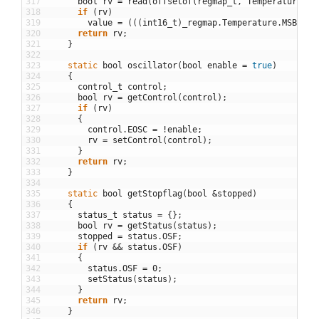
317
bool
rv
=
read
(
offsetof
(
regmap_t
,
Temperature
)
,
318
if
(
rv
)
319
value
=
(
(
(
int16_t
)
_regmap
.
Temperature
.
MSB
<<
320
return
rv
;
321
}
322
323
static
bool
oscillator
(
bool
enable
=
true
)
324
{
325
control
_
t
control
;
326
bool
rv
=
getControl
(
control
)
;
327
if
(
rv
)
328
{
329
control
.
EOSC
=
!
enable
;
330
rv
=
setControl
(
control
)
;
331
}
332
return
rv
;
333
}
334
335
static
bool
getStopflag
(
bool
&
stopped
)
336
{
337
status
_
t
status
=
{
}
;
338
bool
rv
=
getStatus
(
status
)
;
339
stopped
=
status
.
OSF
;
340
if
(
rv
&&
status
.
OSF
)
341
{
342
status
.
OSF
=
0
;
343
setStatus
(
status
)
;
344
}
345
return
rv
;
346
}