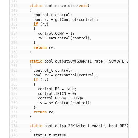
347
348
static
bool
conversion
(
void
)
349
{
350
control
_
t
control
;
351
bool
rv
=
getControl
(
control
)
;
352
if
(
rv
)
353
{
354
control
.
CONV
=
1
;
355
rv
=
setControl
(
control
)
;
356
}
357
return
rv
;
358
}
359
360
static
bool
outputSQW
(
SQWRATE
rate
=
SQWRATE_8192
,
361
{
362
control
_
t
control
;
363
bool
rv
=
getControl
(
control
)
;
364
if
(
rv
)
365
{
366
control
.
RS
=
rate
;
367
control
.
INTCN
=
0
;
368
control
.
BBSQW
=
BBSQW
;
369
rv
=
setControl
(
control
)
;
370
}
371
return
rv
;
372
}
373
374
static
bool
output32KHz
(
bool
enable
,
bool
BB32KHz
375
{
376
status
_
t
status
;