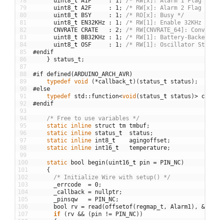
78
uint8
_
t
A1F
:
1
;
/* RW[x]: Alarm 1 Flag */
79
uint8
_
t
A2F
:
1
;
/* RW[x]: Alarm 2 Flag */
80
uint8
_
t
BSY
:
1
;
/* RO[x]: Busy */
81
uint8
_
t
EN32KHz
:
1
;
/* RW[1]: Enable 32KHz Outp
82
CNVRATE
CRATE
:
2
;
/* RW[CNVRATE_64]: Conversi
83
uint8
_
t
BB32KHz
:
1
;
/* RW[1]: Battery-Backed 32
84
uint8
_
t
OSF
:
1
;
/* RW[1]: Oscillator Stop F
85
#endif
86
}
status_t
;
87
88
#if defined(ARDUINO_ARCH_AVR)
89
typedef
void
(
*
callback_t
)
(
status
_
t
status
)
;
90
#else
91
typedef
std
::
function
<
void
(
status
_
t
status
)
>
callb
92
#endif
93
94
/* Free to use variables */
95
static
inline
struct
tm
tmbuf
;
96
static
inline
status
_
t
status
;
97
static
inline
int8
_
t
agingoffset
;
98
static
inline
int16
_
t
temperature
;
99
100
static
bool
begin
(
uint16
_
t
pin
=
PIN_NC
)
101
{
102
/* Initialize Wire with setup() */
103
_errcode
=
0
;
104
_callback
=
nullptr
;
105
_pinsqw
=
PIN_NC
;
106
bool
rv
=
read
(
offsetof
(
regmap_t
,
Alarm1
)
,
&
_reg
107
if
(
rv
&&
(
pin
!=
PIN_NC
)
)