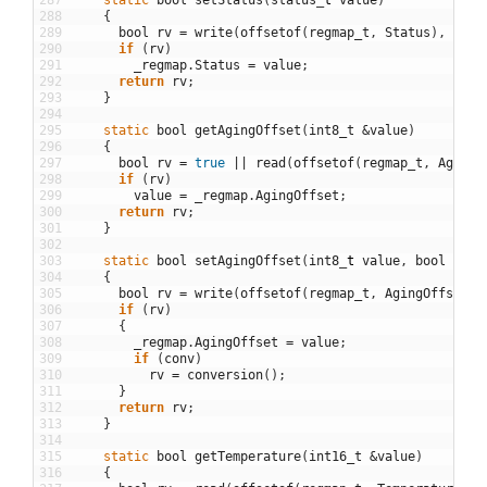
288
{
289
bool
rv
=
write
(
offsetof
(
regmap_t
,
Status
)
,
&
val
290
if
(
rv
)
291
_regmap
.
Status
=
value
;
292
return
rv
;
293
}
294
295
static
bool
getAgingOffset
(
int8_t
&
value
)
296
{
297
bool
rv
=
true
||
read
(
offsetof
(
regmap_t
,
AgingO
298
if
(
rv
)
299
value
=
_regmap
.
AgingOffset
;
300
return
rv
;
301
}
302
303
static
bool
setAgingOffset
(
int8
_
t
value
,
bool
conv
304
{
305
bool
rv
=
write
(
offsetof
(
regmap_t
,
AgingOffset
)
,
306
if
(
rv
)
307
{
308
_regmap
.
AgingOffset
=
value
;
309
if
(
conv
)
310
rv
=
conversion
(
)
;
311
}
312
return
rv
;
313
}
314
315
static
bool
getTemperature
(
int16_t
&
value
)
316
{