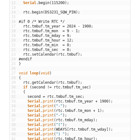
12
Serial
.
begin
(
115200
)
;
13
14
rtc
.
begin
(
DS3231_SQW_PIN
)
;
15
16
#if 0 /* Write RTC */
17
rtc
.
tmbuf
.
tm_year
=
2024
-
1900
;
18
rtc
.
tmbuf
.
tm_mon
=
9
-
1
;
19
rtc
.
tmbuf
.
tm_mday
=
9
;
20
rtc
.
tmbuf
.
tm_hour
=
12
;
21
rtc
.
tmbuf
.
tm_min
=
0
;
22
rtc
.
tmbuf
.
tm_sec
=
0
;
23
rtc
.
setCalendar
(
rtc
.
tmbuf
)
;
24
#endif
25
}
26
27
void
loop
(
void
)
28
{
29
rtc
.
getCalendar
(
rtc
.
tmbuf
)
;
30
if
(
second
!=
rtc
.
tmbuf
.
tm_sec
)
31
{
32
second
=
rtc
.
tmbuf
.
tm_sec
;
33
Serial
.
print
(
rtc
.
tmbuf
.
tm_year
+
1900
)
;
34
Serial
.
print
(
"-"
)
;
35
Serial
.
print
(
rtc
.
tmbuf
.
tm_mon
+
1
)
;
36
Serial
.
print
(
"-"
)
;
37
Serial
.
print
(
rtc
.
tmbuf
.
tm_mday
)
;
38
Serial
.
print
(
"("
)
;
39
Serial
.
print
(
WDAYS
[
rtc
.
tmbuf
.
tm_wday
]
)
;
40
Serial
.
print
(
") "
)
;
41
Serial
.
print
(
rtc
.
tmbuf
.
tm_hour
)
;