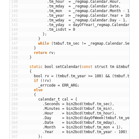
138
.
tm_hour
=
_regmap
.
Calendar
.
Hour
,
139
.
tm_mday
=
_regmap
.
Calendar
.
Date
,
140
.
tm_mon
=
_regmap
.
Calendar
.
Month
-
1
,
141
.
tm_year
=
_regmap
.
Calendar
.
Year
+
100
,
142
.
tm_wday
=
_regmap
.
Calendar
.
Day
-
1
,
143
.
tm_yday
=
dayOfYear
(
_regmap
.
Calendar
)
,
144
.
tm_isdst
=
0
145
}
;
146
}
147
while
(
tmbuf
.
tm_sec
!=
_regmap
.
Calendar
.
Second
148
}
149
return
rv
;
150
}
151
152
static
bool
setCalendar
(
const
struct
tm
&
tmbuf
)
153
{
154
bool
rv
=
(
tmbuf
.
tm_year
>=
100
)
&&
(
tmbuf
.
tm_ye
155
if
(
!
rv
)
156
_errcode
=
ERR_ARG
;
157
else
158
{
159
calendar
_
t
cal
=
{
160
.
Seconds
=
bin2bcd
(
tmbuf
.
tm_sec
)
,
161
.
Minutes
=
bin2bcd
(
tmbuf
.
tm_min
)
,
162
.
Hour
=
bin2bcd
(
tmbuf
.
tm_hour
)
,
163
.
Day
=
bin2bcd
(
dayOfWeek
(
tmbuf
.
tm_year
+
164
.
Date
=
bin2bcd
(
tmbuf
.
tm_mday
)
,
165
.
Month
=
bin2bcd
(
tmbuf
.
tm_mon
+
1
)
,
166
.
Year
=
bin2bcd
(
tmbuf
.
tm_year
-
100
)
167
}
;