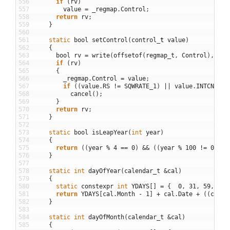
556
if
(
rv
)
557
value
=
_regmap
.
Control
;
558
return
rv
;
559
}
560
561
static
bool
setControl
(
control
_
t
value
)
562
{
563
bool
rv
=
write
(
offsetof
(
regmap_t
,
Control
)
,
&
va
564
if
(
rv
)
565
{
566
_regmap
.
Control
=
value
;
567
if
(
(
value
.
RS
!=
SQWRATE_1
)
||
value
.
INTCN
)
568
cancel
(
)
;
569
}
570
return
rv
;
571
}
572
573
static
bool
isLeapYear
(
int
year
)
574
{
575
return
(
(
year
%
4
==
0
)
&&
(
(
year
%
100
!=
0
)
||
576
}
577
578
static
int
dayOfYear
(
calendar_t
&
cal
)
579
{
580
static
constexpr
int
YDAYS
[
]
=
{
0
,
31
,
59
,
90
,
581
return
YDAYS
[
cal
.
Month
-
1
]
+
cal
.
Date
+
(
(
cal
.
M
582
}
583
584
static
int
dayOfMonth
(
calendar_t
&
cal
)
585
{