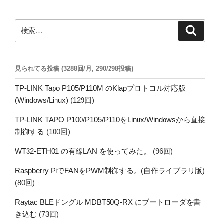
ン
検
検
索
索:
見られてる投稿 (3288回/月, 290/298投稿)
TP-LINK Tapo P105/P110M のKlapプロトコル対応版
(Windows/Linux)
(129回)
TP-LINK TAPO P100/P105/P110をLinux/Windowsから直接
制御する
(100回)
WT32-ETH01 の有線LAN を使ってみた。
(96回)
Raspberry PiでFANをPWM制御する。(自作ライブラリ版)
(80回)
Raytac BLEドングル MDBT50Q-RX にブートローダを書
き込む
(73回)