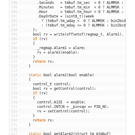
198
.
Seconds
=
tmbuf
.
tm_sec
<
0
?
ALMMSK
:
bin2
199
.
Minutes
=
tmbuf
.
tm_min
<
0
?
ALMMSK
:
bin2
200
.
Hour
=
tmbuf
.
tm_hour
<
0
?
ALMMSK
:
bin2
201
.
DayOrDate
=
(
uint8_t
)
(
week
202
?
(
tmbuf
.
tm_wday
<
0
?
ALMMSK
:
bin2bcd
(
tmb
203
:
(
tmbuf
.
tm_mday
<=
0
?
ALMMSK
:
bin2bcd
(
tmb
204
}
;
205
bool
rv
=
write
(
offsetof
(
regmap_t
,
Alarm1
)
,
&
ala
206
if
(
rv
)
207
{
208
_regmap
.
Alarm1
=
alarm
;
209
rv
=
alarm1
(
enable
)
;
210
}
211
return
rv
;
212
}
213
214
static
bool
alarm1
(
bool
enable
)
215
{
216
control
_
t
control
;
217
bool
rv
=
getControl
(
control
)
;
218
if
(
rv
)
219
{
220
control
.
A1IE
=
enable
;
221
control
.
INTCN
=
_pinsqw
==
PIN_NC
;
222
rv
=
setControl
(
control
)
;
223
}
224
return
rv
;
225
}
226
227
static
bool
getAlarm2
(
struct
tm
&
tmbuf
)