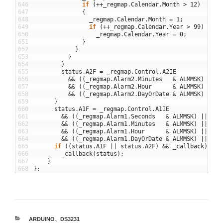
646
if
(
++
_regmap
.
Calendar
.
Month
>
12
)
647
{
648
_regmap
.
Calendar
.
Month
=
1
;
649
if
(
++
_regmap
.
Calendar
.
Year
>
99
)
650
_regmap
.
Calendar
.
Year
=
0
;
651
}
652
}
653
}
654
}
655
status
.
A2F
=
_regmap
.
Control
.
A2IE
656
&&
(
(
_regmap
.
Alarm2
.
Minutes
&
ALMMSK
)
||
(
657
&&
(
(
_regmap
.
Alarm2
.
Hour
&
ALMMSK
)
||
(
658
&&
(
(
_regmap
.
Alarm2
.
DayOrDate
&
ALMMSK
)
||
(
659
}
660
status
.
A1F
=
_regmap
.
Control
.
A1IE
661
&&
(
(
_regmap
.
Alarm1
.
Seconds
&
ALMMSK
)
||
(
bc
662
&&
(
(
_regmap
.
Alarm1
.
Minutes
&
ALMMSK
)
||
(
bc
663
&&
(
(
_regmap
.
Alarm1
.
Hour
&
ALMMSK
)
||
(
bc
664
&&
(
(
_regmap
.
Alarm1
.
DayOrDate
&
ALMMSK
)
||
(
bc
665
if
(
(
status
.
A1F
||
status
.
A2F
)
&&
_callback
)
666
_callback
(
status
)
;
667
}
668
}
;
カ
ARDUINO
、
DS3231