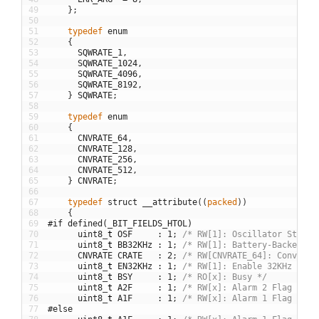
49
}
;
50
51
typedef
enum
52
{
53
SQWRATE_1
,
54
SQWRATE_1024
,
55
SQWRATE_4096
,
56
SQWRATE_8192
,
57
}
SQWRATE
;
58
59
typedef
enum
60
{
61
CNVRATE_64
,
62
CNVRATE_128
,
63
CNVRATE_256
,
64
CNVRATE_512
,
65
}
CNVRATE
;
66
67
typedef
struct
__attribute
(
(
packed
)
)
68
{
69
#if defined(_BIT_FIELDS_HTOL)
70
uint8
_
t
OSF
:
1
;
/* RW[1]: Oscillator Stop F
71
uint8
_
t
BB32KHz
:
1
;
/* RW[1]: Battery-Backed 32
72
CNVRATE
CRATE
:
2
;
/* RW[CNVRATE_64]: Conversi
73
uint8
_
t
EN32KHz
:
1
;
/* RW[1]: Enable 32KHz Outp
74
uint8
_
t
BSY
:
1
;
/* RO[x]: Busy */
75
uint8
_
t
A2F
:
1
;
/* RW[x]: Alarm 2 Flag */
76
uint8
_
t
A1F
:
1
;
/* RW[x]: Alarm 1 Flag */
77
#else