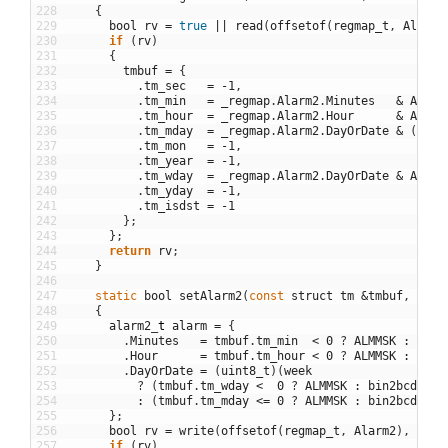
228
{
229
bool
rv
=
true
||
read
(
offsetof
(
regmap_t
,
Alarm2
230
if
(
rv
)
231
{
232
tmbuf
=
{
233
.
tm_sec
=
-
1
,
234
.
tm_min
=
_regmap
.
Alarm2
.
Minutes
&
ALMMS
235
.
tm_hour
=
_regmap
.
Alarm2
.
Hour
&
ALMMS
236
.
tm_mday
=
_regmap
.
Alarm2
.
DayOrDate
&
(
ALMM
237
.
tm_mon
=
-
1
,
238
.
tm_year
=
-
1
,
239
.
tm_wday
=
_regmap
.
Alarm2
.
DayOrDate
&
ALMMS
240
.
tm_yday
=
-
1
,
241
.
tm_isdst
=
-
1
242
}
;
243
}
;
244
return
rv
;
245
}
246
247
static
bool
setAlarm2
(
const
struct
tm
&
tmbuf
,
bool
248
{
249
alarm2
_
t
alarm
=
{
250
.
Minutes
=
tmbuf
.
tm_min
<
0
?
ALMMSK
:
bin2
251
.
Hour
=
tmbuf
.
tm_hour
<
0
?
ALMMSK
:
bin2
252
.
DayOrDate
=
(
uint8_t
)
(
week
253
?
(
tmbuf
.
tm_wday
<
0
?
ALMMSK
:
bin2bcd
(
tmb
254
:
(
tmbuf
.
tm_mday
<=
0
?
ALMMSK
:
bin2bcd
(
tmb
255
}
;
256
bool
rv
=
write
(
offsetof
(
regmap_t
,
Alarm2
)
,
&
ala
257
if
(
rv
)