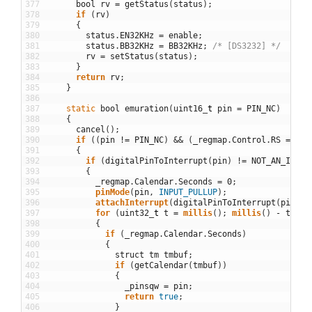
377
bool
rv
=
getStatus
(
status
)
;
378
if
(
rv
)
379
{
380
status
.
EN32KHz
=
enable
;
381
status
.
BB32KHz
=
BB32KHz
;
/* [DS3232] */
382
rv
=
setStatus
(
status
)
;
383
}
384
return
rv
;
385
}
386
387
static
bool
emuration
(
uint16
_
t
pin
=
PIN_NC
)
388
{
389
cancel
(
)
;
390
if
(
(
pin
!=
PIN_NC
)
&&
(
_regmap
.
Control
.
RS
==
SQ
391
{
392
if
(
digitalPinToInterrupt
(
pin
)
!=
NOT_AN_INTER
393
{
394
_regmap
.
Calendar
.
Seconds
=
0
;
395
pinMode
(
pin
,
INPUT_PULLUP
)
;
396
attachInterrupt
(
digitalPinToInterrupt
(
pin
)
,
397
for
(
uint32
_
t
t
=
millis
(
)
;
millis
(
)
-
t
<=
398
{
399
if
(
_regmap
.
Calendar
.
Seconds
)
400
{
401
struct
tm
tmbuf
;
402
if
(
getCalendar
(
tmbuf
)
)
403
{
404
_pinsqw
=
pin
;
405
return
true
;
406
}