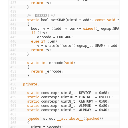
437
return
rv
;
438
}
439
440
/* [DS3232] */
441
static
bool
setSRAM
(
uint8
_
t
addr
,
const
void
*
buf
,
442
{
443
bool
rv
=
(
(
addr
+
len
<=
sizeof
(
_regmap
.
SRAM
)
)
444
if
(
!
rv
)
445
_errcode
=
ERR_ARG
;
446
else
if
(
len
)
447
rv
=
write
(
offsetof
(
regmap_t
,
SRAM
)
+
addr
,
bu
448
return
rv
;
449
}
450
451
static
int
errcode
(
void
)
452
{
453
return
_errcode
;
454
}
455
456
private
:
457
458
static
constexpr
uint8
_
t
DEVICE
=
0x68
;
459
static
constexpr
uint16
_
t
PIN_NC
=
0xFFFF
;
460
static
constexpr
uint8
_
t
CENTURY
=
0x80
;
461
static
constexpr
uint8
_
t
ALMMSK
=
0x80
;
462
static
constexpr
uint8
_
t
ALMDAY
=
0x40
;
463
464
typedef
struct
__attribute__
(
(
packed
)
)
465
{
466
uint8
_
t
Seconds
;