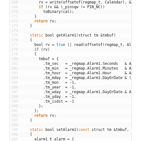
168
rv
=
write
(
offsetof
(
regmap_t
,
Calendar
)
,
&
cal
,
169
if
(
rv
&&
(
_pinsqw
!=
PIN_NC
)
)
170
toBinary
(
cal
)
;
171
}
172
return
rv
;
173
}
174
175
static
bool
getAlarm1
(
struct
tm
&
tmbuf
)
176
{
177
bool
rv
=
true
||
read
(
offsetof
(
regmap_t
,
Alarm1
178
if
(
rv
)
179
{
180
tmbuf
=
{
181
.
tm_sec
=
_regmap
.
Alarm1
.
Seconds
&
ALMMS
182
.
tm_min
=
_regmap
.
Alarm1
.
Minutes
&
ALMMS
183
.
tm_hour
=
_regmap
.
Alarm1
.
Hour
&
ALMMS
184
.
tm_mday
=
_regmap
.
Alarm1
.
DayOrDate
&
(
ALMM
185
.
tm_mon
=
-
1
,
186
.
tm_year
=
-
1
,
187
.
tm_wday
=
_regmap
.
Alarm1
.
DayOrDate
&
ALMMS
188
.
tm_yday
=
-
1
,
189
.
tm_isdst
=
-
1
190
}
;
191
}
;
192
return
rv
;
193
}
194
195
static
bool
setAlarm1
(
const
struct
tm
&
tmbuf
,
bool
196
{
197
alarm1
_
t
alarm
=
{