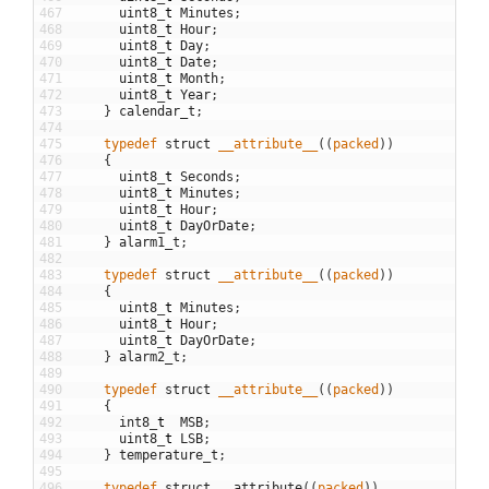
467
uint8
_
t
Minutes
;
468
uint8
_
t
Hour
;
469
uint8
_
t
Day
;
470
uint8
_
t
Date
;
471
uint8
_
t
Month
;
472
uint8
_
t
Year
;
473
}
calendar_t
;
474
475
typedef
struct
__attribute__
(
(
packed
)
)
476
{
477
uint8
_
t
Seconds
;
478
uint8
_
t
Minutes
;
479
uint8
_
t
Hour
;
480
uint8
_
t
DayOrDate
;
481
}
alarm1_t
;
482
483
typedef
struct
__attribute__
(
(
packed
)
)
484
{
485
uint8
_
t
Minutes
;
486
uint8
_
t
Hour
;
487
uint8
_
t
DayOrDate
;
488
}
alarm2_t
;
489
490
typedef
struct
__attribute__
(
(
packed
)
)
491
{
492
int8
_
t
MSB
;
493
uint8
_
t
LSB
;
494
}
temperature_t
;
495
496
typedef
struct
__attribute
(
(
packed
)
)