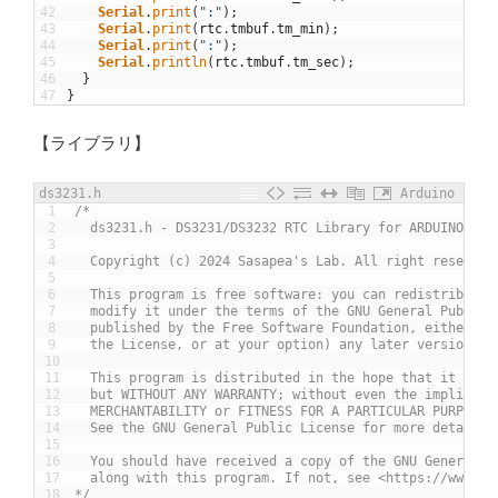
42
Serial
.
print
(
":"
)
;
43
Serial
.
print
(
rtc
.
tmbuf
.
tm_min
)
;
44
Serial
.
print
(
":"
)
;
45
Serial
.
println
(
rtc
.
tmbuf
.
tm_sec
)
;
46
}
47
}
【ライブラリ】
ds3231.h
Arduino
1
/*
2
  ds3231.h - DS3231/DS3232 RTC Library for ARDUINO
3
4
  Copyright (c) 2024 Sasapea's Lab. All right reserved
5
6
  This program is free software: you can redistribute 
7
  modify it under the terms of the GNU General Public 
8
  published by the Free Software Foundation, either ve
9
  the License, or at your option) any later version.
10
11
  This program is distributed in the hope that it will
12
  but WITHOUT ANY WARRANTY; without even the implied w
13
  MERCHANTABILITY or FITNESS FOR A PARTICULAR PURPOSE.
14
  See the GNU General Public License for more details.
15
16
  You should have received a copy of the GNU General P
17
  along with this program. If not, see <https://www.gn
18
*/