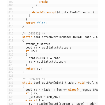
407
break
;
408
}
409
}
410
detachInterrupt
(
digitalPinToInterrupt
(
pin
)
)
;
411
}
412
}
413
return
false
;
414
}
415
416
/* [DS3232] */
417
static
bool
setConversionRate
(
CNVRATE
rate
=
CNVRA
418
{
419
status
_
t
status
;
420
bool
rv
=
getStatus
(
status
)
;
421
if
(
rv
)
422
{
423
status
.
CRATE
=
rate
;
424
rv
=
setStatus
(
status
)
;
425
}
426
return
rv
;
427
}
428
429
/* [DS3232] */
430
static
bool
getSRAM
(
uint8
_
t
addr
,
void
*
buf
,
size
_
431
{
432
bool
rv
=
(
(
addr
+
len
<=
sizeof
(
_regmap
.
SRAM
)
)
433
if
(
!
rv
)
434
_errcode
=
ERR_ARG
;
435
else
if
(
len
)
436
rv
=
read
(
offsetof
(
regmap_t
,
SRAM
)
+
addr
,
buf