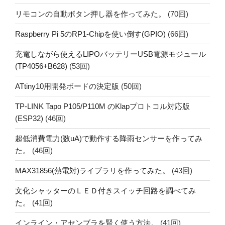
リモコンの自動ボタン押し器を作ってみた。
(70回)
Raspberry Pi 5のRP1-Chipを使い倒す(GPIO)
(66回)
充電しながら使えるLIPOバッテリーUSB電源モジュール
(TP4056+B628)
(53回)
ATtiny10用開発ボードの決定版
(50回)
TP-LINK Tapo P105/P110M のKlapプロトコル対応版
(ESP32)
(46回)
超低消費電力(数uA)で動作する降雨センサーを作ってみ
た。
(46回)
MAX31856(熱電対)ライブラリを作ってみた。
(43回)
文化シャッターのＬＥＤ付きスイッチ回路を調べてみ
た。
(41回)
インライン・アセンブラを賢く使う方法。
(41回)