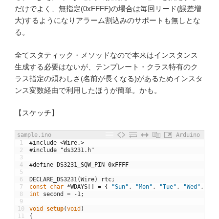
だけでよく、無指定(0xFFFF)の場合は毎回リード(誤差増
大)するようになりアラーム割込みのサポートも無しとな
る。
全てスタティック・メソッドなので本来はインスタンス
生成する必要はないが、テンプレート・クラス特有のク
ラス指定の煩わしさ(名前が長くなる)があるためインスタ
ンス変数経由で利用したほうが簡単。かも。
【スケッチ】
sample.ino
Arduino
1
#include <Wire.>
2
#include "ds3231.h"
3
4
#define DS3231_SQW_PIN 0xFFFF
5
6
DECLARE_DS3231
(
Wire
)
rtc
;
7
const
char
*
WDAYS
[
]
=
{
"Sun"
,
"Mon"
,
"Tue"
,
"Wed"
,
"Th
8
int
second
=
-
1
;
9
10
void
setup
(
void
)
11
{