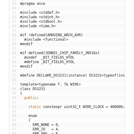
19
#pragma once
20
21
#include <stddef.h>
22
#include <stdint.h>
23
#include <stdbool.h>
24
#include <time.h>
25
26
#if !defined(ARDUINO_ARCH_AVR)
27
#include <functional>
28
#endif
29
30
#if defined(JENNIC_CHIP_FAMILY_JN516x)
31
#undef  _BIT_FIELDS_HTOL
32
#define _BIT_FIELDS_HTOL
33
#endif
34
35
#define DECLARE_DS3231(instance) DS3231<typeof(instanc
36
37
template
<
typename
T
,
T
&
WIRE
>
38
class
DS3231
39
{
40
public
:
41
42
static
constexpr
uint32
_
t
WIRE_CLOCK
=
400000
;
43
44
enum
45
{
46
ERR_NONE
=
0
,
47
ERR_IO
=
4
,
48
ERR_ARG
=
8
,