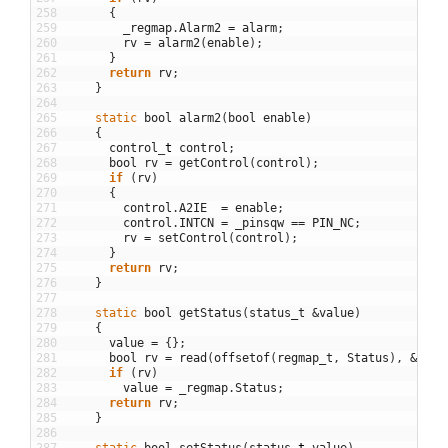
258
{
259
_regmap
.
Alarm2
=
alarm
;
260
rv
=
alarm2
(
enable
)
;
261
}
262
return
rv
;
263
}
264
265
static
bool
alarm2
(
bool
enable
)
266
{
267
control
_
t
control
;
268
bool
rv
=
getControl
(
control
)
;
269
if
(
rv
)
270
{
271
control
.
A2IE
=
enable
;
272
control
.
INTCN
=
_pinsqw
==
PIN_NC
;
273
rv
=
setControl
(
control
)
;
274
}
275
return
rv
;
276
}
277
278
static
bool
getStatus
(
status_t
&
value
)
279
{
280
value
=
{
}
;
281
bool
rv
=
read
(
offsetof
(
regmap_t
,
Status
)
,
&
_reg
282
if
(
rv
)
283
value
=
_regmap
.
Status
;
284
return
rv
;
285
}
286
287
static
bool
setStatus
(
status
_
t
value
)