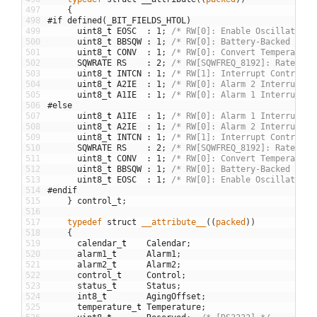
497
{
498
#if defined(_BIT_FIELDS_HTOL)
499
uint8
_
t
EOSC
:
1
;
/* RW[0]: Enable Oscillator *
500
uint8
_
t
BBSQW
:
1
;
/* RW[0]: Battery-Backed Squa
501
uint8
_
t
CONV
:
1
;
/* RW[0]: Convert Temperature
502
SQWRATE
RS
:
2
;
/* RW[SQWFREQ_8192]: Rate Sel
503
uint8
_
t
INTCN
:
1
;
/* RW[1]: Interrupt Control *
504
uint8
_
t
A2IE
:
1
;
/* RW[0]: Alarm 2 Interrupt E
505
uint8
_
t
A1IE
:
1
;
/* RW[0]: Alarm 1 Interrupt E
506
#else
507
uint8
_
t
A1IE
:
1
;
/* RW[0]: Alarm 1 Interrupt E
508
uint8
_
t
A2IE
:
1
;
/* RW[0]: Alarm 2 Interrupt E
509
uint8
_
t
INTCN
:
1
;
/* RW[1]: Interrupt Control *
510
SQWRATE
RS
:
2
;
/* RW[SQWFREQ_8192]: Rate Sel
511
uint8
_
t
CONV
:
1
;
/* RW[0]: Convert Temperature
512
uint8
_
t
BBSQW
:
1
;
/* RW[0]: Battery-Backed Squa
513
uint8
_
t
EOSC
:
1
;
/* RW[0]: Enable Oscillator *
514
#endif
515
}
control_t
;
516
517
typedef
struct
__attribute__
(
(
packed
)
)
518
{
519
calendar
_
t
Calendar
;
520
alarm1
_
t
Alarm1
;
521
alarm2
_
t
Alarm2
;
522
control
_
t
Control
;
523
status
_
t
Status
;
524
int8
_
t
AgingOffset
;
525
temperature
_
t
Temperature
;