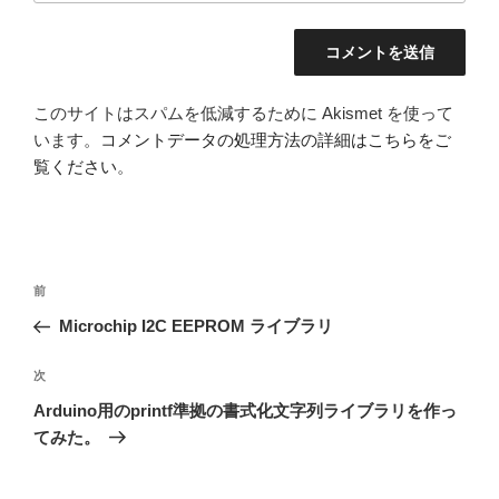
このサイトはスパムを低減するために Akismet を使って
います。
コメントデータの処理方法の詳細はこちらをご
覧ください
。
投
前
前
稿
の
Microchip I2C EEPROM ライブラリ
ナ
投
ビ
稿
次
次
ゲ
の
Arduino用のprintf準拠の書式化文字列ライブラリを作っ
投
ー
てみた。
稿
シ
ョ