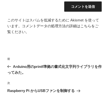
このサイトはスパムを低減するために Akismet を使って
います。
コメントデータの処理方法の詳細はこちらをご
覧ください
。
投
前
前
稿
の
Arduino用のprintf準拠の書式化文字列ライブラリを作
ナ
投
ってみた。
ビ
稿
ゲ
次
次
の
ー
Raspberry Pi からUSBファンを制御する
投
シ
稿
ョ