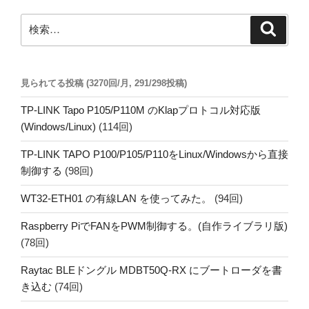
ン
検
検
索
索:
見られてる投稿 (3270回/月, 291/298投稿)
TP-LINK Tapo P105/P110M のKlapプロトコル対応版
(Windows/Linux)
(114回)
TP-LINK TAPO P100/P105/P110をLinux/Windowsから直接
制御する
(98回)
WT32-ETH01 の有線LAN を使ってみた。
(94回)
Raspberry PiでFANをPWM制御する。(自作ライブラリ版)
(78回)
Raytac BLEドングル MDBT50Q-RX にブートローダを書
き込む
(74回)