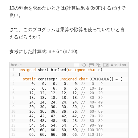
10の剰余を求めたいときは(計算結果 & 0x0F)するだけで
良い。
さて、このプログラムは乗算や除算を使っていないと言
えるだろうか？
参考にした計算式: n + 6 * (n / 10);
bcd.c
Arduino
1
unsigned
short
bin2bcd
(
unsigned
char
n
)
2
{
3
static
constexpr
unsigned
char
DIV10MUL6
[
]
=
{
4
0
,
0
,
0
,
0
,
0
,
//   0-  9
5
6
,
6
,
6
,
6
,
6
,
//  10- 19
6
12
,
12
,
12
,
12
,
12
,
//  20- 29
7
18
,
18
,
18
,
18
,
18
,
//  30- 39
8
24
,
24
,
24
,
24
,
24
,
//  40- 49
9
30
,
30
,
30
,
30
,
30
,
//  50- 59
10
36
,
36
,
36
,
36
,
36
,
//  60- 69
11
42
,
42
,
42
,
42
,
42
,
//  70- 79
12
48
,
48
,
48
,
48
,
48
,
//  80- 89
13
54
,
54
,
54
,
54
,
54
,
//  90- 99
14
60
,
60
,
60
,
60
,
60
,
// 100-109
15
66
,
66
,
66
,
66
,
66
,
// 110-119