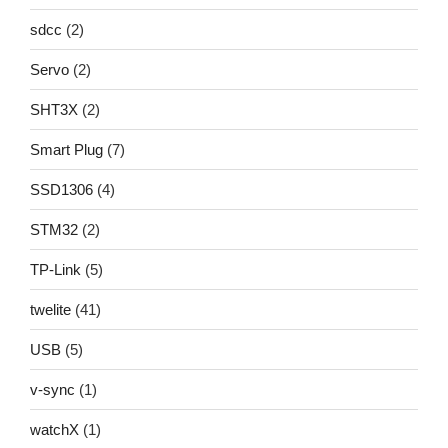
sdcc
(2)
Servo
(2)
SHT3X
(2)
Smart Plug
(7)
SSD1306
(4)
STM32
(2)
TP-Link
(5)
twelite
(41)
USB
(5)
v-sync
(1)
watchX
(1)