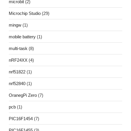
microbit
(2)
Microchip Studio
(29)
mingw
(1)
mobile battery
(1)
multi-task
(8)
nRF24XX
(4)
nrf51822
(1)
nrf52840
(1)
OranegPi Zero
(7)
pcb
(1)
PIC16F1454
(7)
PIC16F1455
(3)