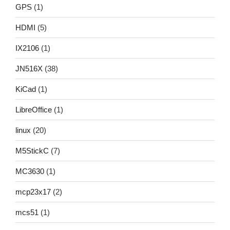
GPS
(1)
HDMI
(5)
IX2106
(1)
JN516X
(38)
KiCad
(1)
LibreOffice
(1)
linux
(20)
M5StickC
(7)
MC3630
(1)
mcp23x17
(2)
mcs51
(1)