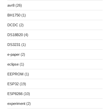
avr8
(26)
BH1750
(1)
DCDC
(2)
DS18B20
(4)
DS3231
(1)
e-paper
(2)
eclipse
(1)
EEPROM
(1)
ESP32
(19)
ESP8266
(10)
experiment
(2)