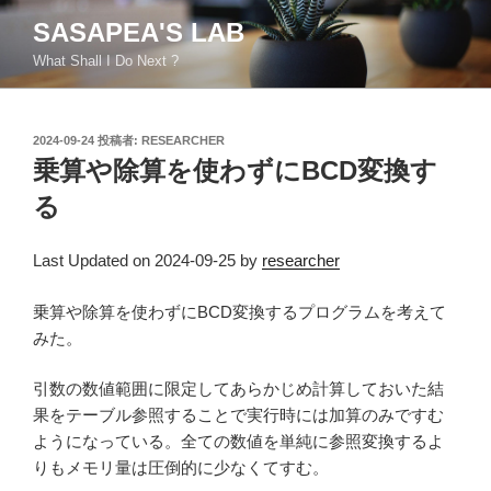
コ
SASAPEA'S LAB
ン
What Shall I Do Next ?
テ
ン
ツ
投
2024-09-24
投稿者:
RESEARCHER
へ
稿
乗算や除算を使わずにBCD変換す
ス
日:
キ
る
ッ
プ
Last Updated on 2024-09-25 by
researcher
乗算や除算を使わずにBCD変換するプログラムを考えて
みた。
引数の数値範囲に限定してあらかじめ計算しておいた結
果をテーブル参照することで実行時には加算のみですむ
ようになっている。全ての数値を単純に参照変換するよ
りもメモリ量は圧倒的に少なくてすむ。