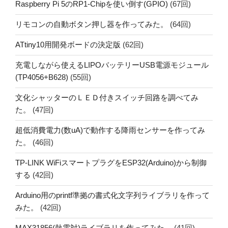
Raspberry Pi 5のRP1-Chipを使い倒す(GPIO)
(67回)
リモコンの自動ボタン押し器を作ってみた。
(64回)
ATtiny10用開発ボードの決定版
(62回)
充電しながら使えるLIPOバッテリーUSB電源モジュール
(TP4056+B628)
(55回)
文化シャッターのＬＥＤ付きスイッチ回路を調べてみ
た。
(47回)
超低消費電力(数uA)で動作する降雨センサーを作ってみ
た。
(46回)
TP-LINK WiFiスマートプラグをESP32(Arduino)から制御
する
(42回)
Arduino用のprintf準拠の書式化文字列ライブラリを作って
みた。
(42回)
MAX31856(熱電対)ライブラリを作ってみた。
(41回)