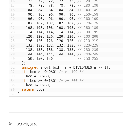
16
72
,
72
,
72
,
72
,
72
,
// 120-129
17
78
,
78
,
78
,
78
,
78
,
// 130-139
18
84
,
84
,
84
,
84
,
84
,
// 140-149
19
90
,
90
,
90
,
90
,
90
,
// 150-159
20
96
,
96
,
96
,
96
,
96
,
// 160-169
21
102
,
102
,
102
,
102
,
102
,
// 170-179
22
108
,
108
,
108
,
108
,
108
,
// 180-189
23
114
,
114
,
114
,
114
,
114
,
// 190-199
24
120
,
120
,
120
,
120
,
120
,
// 200-209
25
126
,
126
,
126
,
126
,
126
,
// 210-219
26
132
,
132
,
132
,
132
,
132
,
// 220-229
27
138
,
138
,
138
,
138
,
138
,
// 230-239
28
144
,
144
,
144
,
144
,
144
,
// 240-249
29
150
,
150
,
150
// 250-255
30
}
;
31
unsigned
short
bcd
=
n
+
DIV10MUL6
[
n
>>
1
]
;
32
if
(
bcd
>=
0x0A0
)
/* >= 100 */
33
bcd
+=
0x60
;
34
if
(
bcd
>=
0x1A0
)
/* >= 200 */
35
bcd
+=
0x60
;
36
return
bcd
;
37
}
カ
アルゴリズム
テ