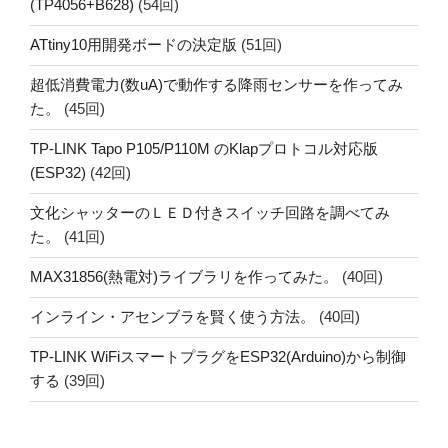
(TP4056+B628)
(54回)
ATtiny10用開発ボードの決定版
(51回)
超低消費電力(数uA)で動作する降雨センサーを作ってみ
た。
(45回)
TP-LINK Tapo P105/P110M のKlapプロトコル対応版
(ESP32)
(42回)
文化シャッターのＬＥＤ付きスイッチ回路を調べてみ
た。
(41回)
MAX31856(熱電対)ライブラリを作ってみた。
(40回)
インライン・アセンブラを賢く使う方法。
(40回)
TP-LINK WiFiスマートプラグをESP32(Arduino)から制御
する
(39回)