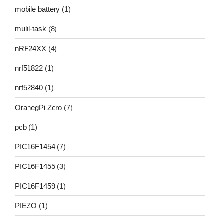
mobile battery
(1)
multi-task
(8)
nRF24XX
(4)
nrf51822
(1)
nrf52840
(1)
OranegPi Zero
(7)
pcb
(1)
PIC16F1454
(7)
PIC16F1455
(3)
PIC16F1459
(1)
PIEZO
(1)