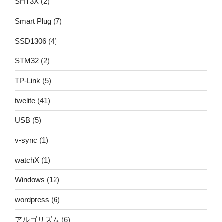
SHT3X
(2)
Smart Plug
(7)
SSD1306
(4)
STM32
(2)
TP-Link
(5)
twelite
(41)
USB
(5)
v-sync
(1)
watchX
(1)
Windows
(12)
wordpress
(6)
アルゴリズム
(6)