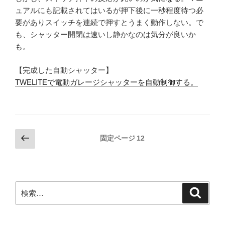
ュアルにも記載されてはいるが押下後に一秒程度待つ必
要がありスイッチを連続で押すとうまく動作しない。で
も、シャッター開閉は速いし静かなのは気分が良いか
も。
【完成した自動シャッター】
TWELITEで電動ガレージシャッターを自動制御する。
投
前
固定ページ
12
の
稿
ペ
の
ー
ペ
ジ
検
検
ー
索
索:
ジ
送