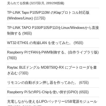
見られてる投稿 (3237回/月, 289/298投稿)
り
TP-LINK Tapo P105/P110M のKlapプロトコル対応版
(Windows/Linux)
(117回)
TP-LINK TAPO P100/P105/P110をLinux/Windowsから直接
制御する
(98回)
WT32-ETH01 の有線LAN を使ってみた。
(95回)
Raspberry PiでFANをPWM制御する。(自作ライブラリ版)
(78回)
Raytac BLEドングル MDBT50Q-RX にブートローダを書
き込む
(73回)
リモコンの自動ボタン押し器を作ってみた。
(67回)
Raspberry Pi 5のRP1-Chipを使い倒す(GPIO)
(65回)
充電しながら使えるLIPOバッテリーUSB電源モジュール