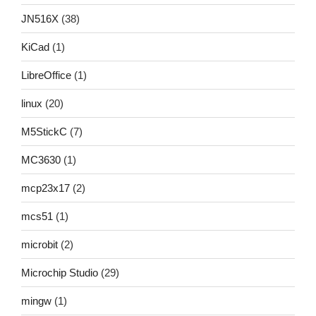
JN516X
(38)
KiCad
(1)
LibreOffice
(1)
linux
(20)
M5StickC
(7)
MC3630
(1)
mcp23x17
(2)
mcs51
(1)
microbit
(2)
Microchip Studio
(29)
mingw
(1)