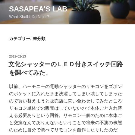
コ
SASAPEA'S LAB
ン
What Shall I Do Next ?
テ
ン
ツ
カテゴリー:
未分類
へ
ス
キ
投
2019-02-13
ッ
稿
文化シャッターのＬＥＤ付きスイッチ回路
日:
プ
を調べてみた。
以前、ハーモニーの電動シャッターのリモコンをズボン
のポケットに入れたまま洗濯してしまい壊してしまった
ので買い替えようと販売店に問い合わせしてみたところ
リモコン単体での販売はしていないので本体ごと入れ替
える必要ありという回答。リモコン一個のために本体ご
と交換なんてありえないということで将来の不測の事態
のために自分で調べてリモコンを自作したりしたのだ