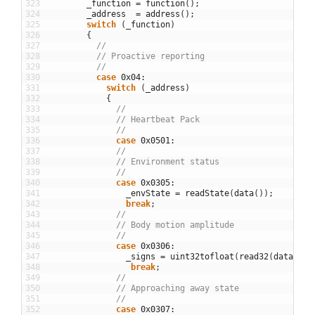
323
_function
=
function
(
)
;
324
_address
=
address
(
)
;
325
switch
(
_function
)
326
{
327
//
328
// Proactive reporting
329
//
330
case
0x04
:
331
switch
(
_address
)
332
{
333
//
334
// Heartbeat Pack
335
//
336
case
0x0501
:
337
//
338
// Environment status
339
//
340
case
0x0305
:
341
_envState
=
readState
(
data
(
)
)
;
342
break
;
343
//
344
// Body motion amplitude
345
//
346
case
0x0306
:
347
_signs
=
uint32tofloat
(
read32
(
data
(
)
)
)
348
break
;
349
//
350
// Approaching away state 
351
//
352
case
0x0307
: