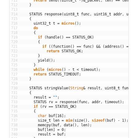
711
return
send
(
(
uint8_t
*
)
&
_packet
,
len
)
==
len
;
712
}
713
714
STATUS
response
(
uint8
_
t
func
,
uint16
_
t
addr
,
uint3
715
{
716
uint32
_
t
t
=
micros
(
)
;
717
do
718
{
719
if
(
handle
(
)
==
STATUS_OK
)
720
{
721
if
(
(
function
(
)
==
func
)
&&
(
address
(
)
==
ad
722
return
STATUS_OK
;
723
}
724
yield
(
)
;
725
}
726
while
(
micros
(
)
-
t
<
timeout
)
;
727
return
STATUS_TIMEOUT
;
728
}
729
730
STATUS
stringValue
(
String
&
result
,
uint8
_
t
func
,
u
731
{
732
result
=
""
;
733
STATUS
rv
=
response
(
func
,
addr
,
timeout
)
;
734
if
(
rv
==
STATUS_OK
)
735
{
736
char
buf
[
16
]
;
737
size
_
t
len
=
min
(
size
(
)
,
sizeof
(
buf
)
-
1
)
;
738
memcpy
(
buf
,
data
(
)
,
len
)
;
739
buf
[
len
]
=
0
;
740
result
=
buf
;