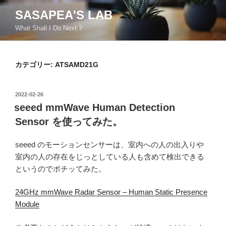
コ
SASAPEA'S LAB
ン
What Shall I Do Next ?
テ
ン
ツ
カテゴリー:
ATSAMD21G
へ
ス
キ
投
2022-02-26
ッ
稿
seeed mmWave Human Detection
日:
プ
Sensor を使ってみた。
seeed のモーションセンサーは、室内への人の出入りや
室内の人の存在をじっとしている人も含めて検出できる
というのでポチッてみた。
24GHz mmWave Radar Sensor – Human Static Presence
Module