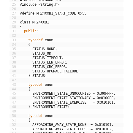
24
#include <stdbool.h>
25
#include <string.h>
26
27
#define MR24XXB1_START_CODE 0x55
28
29
class
MR24XXB1
30
{
31
public
:
32
33
typedef
enum
34
{
35
STATUS_NONE
,
36
STATUS_OK
,
37
STATUS_TIMEOUT
,
38
STATUS_LEN_ERROR
,
39
STATUS_CRC_ERROR
,
40
STATUS_UPGRADE_FAILURE
,
41
}
STATUS
;
42
43
typedef
enum
44
{
45
ENVIRONMENT_STATE_UNOCCUPIED
=
0x00FFFF
,
46
ENVIRONMENT_STATE_STATIONARY
=
0x0100FF
,
47
ENVIRONMENT_STATE_EXERCISE
=
0x010101
,
48
}
ENVIRONMENT_STATE
;
49
50
typedef
enum
51
{
52
APPOACHING_AWAY_STATE_NONE
=
0x010101
,
53
APPOACHING_AWAY_STATE_CLOSE
=
0x010102
,