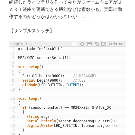
網羅したライブラリを作ってみたがファームウェアがＵ
ＡＲＴ経由で更新できる機能などは素敵かも。実際に動
作するのかどうかはわからないが．．．
【サンプルスケッチ】
sample.ino
Arduino
1
#include "mr24xxb1.h"
2
3
MR24XXB1
sensor
(
Serial1
)
;
4
5
void
setup
(
)
6
{
7
Serial1
.
begin
(
9600
)
;
// MR24XXB1
8
Serial
.
begin
(
9600
)
;
// USB
9
pinMode
(
LED_BUILTIN
,
OUTPUT
)
;
10
}
11
12
void
loop
(
)
13
{
14
if
(
sensor
.
handle
(
)
==
MR24XXB1
::
STATUS_OK
)
15
{
16
String
msg
;
17
Serial
.
println
(
sensor
.
decode
(
msg
)
.
c_str
(
)
)
;
18
digitalWrite
(
LED_BUILTIN
,
!
sensor
.
signs
(
)
)
;
19
}
20
}