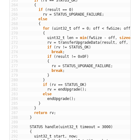
263
if
(
rv
==
STATUS_OK
)
264
{
265
if
(
result
==
0
)
266
rv
=
STATUS_UPGRADE_FAILURE
;
267
else
268
{
269
for
(
uint32
_
t
off
=
0
;
off
<
fwSize
;
off
+=
270
{
271
uint32
_
t
len
=
min
(
fwSize
-
off
,
sizeof
(
_p
272
rv
=
transferUpgradeData
(
result
,
off
,
fwIm
273
if
(
rv
!=
STATUS_OK
)
274
break
;
275
if
(
result
!=
0x0F
)
276
{
277
rv
=
STATUS_UPGRADE_FAILURE
;
278
break
;
279
}
280
}
281
if
(
rv
==
STATUS_OK
)
282
rv
=
endUpgrade
(
)
;
283
else
284
endUpgrade
(
)
;
285
}
286
}
287
return
rv
;
288
}
289
290
STATUS
handle
(
uint32
_
t
timeout
=
3000
)
291
{
292
uint32
_
t
start
,
now
;