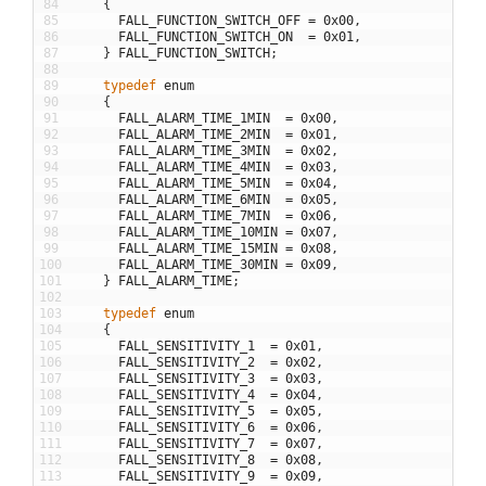
84
{
85
FALL_FUNCTION_SWITCH_OFF
=
0x00
,
86
FALL_FUNCTION_SWITCH_ON
=
0x01
,
87
}
FALL_FUNCTION_SWITCH
;
88
89
typedef
enum
90
{
91
FALL_ALARM_TIME_1MIN
=
0x00
,
92
FALL_ALARM_TIME_2MIN
=
0x01
,
93
FALL_ALARM_TIME_3MIN
=
0x02
,
94
FALL_ALARM_TIME_4MIN
=
0x03
,
95
FALL_ALARM_TIME_5MIN
=
0x04
,
96
FALL_ALARM_TIME_6MIN
=
0x05
,
97
FALL_ALARM_TIME_7MIN
=
0x06
,
98
FALL_ALARM_TIME_10MIN
=
0x07
,
99
FALL_ALARM_TIME_15MIN
=
0x08
,
100
FALL_ALARM_TIME_30MIN
=
0x09
,
101
}
FALL_ALARM_TIME
;
102
103
typedef
enum
104
{
105
FALL_SENSITIVITY_1
=
0x01
,
106
FALL_SENSITIVITY_2
=
0x02
,
107
FALL_SENSITIVITY_3
=
0x03
,
108
FALL_SENSITIVITY_4
=
0x04
,
109
FALL_SENSITIVITY_5
=
0x05
,
110
FALL_SENSITIVITY_6
=
0x06
,
111
FALL_SENSITIVITY_7
=
0x07
,
112
FALL_SENSITIVITY_8
=
0x08
,
113
FALL_SENSITIVITY_9
=
0x09
,