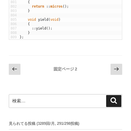
801
{
802
return
::
micros
(
)
;
803
}
804
805
void
yield
(
void
)
806
{
807
::
yield
(
)
;
808
}
809
}
;
投
前
次
固定ページ
2
の
の
稿
ペ
ペ
の
ー
ー
ペ
ジ
ジ
検
検
ー
索
索:
ジ
送
見られてる投稿 (3289回/月, 291/298投稿)
り