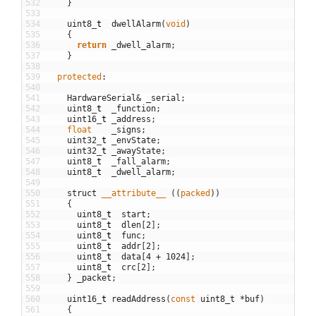
532
}
533
534
uint8
_
t
dwellAlarm
(
void
)
535
{
536
return
_dwell_alarm
;
537
}
538
539
protected
:
540
541
HardwareSerial
&
_serial
;
542
uint8
_
t
_function
;
543
uint16
_
t
_address
;
544
float
_signs
;
545
uint32
_
t
_envState
;
546
uint32
_
t
_awayState
;
547
uint8
_
t
_fall_alarm
;
548
uint8
_
t
_dwell_alarm
;
549
550
struct
__attribute__
(
(
packed
)
)
551
{
552
uint8
_
t
start
;
553
uint8
_
t
dlen
[
2
]
;
554
uint8
_
t
func
;
555
uint8
_
t
addr
[
2
]
;
556
uint8
_
t
data
[
4
+
1024
]
;
557
uint8
_
t
crc
[
2
]
;
558
}
_packet
;
559
560
uint16
_
t
readAddress
(
const
uint8_t
*
buf
)
561
{