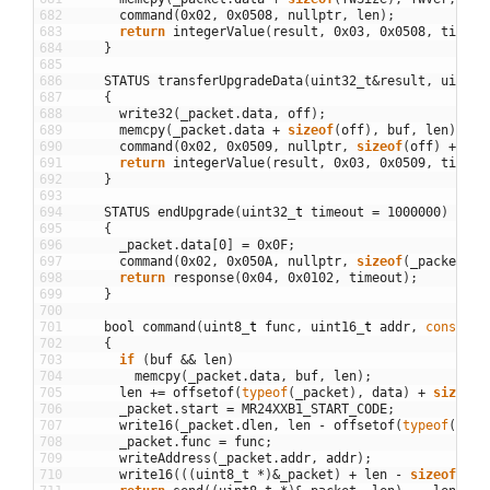
682
command
(
0x02
,
0x0508
,
nullptr
,
len
)
;
683
return
integerValue
(
result
,
0x03
,
0x0508
,
timeou
684
}
685
686
STATUS
transferUpgradeData
(
uint32_t
&
result
,
uint32
687
{
688
write32
(
_packet
.
data
,
off
)
;
689
memcpy
(
_packet
.
data
+
sizeof
(
off
)
,
buf
,
len
)
;
690
command
(
0x02
,
0x0509
,
nullptr
,
sizeof
(
off
)
+
len
691
return
integerValue
(
result
,
0x03
,
0x0509
,
timeou
692
}
693
694
STATUS
endUpgrade
(
uint32
_
t
timeout
=
1000000
)
695
{
696
_packet
.
data
[
0
]
=
0x0F
;
697
command
(
0x02
,
0x050A
,
nullptr
,
sizeof
(
_packet
.
da
698
return
response
(
0x04
,
0x0102
,
timeout
)
;
699
}
700
701
bool
command
(
uint8
_
t
func
,
uint16
_
t
addr
,
const
ui
702
{
703
if
(
buf
&&
len
)
704
memcpy
(
_packet
.
data
,
buf
,
len
)
;
705
len
+=
offsetof
(
typeof
(
_packet
)
,
data
)
+
sizeof
(
706
_packet
.
start
=
MR24XXB1_START_CODE
;
707
write16
(
_packet
.
dlen
,
len
-
offsetof
(
typeof
(
_pac
708
_packet
.
func
=
func
;
709
writeAddress
(
_packet
.
addr
,
addr
)
;
710
write16
(
(
(
uint8_t
*
)
&
_packet
)
+
len
-
sizeof
(
_pa