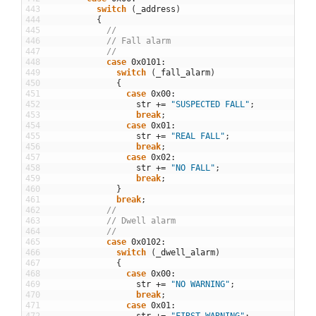
443
switch
(
_address
)
444
{
445
//
446
// Fall alarm
447
//
448
case
0x0101
:
449
switch
(
_fall_alarm
)
450
{
451
case
0x00
:
452
str
+=
"SUSPECTED FALL"
;
453
break
;
454
case
0x01
:
455
str
+=
"REAL FALL"
;
456
break
;
457
case
0x02
:
458
str
+=
"NO FALL"
;
459
break
;
460
}
461
break
;
462
//
463
// Dwell alarm
464
//
465
case
0x0102
:
466
switch
(
_dwell_alarm
)
467
{
468
case
0x00
:
469
str
+=
"NO WARNING"
;
470
break
;
471
case
0x01
: