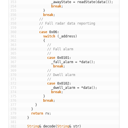
353
_awayState
=
readState
(
data
(
)
)
;
354
break
;
355
}
356
break
;
357
//
358
// Fall radar data reporting 
359
//
360
case
0x06
:
361
switch
(
_address
)
362
{
363
//
364
// Fall alarm
365
//
366
case
0x0101
:
367
_fall_alarm
=
*
data
(
)
;
368
break
;
369
//
370
// Dwell alarm
371
//
372
case
0x0102
:
373
_dwell_alarm
=
*
data
(
)
;
374
break
;
375
}
376
break
;
377
}
378
}
379
return
rv
;
380
}
381
382
String
&
decode
(
String
&
str
)