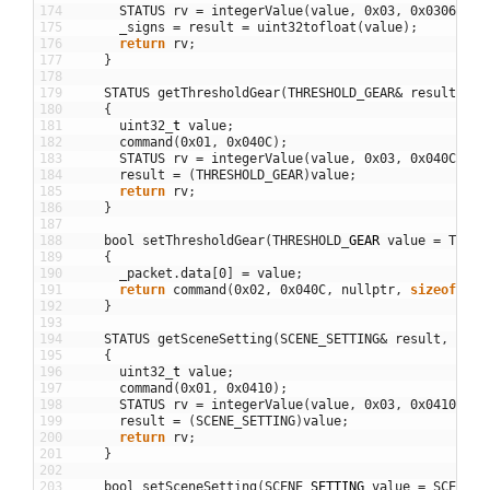
174
STATUS
rv
=
integerValue
(
value
,
0x03
,
0x0306
,
ti
175
_signs
=
result
=
uint32tofloat
(
value
)
;
176
return
rv
;
177
}
178
179
STATUS
getThresholdGear
(
THRESHOLD_GEAR
&
result
,
ui
180
{
181
uint32
_
t
value
;
182
command
(
0x01
,
0x040C
)
;
183
STATUS
rv
=
integerValue
(
value
,
0x03
,
0x040C
,
ti
184
result
=
(
THRESHOLD_GEAR
)
value
;
185
return
rv
;
186
}
187
188
bool
setThresholdGear
(
THRESHOLD
_
GEAR
value
=
THRES
189
{
190
_packet
.
data
[
0
]
=
value
;
191
return
command
(
0x02
,
0x040C
,
nullptr
,
sizeof
(
_pa
192
}
193
194
STATUS
getSceneSetting
(
SCENE_SETTING
&
result
,
uint
195
{
196
uint32
_
t
value
;
197
command
(
0x01
,
0x0410
)
;
198
STATUS
rv
=
integerValue
(
value
,
0x03
,
0x0410
,
ti
199
result
=
(
SCENE_SETTING
)
value
;
200
return
rv
;
201
}
202
203
bool
setSceneSetting
(
SCENE
_
SETTING
value
=
SCENE_S