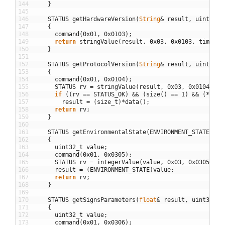
144
}
145
146
STATUS
getHardwareVersion
(
String
&
result
,
uint32
_
t
147
{
148
command
(
0x01
,
0x0103
)
;
149
return
stringValue
(
result
,
0x03
,
0x0103
,
timeout
150
}
151
152
STATUS
getProtocolVersion
(
String
&
result
,
uint32
_
t
153
{
154
command
(
0x01
,
0x0104
)
;
155
STATUS
rv
=
stringValue
(
result
,
0x03
,
0x0104
,
ti
156
if
(
(
rv
==
STATUS_OK
)
&&
(
size
(
)
==
1
)
&&
(
*
data
157
result
=
(
size_t
)
*
data
(
)
;
158
return
rv
;
159
}
160
161
STATUS
getEnvironmentalState
(
ENVIRONMENT_STATE
&
re
162
{
163
uint32
_
t
value
;
164
command
(
0x01
,
0x0305
)
;
165
STATUS
rv
=
integerValue
(
value
,
0x03
,
0x0305
,
ti
166
result
=
(
ENVIRONMENT_STATE
)
value
;
167
return
rv
;
168
}
169
170
STATUS
getSignsParameters
(
float
&
result
,
uint32
_
t
171
{
172
uint32
_
t
value
;
173
command
(
0x01
,
0x0306
)
;