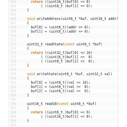
562
return
(
(
uint16_t
)
buf
[
0
]
<<
8
)
563
|
(
(
uint8
_
t
)
buf
[
1
]
<<
0
)
;
564
}
565
566
void
writeAddress
(
uint8_t
*
buf
,
uint16
_
t
addr
)
567
{
568
buf
[
0
]
=
(
uint8_t
)
(
addr
>>
8
)
;
569
buf
[
1
]
=
(
uint8_t
)
(
addr
>>
0
)
;
570
}
571
572
uint32
_
t
readState
(
const
uint8_t
*
buf
)
573
{
574
return
(
(
uint32_t
)
buf
[
0
]
<<
16
)
575
|
(
(
uint16_t
)
buf
[
1
]
<<
8
)
576
|
(
(
uint8
_
t
)
buf
[
2
]
<<
0
)
;
577
}
578
579
void
writeState
(
uint8_t
*
buf
,
uint32
_
t
val
)
580
{
581
buf
[
0
]
=
(
uint8_t
)
(
val
>>
16
)
;
582
buf
[
1
]
=
(
uint8_t
)
(
val
>>
8
)
;
583
buf
[
2
]
=
(
uint8_t
)
(
val
>>
0
)
;
584
}
585
586
uint16
_
t
read16
(
const
uint8_t
*
buf
)
587
{
588
return
(
(
uint8
_
t
)
buf
[
0
]
<<
0
)
589
|
(
(
uint16_t
)
buf
[
1
]
<<
8
)
;
590
}
591