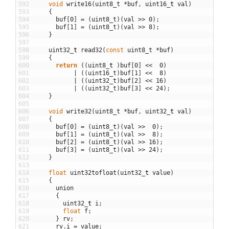
592
void
write16
(
uint8_t
*
buf
,
uint16
_
t
val
)
593
{
594
buf
[
0
]
=
(
uint8_t
)
(
val
>>
0
)
;
595
buf
[
1
]
=
(
uint8_t
)
(
val
>>
8
)
;
596
}
597
598
uint32
_
t
read32
(
const
uint8_t
*
buf
)
599
{
600
return
(
(
uint8
_
t
)
buf
[
0
]
<<
0
)
601
|
(
(
uint16_t
)
buf
[
1
]
<<
8
)
602
|
(
(
uint32_t
)
buf
[
2
]
<<
16
)
603
|
(
(
uint32_t
)
buf
[
3
]
<<
24
)
;
604
}
605
606
void
write32
(
uint8_t
*
buf
,
uint32
_
t
val
)
607
{
608
buf
[
0
]
=
(
uint8_t
)
(
val
>>
0
)
;
609
buf
[
1
]
=
(
uint8_t
)
(
val
>>
8
)
;
610
buf
[
2
]
=
(
uint8_t
)
(
val
>>
16
)
;
611
buf
[
3
]
=
(
uint8_t
)
(
val
>>
24
)
;
612
}
613
614
float
uint32tofloat
(
uint32
_
t
value
)
615
{
616
union
617
{
618
uint32
_
t
i
;
619
float
f
;
620
}
rv
;
621
rv
.
i
=
value
;