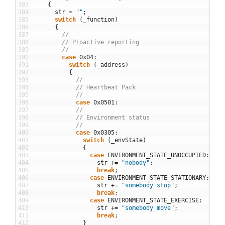
383
{
384
str
=
""
;
385
switch
(
_function
)
386
{
387
//
388
// Proactive reporting
389
//
390
case
0x04
:
391
switch
(
_address
)
392
{
393
//
394
// Heartbeat Pack
395
//
396
case
0x0501
:
397
//
398
// Environment status
399
//
400
case
0x0305
:
401
switch
(
_envState
)
402
{
403
case
ENVIRONMENT_STATE_UNOCCUPIED
:
404
str
+=
"nobody"
;
405
break
;
406
case
ENVIRONMENT_STATE_STATIONARY
:
407
str
+=
"somebody stop"
;
408
break
;
409
case
ENVIRONMENT_STATE_EXERCISE
:
410
str
+=
"somebody move"
;
411
break
;
412
}