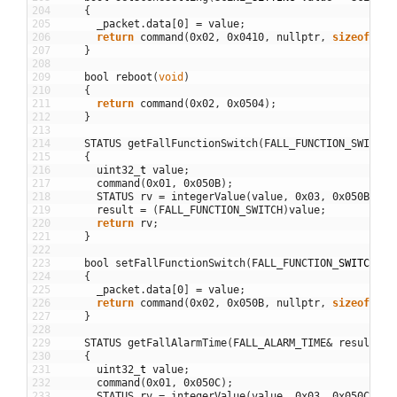
204
{
205
_packet
.
data
[
0
]
=
value
;
206
return
command
(
0x02
,
0x0410
,
nullptr
,
sizeof
(
_pa
207
}
208
209
bool
reboot
(
void
)
210
{
211
return
command
(
0x02
,
0x0504
)
;
212
}
213
214
STATUS
getFallFunctionSwitch
(
FALL_FUNCTION_SWITCH
&
215
{
216
uint32
_
t
value
;
217
command
(
0x01
,
0x050B
)
;
218
STATUS
rv
=
integerValue
(
value
,
0x03
,
0x050B
,
ti
219
result
=
(
FALL_FUNCTION_SWITCH
)
value
;
220
return
rv
;
221
}
222
223
bool
setFallFunctionSwitch
(
FALL_FUNCTION
_
SWITCH
va
224
{
225
_packet
.
data
[
0
]
=
value
;
226
return
command
(
0x02
,
0x050B
,
nullptr
,
sizeof
(
_pa
227
}
228
229
STATUS
getFallAlarmTime
(
FALL_ALARM_TIME
&
result
,
u
230
{
231
uint32
_
t
value
;
232
command
(
0x01
,
0x050C
)
;
233
STATUS
rv
=
integerValue
(
value
,
0x03
,
0x050C
,
ti