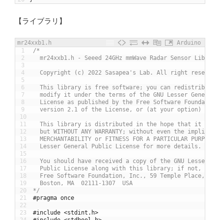
【ライブラリ】
mr24xxb1.h
Arduino
1
/*
2
  mr24xxb1.h - Seeed 24GHz mmWave Radar Sensor Library
3
4
  Copyright (c) 2022 Sasapea's Lab. All right reserved
5
6
  This library is free software; you can redistribute 
7
  modify it under the terms of the GNU Lesser General 
8
  License as published by the Free Software Foundation
9
  version 2.1 of the License, or (at your option) any 
10
11
  This library is distributed in the hope that it will
12
  but WITHOUT ANY WARRANTY; without even the implied w
13
  MERCHANTABILITY or FITNESS FOR A PARTICULAR PURPOSE.
14
  Lesser General Public License for more details.
15
16
  You should have received a copy of the GNU Lesser Ge
17
  Public License along with this library; if not, writ
18
  Free Software Foundation, Inc., 59 Temple Place, Sui
19
  Boston, MA  02111-1307  USA
20
*/
21
#pragma once
22
23
#include <stdint.h>