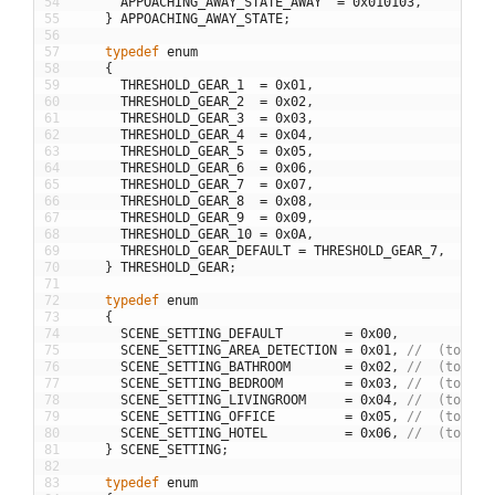
54
APPOACHING_AWAY_STATE_AWAY
=
0x010103
,
55
}
APPOACHING_AWAY_STATE
;
56
57
typedef
enum
58
{
59
THRESHOLD_GEAR_1
=
0x01
,
60
THRESHOLD_GEAR_2
=
0x02
,
61
THRESHOLD_GEAR_3
=
0x03
,
62
THRESHOLD_GEAR_4
=
0x04
,
63
THRESHOLD_GEAR_5
=
0x05
,
64
THRESHOLD_GEAR_6
=
0x06
,
65
THRESHOLD_GEAR_7
=
0x07
,
66
THRESHOLD_GEAR_8
=
0x08
,
67
THRESHOLD_GEAR_9
=
0x09
,
68
THRESHOLD_GEAR_10
=
0x0A
,
69
THRESHOLD_GEAR_DEFAULT
=
THRESHOLD_GEAR_7
,
70
}
THRESHOLD_GEAR
;
71
72
typedef
enum
73
{
74
SCENE_SETTING_DEFAULT
=
0x00
,
75
SCENE_SETTING_AREA_DETECTION
=
0x01
,
//  (top lo
76
SCENE_SETTING_BATHROOM
=
0x02
,
//  (top mo
77
SCENE_SETTING_BEDROOM
=
0x03
,
//  (top lo
78
SCENE_SETTING_LIVINGROOM
=
0x04
,
//  (top mo
79
SCENE_SETTING_OFFICE
=
0x05
,
//  (top lo
80
SCENE_SETTING_HOTEL
=
0x06
,
//  (top lo
81
}
SCENE_SETTING
;
82
83
typedef
enum