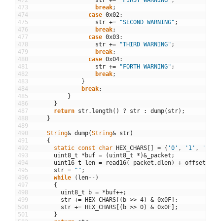
472
str
+=
"FIRST WARNING"
;
473
break
;
474
case
0x02
:
475
str
+=
"SECOND WARNING"
;
476
break
;
477
case
0x03
:
478
str
+=
"THIRD WARNING"
;
479
break
;
480
case
0x04
:
481
str
+=
"FORTH WARNING"
;
482
break
;
483
}
484
break
;
485
}
486
}
487
return
str
.
length
(
)
?
str
:
dump
(
str
)
;
488
}
489
490
String
&
dump
(
String
&
str
)
491
{
492
static
const
char
HEX_CHARS
[
]
=
{
'0'
,
'1'
,
'2'
,
493
uint8_t
*
buf
=
(
uint8_t
*
)
&
_packet
;
494
uint16
_
t
len
=
read16
(
_packet
.
dlen
)
+
offsetof
(
t
495
str
=
""
;
496
while
(
len
--
)
497
{
498
uint8
_
t
b
=
*
buf
++
;
499
str
+=
HEX_CHARS
[
(
b
>>
4
)
&
0x0F
]
;
500
str
+=
HEX_CHARS
[
(
b
>>
0
)
&
0x0F
]
;
501
}