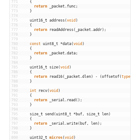
771
{
772
return
_packet
.
func
;
773
}
774
775
uint16
_
t
address
(
void
)
776
{
777
return
readAddress
(
_packet
.
addr
)
;
778
}
779
780
const
uint8_t
*
data
(
void
)
781
{
782
return
_packet
.
data
;
783
}
784
785
uint16
_
t
size
(
void
)
786
{
787
return
read16
(
_packet
.
dlen
)
-
(
offsetof
(
typeof
(
_
788
}
789
790
int
recv
(
void
)
791
{
792
return
_serial
.
read
(
)
;
793
}
794
795
size
_
t
send
(
uint8_t
*
buf
,
size
_
t
len
)
796
{
797
return
_serial
.
write
(
buf
,
len
)
;
798
}
799
800
uint32
_
t
micros
(
void
)