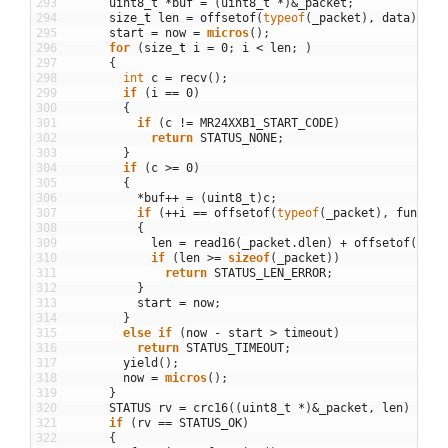
293
uint8_t
*
buf
=
(
uint8_t
*
)
&
_packet
;
294
size
_
t
len
=
offsetof
(
typeof
(
_packet
)
,
data
)
;
295
start
=
now
=
micros
(
)
;
296
for
(
size
_
t
i
=
0
;
i
<
len
;
)
297
{
298
int
c
=
recv
(
)
;
299
if
(
i
==
0
)
300
{
301
if
(
c
!=
MR24XXB1_START_CODE
)
302
return
STATUS_NONE
;
303
}
304
if
(
c
>=
0
)
305
{
306
*
buf
++
=
(
uint8_t
)
c
;
307
if
(
++
i
==
offsetof
(
typeof
(
_packet
)
,
func
)
)
308
{
309
len
=
read16
(
_packet
.
dlen
)
+
offsetof
(
type
310
if
(
len
>=
sizeof
(
_packet
)
)
311
return
STATUS_LEN_ERROR
;
312
}
313
start
=
now
;
314
}
315
else
if
(
now
-
start
>
timeout
)
316
return
STATUS_TIMEOUT
;
317
yield
(
)
;
318
now
=
micros
(
)
;
319
}
320
STATUS
rv
=
crc16
(
(
uint8_t
*
)
&
_packet
,
len
)
?
ST
321
if
(
rv
==
STATUS_OK
)
322
{