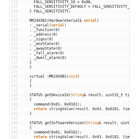
114
FALL_SENSITIVITY_10
=
0x0A
,
115
FALL_SENSITIVITY_DEFAULT
=
FALL_SENSITIVITY_4
,
116
}
FALL_SENSITIVITY
;
117
118
MR24XXB1
(
HardwareSerial
&
serial
)
119
:
_serial
(
serial
)
120
,
_function
(
0
)
121
,
_address
(
0
)
122
,
_signs
(
0
)
123
,
_envState
(
0
)
124
,
_awayState
(
0
)
125
,
_fall_alarm
(
0
)
126
,
_dwell_alarm
(
0
)
127
{
128
}
129
130
virtual
~
MR24XXB1
(
void
)
131
{
132
}
133
134
STATUS
getDeviceId
(
String
&
result
,
uint32
_
t
timeou
135
{
136
command
(
0x01
,
0x0101
)
;
137
return
stringValue
(
result
,
0x03
,
0x0101
,
timeout
138
}
139
140
STATUS
getSoftwareVersion
(
String
&
result
,
uint32
_
t
141
{
142
command
(
0x01
,
0x0102
)
;
143
return
stringValue
(
result
,
0x03
,
0x0102
,
timeout