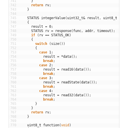
741
}
742
return
rv
;
743
}
744
745
STATUS
integerValue
(
uint32_t
&
result
,
uint8
_
t
func
746
{
747
result
=
0
;
748
STATUS
rv
=
response
(
func
,
addr
,
timeout
)
;
749
if
(
rv
==
STATUS_OK
)
750
{
751
switch
(
size
(
)
)
752
{
753
case
1
:
754
result
=
*
data
(
)
;
755
break
;
756
case
2
:
757
result
=
read16
(
data
(
)
)
;
758
break
;
759
case
3
:
760
result
=
readState
(
data
(
)
)
;
761
break
;
762
case
4
:
763
result
=
read32
(
data
(
)
)
;
764
break
;
765
}
766
}
767
return
rv
;
768
}
769
770
uint8
_
t
function
(
void
)