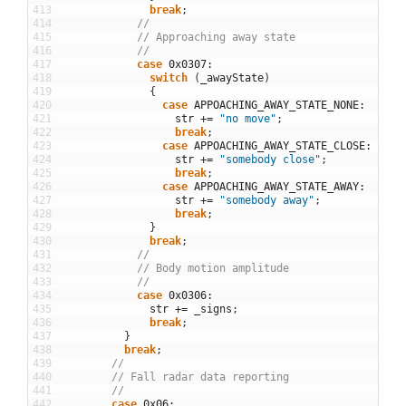
413
break
;
414
//
415
// Approaching away state 
416
//
417
case
0x0307
:
418
switch
(
_awayState
)
419
{
420
case
APPOACHING_AWAY_STATE_NONE
:
421
str
+=
"no move"
;
422
break
;
423
case
APPOACHING_AWAY_STATE_CLOSE
:
424
str
+=
"somebody close"
;
425
break
;
426
case
APPOACHING_AWAY_STATE_AWAY
:
427
str
+=
"somebody away"
;
428
break
;
429
}
430
break
;
431
//
432
// Body motion amplitude
433
//
434
case
0x0306
:
435
str
+=
_signs
;
436
break
;
437
}
438
break
;
439
//
440
// Fall radar data reporting 
441
//
442
case
0x06
: