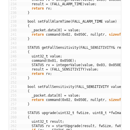
234
result
=
(
FALL_ALARM_TIME
)
value
;
235
return
rv
;
236
}
237
238
bool
setFallAlarmTime
(
FALL_ALARM
_
TIME
value
)
239
{
240
_packet
.
data
[
0
]
=
value
;
241
return
command
(
0x02
,
0x050C
,
nullptr
,
sizeof
(
_pa
242
}
243
244
STATUS
getFallSensitivity
(
FALL_SENSITIVITY
&
result
245
{
246
uint32
_
t
value
;
247
command
(
0x01
,
0x050E
)
;
248
STATUS
rv
=
integerValue
(
value
,
0x03
,
0x050E
,
ti
249
result
=
(
FALL_SENSITIVITY
)
value
;
250
return
rv
;
251
}
252
253
bool
setFallSensitivity
(
FALL
_
SENSITIVITY
value
=
F
254
{
255
_packet
.
data
[
0
]
=
value
;
256
return
command
(
0x02
,
0x050E
,
nullptr
,
sizeof
(
_pa
257
}
258
259
STATUS
upgrade
(
uint32
_
t
fwSize
,
uint8_t
*
fwImage
,
260
{
261
uint32
_
t
result
;
262
STATUS
rv
=
startUpgrade
(
result
,
fwSize
,
fwVer
,