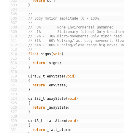
502
return
str
;
503
}
504
505
//
506
// Body motion amplitude (0 - 100%)
507
//
508
//  0%        None Environmental unmanned
509
//  1%        Stationary (sleep) Only breathing wi
510
//  2% -  30% Micro-Movements Only minor head or l
511
// 31% -  60% Walking/fast body movements Slower b
512
// 61% - 100% Running/close range big moves Rapid 
513
//
514
float
signs
(
void
)
515
{
516
return
_signs
;
517
}
518
519
uint32
_
t
envState
(
void
)
520
{
521
return
_envState
;
522
}
523
524
uint32
_
t
awayState
(
void
)
525
{
526
return
_awayState
;
527
}
528
529
uint8
_
t
fallAlarm
(
void
)
530
{
531
return
_fall_alarm
;