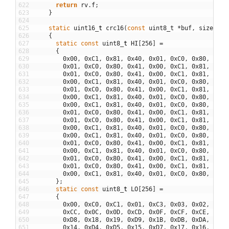
622
return
rv
.
f
;
623
}
624
625
static
uint16
_
t
crc16
(
const
uint8_t
*
buf
,
size
_
t
l
626
{
627
static
const
uint8
_
t
HI
[
256
]
=
628
{
629
0x00
,
0xC1
,
0x81
,
0x40
,
0x01
,
0xC0
,
0x80
,
0x41
630
0x01
,
0xC0
,
0x80
,
0x41
,
0x00
,
0xC1
,
0x81
,
0x40
631
0x01
,
0xC0
,
0x80
,
0x41
,
0x00
,
0xC1
,
0x81
,
0x40
632
0x00
,
0xC1
,
0x81
,
0x40
,
0x01
,
0xC0
,
0x80
,
0x41
633
0x01
,
0xC0
,
0x80
,
0x41
,
0x00
,
0xC1
,
0x81
,
0x40
634
0x00
,
0xC1
,
0x81
,
0x40
,
0x01
,
0xC0
,
0x80
,
0x41
635
0x00
,
0xC1
,
0x81
,
0x40
,
0x01
,
0xC0
,
0x80
,
0x41
636
0x01
,
0xC0
,
0x80
,
0x41
,
0x00
,
0xC1
,
0x81
,
0x40
637
0x01
,
0xC0
,
0x80
,
0x41
,
0x00
,
0xC1
,
0x81
,
0x40
638
0x00
,
0xC1
,
0x81
,
0x40
,
0x01
,
0xC0
,
0x80
,
0x41
639
0x00
,
0xC1
,
0x81
,
0x40
,
0x01
,
0xC0
,
0x80
,
0x41
640
0x01
,
0xC0
,
0x80
,
0x41
,
0x00
,
0xC1
,
0x81
,
0x40
641
0x00
,
0xC1
,
0x81
,
0x40
,
0x01
,
0xC0
,
0x80
,
0x41
642
0x01
,
0xC0
,
0x80
,
0x41
,
0x00
,
0xC1
,
0x81
,
0x40
643
0x01
,
0xC0
,
0x80
,
0x41
,
0x00
,
0xC1
,
0x81
,
0x40
644
0x00
,
0xC1
,
0x81
,
0x40
,
0x01
,
0xC0
,
0x80
,
0x41
645
}
;
646
static
const
uint8
_
t
LO
[
256
]
=
647
{
648
0x00
,
0xC0
,
0xC1
,
0x01
,
0xC3
,
0x03
,
0x02
,
0xC2
649
0xCC
,
0x0C
,
0x0D
,
0xCD
,
0x0F
,
0xCF
,
0xCE
,
0x0E
650
0xD8
,
0x18
,
0x19
,
0xD9
,
0x1B
,
0xDB
,
0xDA
,
0x1A
651
0x14
,
0xD4
,
0xD5
,
0x15
,
0xD7
,
0x17
,
0x16
,
0xD6