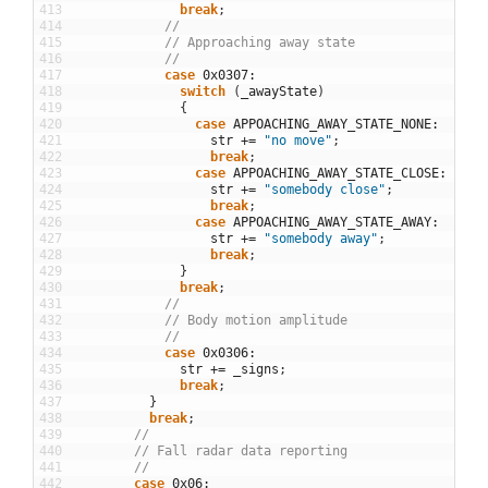
413
break
;
414
//
415
// Approaching away state 
416
//
417
case
0x0307
:
418
switch
(
_awayState
)
419
{
420
case
APPOACHING_AWAY_STATE_NONE
:
421
str
+=
"no move"
;
422
break
;
423
case
APPOACHING_AWAY_STATE_CLOSE
:
424
str
+=
"somebody close"
;
425
break
;
426
case
APPOACHING_AWAY_STATE_AWAY
:
427
str
+=
"somebody away"
;
428
break
;
429
}
430
break
;
431
//
432
// Body motion amplitude
433
//
434
case
0x0306
:
435
str
+=
_signs
;
436
break
;
437
}
438
break
;
439
//
440
// Fall radar data reporting 
441
//
442
case
0x06
: