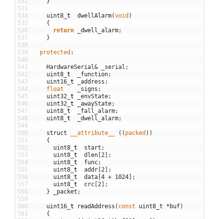
532
}
533
534
uint8
_
t
dwellAlarm
(
void
)
535
{
536
return
_dwell_alarm
;
537
}
538
539
protected
:
540
541
HardwareSerial
&
_serial
;
542
uint8
_
t
_function
;
543
uint16
_
t
_address
;
544
float
_signs
;
545
uint32
_
t
_envState
;
546
uint32
_
t
_awayState
;
547
uint8
_
t
_fall_alarm
;
548
uint8
_
t
_dwell_alarm
;
549
550
struct
__attribute__
(
(
packed
)
)
551
{
552
uint8
_
t
start
;
553
uint8
_
t
dlen
[
2
]
;
554
uint8
_
t
func
;
555
uint8
_
t
addr
[
2
]
;
556
uint8
_
t
data
[
4
+
1024
]
;
557
uint8
_
t
crc
[
2
]
;
558
}
_packet
;
559
560
uint16
_
t
readAddress
(
const
uint8_t
*
buf
)
561
{