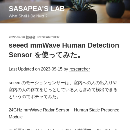
コ
SASAPEA'S LAB
ン
What Shall I Do Next ?
テ
ン
ツ
投
2022-02-26
投稿者:
RESEARCHER
へ
稿
seeed mmWave Human Detection
ス
日:
キ
Sensor を使ってみた。
ッ
プ
Last Updated on 2023-09-15 by
researcher
seeed のモーションセンサーは、室内への人の出入りや
室内の人の存在をじっとしている人も含めて検出できる
というのでポチッてみた。
24GHz mmWave Radar Sensor – Human Static Presence
Module