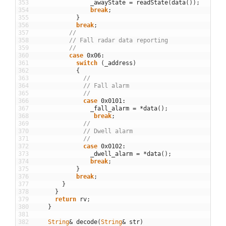
353
_awayState
=
readState
(
data
(
)
)
;
354
break
;
355
}
356
break
;
357
//
358
// Fall radar data reporting 
359
//
360
case
0x06
:
361
switch
(
_address
)
362
{
363
//
364
// Fall alarm
365
//
366
case
0x0101
:
367
_fall_alarm
=
*
data
(
)
;
368
break
;
369
//
370
// Dwell alarm
371
//
372
case
0x0102
:
373
_dwell_alarm
=
*
data
(
)
;
374
break
;
375
}
376
break
;
377
}
378
}
379
return
rv
;
380
}
381
382
String
&
decode
(
String
&
str
)