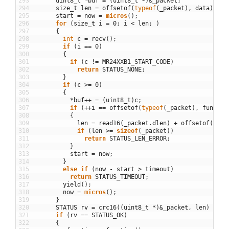
293
uint8_t
*
buf
=
(
uint8_t
*
)
&
_packet
;
294
size
_
t
len
=
offsetof
(
typeof
(
_packet
)
,
data
)
;
295
start
=
now
=
micros
(
)
;
296
for
(
size
_
t
i
=
0
;
i
<
len
;
)
297
{
298
int
c
=
recv
(
)
;
299
if
(
i
==
0
)
300
{
301
if
(
c
!=
MR24XXB1_START_CODE
)
302
return
STATUS_NONE
;
303
}
304
if
(
c
>=
0
)
305
{
306
*
buf
++
=
(
uint8_t
)
c
;
307
if
(
++
i
==
offsetof
(
typeof
(
_packet
)
,
func
)
)
308
{
309
len
=
read16
(
_packet
.
dlen
)
+
offsetof
(
type
310
if
(
len
>=
sizeof
(
_packet
)
)
311
return
STATUS_LEN_ERROR
;
312
}
313
start
=
now
;
314
}
315
else
if
(
now
-
start
>
timeout
)
316
return
STATUS_TIMEOUT
;
317
yield
(
)
;
318
now
=
micros
(
)
;
319
}
320
STATUS
rv
=
crc16
(
(
uint8_t
*
)
&
_packet
,
len
)
?
ST
321
if
(
rv
==
STATUS_OK
)
322
{