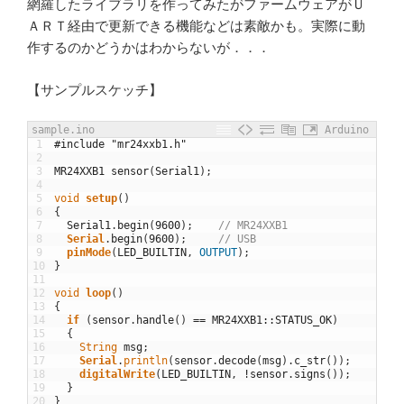
網羅したライブラリを作ってみたがファームウェアがＵ
ＡＲＴ経由で更新できる機能などは素敵かも。実際に動
作するのかどうかはわからないが．．．
【サンプルスケッチ】
sample.ino
Arduino
1
#include "mr24xxb1.h"
2
3
MR24XXB1
sensor
(
Serial1
)
;
4
5
void
setup
(
)
6
{
7
Serial1
.
begin
(
9600
)
;
// MR24XXB1
8
Serial
.
begin
(
9600
)
;
// USB
9
pinMode
(
LED_BUILTIN
,
OUTPUT
)
;
10
}
11
12
void
loop
(
)
13
{
14
if
(
sensor
.
handle
(
)
==
MR24XXB1
::
STATUS_OK
)
15
{
16
String
msg
;
17
Serial
.
println
(
sensor
.
decode
(
msg
)
.
c_str
(
)
)
;
18
digitalWrite
(
LED_BUILTIN
,
!
sensor
.
signs
(
)
)
;
19
}
20
}