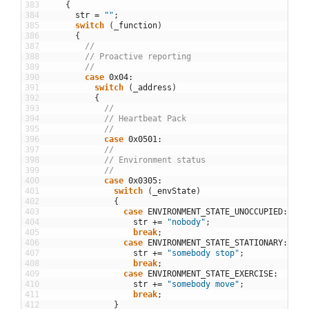
383
{
384
str
=
""
;
385
switch
(
_function
)
386
{
387
//
388
// Proactive reporting
389
//
390
case
0x04
:
391
switch
(
_address
)
392
{
393
//
394
// Heartbeat Pack
395
//
396
case
0x0501
:
397
//
398
// Environment status
399
//
400
case
0x0305
:
401
switch
(
_envState
)
402
{
403
case
ENVIRONMENT_STATE_UNOCCUPIED
:
404
str
+=
"nobody"
;
405
break
;
406
case
ENVIRONMENT_STATE_STATIONARY
:
407
str
+=
"somebody stop"
;
408
break
;
409
case
ENVIRONMENT_STATE_EXERCISE
:
410
str
+=
"somebody move"
;
411
break
;
412
}