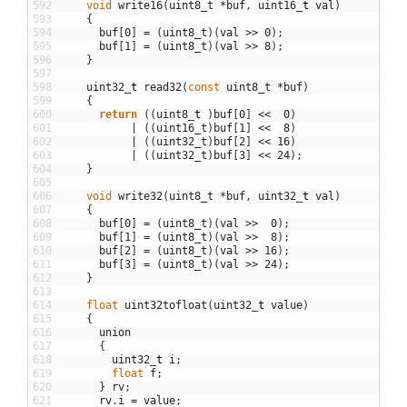
592
void
write16
(
uint8_t
*
buf
,
uint16
_
t
val
)
593
{
594
buf
[
0
]
=
(
uint8_t
)
(
val
>>
0
)
;
595
buf
[
1
]
=
(
uint8_t
)
(
val
>>
8
)
;
596
}
597
598
uint32
_
t
read32
(
const
uint8_t
*
buf
)
599
{
600
return
(
(
uint8
_
t
)
buf
[
0
]
<<
0
)
601
|
(
(
uint16_t
)
buf
[
1
]
<<
8
)
602
|
(
(
uint32_t
)
buf
[
2
]
<<
16
)
603
|
(
(
uint32_t
)
buf
[
3
]
<<
24
)
;
604
}
605
606
void
write32
(
uint8_t
*
buf
,
uint32
_
t
val
)
607
{
608
buf
[
0
]
=
(
uint8_t
)
(
val
>>
0
)
;
609
buf
[
1
]
=
(
uint8_t
)
(
val
>>
8
)
;
610
buf
[
2
]
=
(
uint8_t
)
(
val
>>
16
)
;
611
buf
[
3
]
=
(
uint8_t
)
(
val
>>
24
)
;
612
}
613
614
float
uint32tofloat
(
uint32
_
t
value
)
615
{
616
union
617
{
618
uint32
_
t
i
;
619
float
f
;
620
}
rv
;
621
rv
.
i
=
value
;