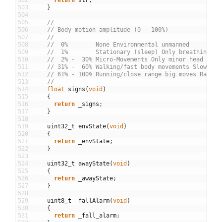
502
return
str
;
503
}
504
505
//
506
// Body motion amplitude (0 - 100%)
507
//
508
//  0%        None Environmental unmanned
509
//  1%        Stationary (sleep) Only breathing wi
510
//  2% -  30% Micro-Movements Only minor head or l
511
// 31% -  60% Walking/fast body movements Slower b
512
// 61% - 100% Running/close range big moves Rapid 
513
//
514
float
signs
(
void
)
515
{
516
return
_signs
;
517
}
518
519
uint32
_
t
envState
(
void
)
520
{
521
return
_envState
;
522
}
523
524
uint32
_
t
awayState
(
void
)
525
{
526
return
_awayState
;
527
}
528
529
uint8
_
t
fallAlarm
(
void
)
530
{
531
return
_fall_alarm
;