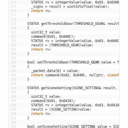
174
STATUS
rv
=
integerValue
(
value
,
0x03
,
0x0306
,
ti
175
_signs
=
result
=
uint32tofloat
(
value
)
;
176
return
rv
;
177
}
178
179
STATUS
getThresholdGear
(
THRESHOLD_GEAR
&
result
,
ui
180
{
181
uint32
_
t
value
;
182
command
(
0x01
,
0x040C
)
;
183
STATUS
rv
=
integerValue
(
value
,
0x03
,
0x040C
,
ti
184
result
=
(
THRESHOLD_GEAR
)
value
;
185
return
rv
;
186
}
187
188
bool
setThresholdGear
(
THRESHOLD
_
GEAR
value
=
THRES
189
{
190
_packet
.
data
[
0
]
=
value
;
191
return
command
(
0x02
,
0x040C
,
nullptr
,
sizeof
(
_pa
192
}
193
194
STATUS
getSceneSetting
(
SCENE_SETTING
&
result
,
uint
195
{
196
uint32
_
t
value
;
197
command
(
0x01
,
0x0410
)
;
198
STATUS
rv
=
integerValue
(
value
,
0x03
,
0x0410
,
ti
199
result
=
(
SCENE_SETTING
)
value
;
200
return
rv
;
201
}
202
203
bool
setSceneSetting
(
SCENE
_
SETTING
value
=
SCENE_S