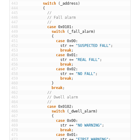
443
switch
(
_address
)
444
{
445
//
446
// Fall alarm
447
//
448
case
0x0101
:
449
switch
(
_fall_alarm
)
450
{
451
case
0x00
:
452
str
+=
"SUSPECTED FALL"
;
453
break
;
454
case
0x01
:
455
str
+=
"REAL FALL"
;
456
break
;
457
case
0x02
:
458
str
+=
"NO FALL"
;
459
break
;
460
}
461
break
;
462
//
463
// Dwell alarm
464
//
465
case
0x0102
:
466
switch
(
_dwell_alarm
)
467
{
468
case
0x00
:
469
str
+=
"NO WARNING"
;
470
break
;
471
case
0x01
:
472
str
+=
"FIRST WARNING"
;