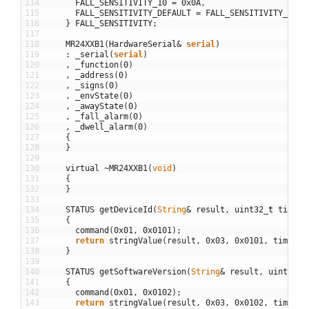
114
FALL_SENSITIVITY_10
=
0x0A
,
115
FALL_SENSITIVITY_DEFAULT
=
FALL_SENSITIVITY_4
,
116
}
FALL_SENSITIVITY
;
117
118
MR24XXB1
(
HardwareSerial
&
serial
)
119
:
_serial
(
serial
)
120
,
_function
(
0
)
121
,
_address
(
0
)
122
,
_signs
(
0
)
123
,
_envState
(
0
)
124
,
_awayState
(
0
)
125
,
_fall_alarm
(
0
)
126
,
_dwell_alarm
(
0
)
127
{
128
}
129
130
virtual
~
MR24XXB1
(
void
)
131
{
132
}
133
134
STATUS
getDeviceId
(
String
&
result
,
uint32
_
t
timeou
135
{
136
command
(
0x01
,
0x0101
)
;
137
return
stringValue
(
result
,
0x03
,
0x0101
,
timeout
138
}
139
140
STATUS
getSoftwareVersion
(
String
&
result
,
uint32
_
t
141
{
142
command
(
0x01
,
0x0102
)
;
143
return
stringValue
(
result
,
0x03
,
0x0102
,
timeout