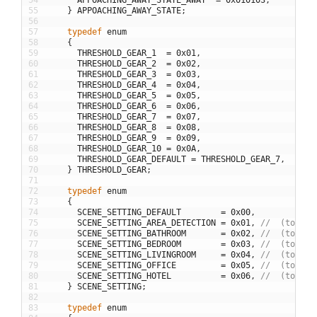
54
APPOACHING_AWAY_STATE_AWAY
=
0x010103
,
55
}
APPOACHING_AWAY_STATE
;
56
57
typedef
enum
58
{
59
THRESHOLD_GEAR_1
=
0x01
,
60
THRESHOLD_GEAR_2
=
0x02
,
61
THRESHOLD_GEAR_3
=
0x03
,
62
THRESHOLD_GEAR_4
=
0x04
,
63
THRESHOLD_GEAR_5
=
0x05
,
64
THRESHOLD_GEAR_6
=
0x06
,
65
THRESHOLD_GEAR_7
=
0x07
,
66
THRESHOLD_GEAR_8
=
0x08
,
67
THRESHOLD_GEAR_9
=
0x09
,
68
THRESHOLD_GEAR_10
=
0x0A
,
69
THRESHOLD_GEAR_DEFAULT
=
THRESHOLD_GEAR_7
,
70
}
THRESHOLD_GEAR
;
71
72
typedef
enum
73
{
74
SCENE_SETTING_DEFAULT
=
0x00
,
75
SCENE_SETTING_AREA_DETECTION
=
0x01
,
//  (top lo
76
SCENE_SETTING_BATHROOM
=
0x02
,
//  (top mo
77
SCENE_SETTING_BEDROOM
=
0x03
,
//  (top lo
78
SCENE_SETTING_LIVINGROOM
=
0x04
,
//  (top mo
79
SCENE_SETTING_OFFICE
=
0x05
,
//  (top lo
80
SCENE_SETTING_HOTEL
=
0x06
,
//  (top lo
81
}
SCENE_SETTING
;
82
83
typedef
enum