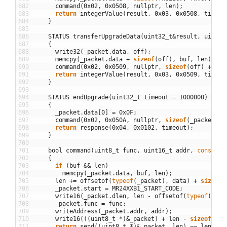
682
command
(
0x02
,
0x0508
,
nullptr
,
len
)
;
683
return
integerValue
(
result
,
0x03
,
0x0508
,
timeou
684
}
685
686
STATUS
transferUpgradeData
(
uint32_t
&
result
,
uint32
687
{
688
write32
(
_packet
.
data
,
off
)
;
689
memcpy
(
_packet
.
data
+
sizeof
(
off
)
,
buf
,
len
)
;
690
command
(
0x02
,
0x0509
,
nullptr
,
sizeof
(
off
)
+
len
691
return
integerValue
(
result
,
0x03
,
0x0509
,
timeou
692
}
693
694
STATUS
endUpgrade
(
uint32
_
t
timeout
=
1000000
)
695
{
696
_packet
.
data
[
0
]
=
0x0F
;
697
command
(
0x02
,
0x050A
,
nullptr
,
sizeof
(
_packet
.
da
698
return
response
(
0x04
,
0x0102
,
timeout
)
;
699
}
700
701
bool
command
(
uint8
_
t
func
,
uint16
_
t
addr
,
const
ui
702
{
703
if
(
buf
&&
len
)
704
memcpy
(
_packet
.
data
,
buf
,
len
)
;
705
len
+=
offsetof
(
typeof
(
_packet
)
,
data
)
+
sizeof
(
706
_packet
.
start
=
MR24XXB1_START_CODE
;
707
write16
(
_packet
.
dlen
,
len
-
offsetof
(
typeof
(
_pac
708
_packet
.
func
=
func
;
709
writeAddress
(
_packet
.
addr
,
addr
)
;
710
write16
(
(
(
uint8_t
*
)
&
_packet
)
+
len
-
sizeof
(
_pa
711
return
send
(
(
uint8_t
*
)
&
_packet
,
len
)
==
len
;