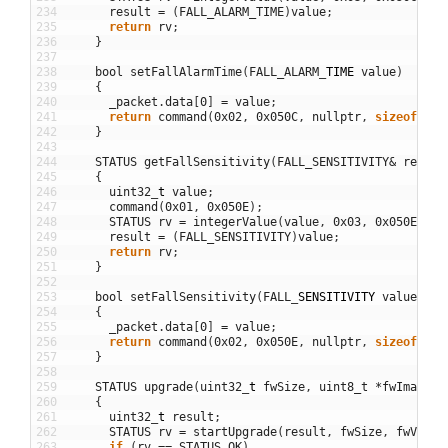
234
result
=
(
FALL_ALARM_TIME
)
value
;
235
return
rv
;
236
}
237
238
bool
setFallAlarmTime
(
FALL_ALARM
_
TIME
value
)
239
{
240
_packet
.
data
[
0
]
=
value
;
241
return
command
(
0x02
,
0x050C
,
nullptr
,
sizeof
(
_pa
242
}
243
244
STATUS
getFallSensitivity
(
FALL_SENSITIVITY
&
result
245
{
246
uint32
_
t
value
;
247
command
(
0x01
,
0x050E
)
;
248
STATUS
rv
=
integerValue
(
value
,
0x03
,
0x050E
,
ti
249
result
=
(
FALL_SENSITIVITY
)
value
;
250
return
rv
;
251
}
252
253
bool
setFallSensitivity
(
FALL
_
SENSITIVITY
value
=
F
254
{
255
_packet
.
data
[
0
]
=
value
;
256
return
command
(
0x02
,
0x050E
,
nullptr
,
sizeof
(
_pa
257
}
258
259
STATUS
upgrade
(
uint32
_
t
fwSize
,
uint8_t
*
fwImage
,
260
{
261
uint32
_
t
result
;
262
STATUS
rv
=
startUpgrade
(
result
,
fwSize
,
fwVer
,
263
if
(
rv
==
STATUS_OK
)