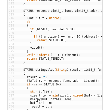
712
}
713
714
STATUS
response
(
uint8
_
t
func
,
uint16
_
t
addr
,
uint3
715
{
716
uint32
_
t
t
=
micros
(
)
;
717
do
718
{
719
if
(
handle
(
)
==
STATUS_OK
)
720
{
721
if
(
(
function
(
)
==
func
)
&&
(
address
(
)
==
ad
722
return
STATUS_OK
;
723
}
724
yield
(
)
;
725
}
726
while
(
micros
(
)
-
t
<
timeout
)
;
727
return
STATUS_TIMEOUT
;
728
}
729
730
STATUS
stringValue
(
String
&
result
,
uint8
_
t
func
,
u
731
{
732
result
=
""
;
733
STATUS
rv
=
response
(
func
,
addr
,
timeout
)
;
734
if
(
rv
==
STATUS_OK
)
735
{
736
char
buf
[
16
]
;
737
size
_
t
len
=
min
(
size
(
)
,
sizeof
(
buf
)
-
1
)
;
738
memcpy
(
buf
,
data
(
)
,
len
)
;
739
buf
[
len
]
=
0
;
740
result
=
buf
;