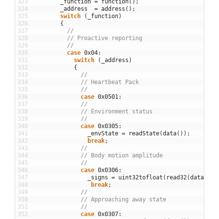
323
_function
=
function
(
)
;
324
_address
=
address
(
)
;
325
switch
(
_function
)
326
{
327
//
328
// Proactive reporting
329
//
330
case
0x04
:
331
switch
(
_address
)
332
{
333
//
334
// Heartbeat Pack
335
//
336
case
0x0501
:
337
//
338
// Environment status
339
//
340
case
0x0305
:
341
_envState
=
readState
(
data
(
)
)
;
342
break
;
343
//
344
// Body motion amplitude
345
//
346
case
0x0306
:
347
_signs
=
uint32tofloat
(
read32
(
data
(
)
)
)
348
break
;
349
//
350
// Approaching away state 
351
//
352
case
0x0307
: