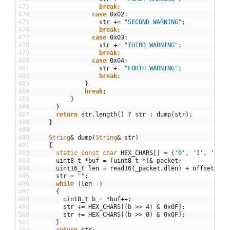
473
break
;
474
case
0x02
:
475
str
+=
"SECOND WARNING"
;
476
break
;
477
case
0x03
:
478
str
+=
"THIRD WARNING"
;
479
break
;
480
case
0x04
:
481
str
+=
"FORTH WARNING"
;
482
break
;
483
}
484
break
;
485
}
486
}
487
return
str
.
length
(
)
?
str
:
dump
(
str
)
;
488
}
489
490
String
&
dump
(
String
&
str
)
491
{
492
static
const
char
HEX_CHARS
[
]
=
{
'0'
,
'1'
,
'2'
,
493
uint8_t
*
buf
=
(
uint8_t
*
)
&
_packet
;
494
uint16
_
t
len
=
read16
(
_packet
.
dlen
)
+
offsetof
(
t
495
str
=
""
;
496
while
(
len
--
)
497
{
498
uint8
_
t
b
=
*
buf
++
;
499
str
+=
HEX_CHARS
[
(
b
>>
4
)
&
0x0F
]
;
500
str
+=
HEX_CHARS
[
(
b
>>
0
)
&
0x0F
]
;
501
}