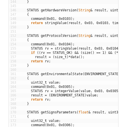
144
}
145
146
STATUS
getHardwareVersion
(
String
&
result
,
uint32
_
t
147
{
148
command
(
0x01
,
0x0103
)
;
149
return
stringValue
(
result
,
0x03
,
0x0103
,
timeout
150
}
151
152
STATUS
getProtocolVersion
(
String
&
result
,
uint32
_
t
153
{
154
command
(
0x01
,
0x0104
)
;
155
STATUS
rv
=
stringValue
(
result
,
0x03
,
0x0104
,
ti
156
if
(
(
rv
==
STATUS_OK
)
&&
(
size
(
)
==
1
)
&&
(
*
data
157
result
=
(
size_t
)
*
data
(
)
;
158
return
rv
;
159
}
160
161
STATUS
getEnvironmentalState
(
ENVIRONMENT_STATE
&
re
162
{
163
uint32
_
t
value
;
164
command
(
0x01
,
0x0305
)
;
165
STATUS
rv
=
integerValue
(
value
,
0x03
,
0x0305
,
ti
166
result
=
(
ENVIRONMENT_STATE
)
value
;
167
return
rv
;
168
}
169
170
STATUS
getSignsParameters
(
float
&
result
,
uint32
_
t
171
{
172
uint32
_
t
value
;
173
command
(
0x01
,
0x0306
)
;