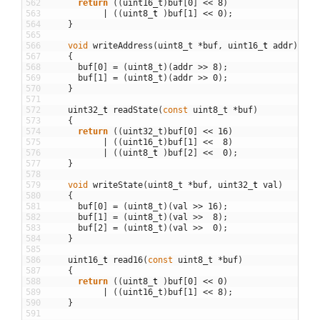
562
return
(
(
uint16_t
)
buf
[
0
]
<<
8
)
563
|
(
(
uint8
_
t
)
buf
[
1
]
<<
0
)
;
564
}
565
566
void
writeAddress
(
uint8_t
*
buf
,
uint16
_
t
addr
)
567
{
568
buf
[
0
]
=
(
uint8_t
)
(
addr
>>
8
)
;
569
buf
[
1
]
=
(
uint8_t
)
(
addr
>>
0
)
;
570
}
571
572
uint32
_
t
readState
(
const
uint8_t
*
buf
)
573
{
574
return
(
(
uint32_t
)
buf
[
0
]
<<
16
)
575
|
(
(
uint16_t
)
buf
[
1
]
<<
8
)
576
|
(
(
uint8
_
t
)
buf
[
2
]
<<
0
)
;
577
}
578
579
void
writeState
(
uint8_t
*
buf
,
uint32
_
t
val
)
580
{
581
buf
[
0
]
=
(
uint8_t
)
(
val
>>
16
)
;
582
buf
[
1
]
=
(
uint8_t
)
(
val
>>
8
)
;
583
buf
[
2
]
=
(
uint8_t
)
(
val
>>
0
)
;
584
}
585
586
uint16
_
t
read16
(
const
uint8_t
*
buf
)
587
{
588
return
(
(
uint8
_
t
)
buf
[
0
]
<<
0
)
589
|
(
(
uint16_t
)
buf
[
1
]
<<
8
)
;
590
}
591