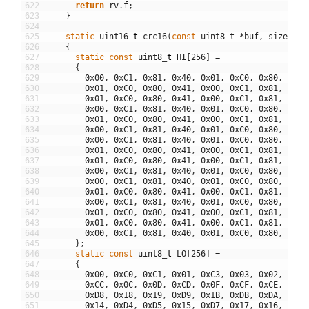
622
return
rv
.
f
;
623
}
624
625
static
uint16
_
t
crc16
(
const
uint8_t
*
buf
,
size
_
t
l
626
{
627
static
const
uint8
_
t
HI
[
256
]
=
628
{
629
0x00
,
0xC1
,
0x81
,
0x40
,
0x01
,
0xC0
,
0x80
,
0x41
630
0x01
,
0xC0
,
0x80
,
0x41
,
0x00
,
0xC1
,
0x81
,
0x40
631
0x01
,
0xC0
,
0x80
,
0x41
,
0x00
,
0xC1
,
0x81
,
0x40
632
0x00
,
0xC1
,
0x81
,
0x40
,
0x01
,
0xC0
,
0x80
,
0x41
633
0x01
,
0xC0
,
0x80
,
0x41
,
0x00
,
0xC1
,
0x81
,
0x40
634
0x00
,
0xC1
,
0x81
,
0x40
,
0x01
,
0xC0
,
0x80
,
0x41
635
0x00
,
0xC1
,
0x81
,
0x40
,
0x01
,
0xC0
,
0x80
,
0x41
636
0x01
,
0xC0
,
0x80
,
0x41
,
0x00
,
0xC1
,
0x81
,
0x40
637
0x01
,
0xC0
,
0x80
,
0x41
,
0x00
,
0xC1
,
0x81
,
0x40
638
0x00
,
0xC1
,
0x81
,
0x40
,
0x01
,
0xC0
,
0x80
,
0x41
639
0x00
,
0xC1
,
0x81
,
0x40
,
0x01
,
0xC0
,
0x80
,
0x41
640
0x01
,
0xC0
,
0x80
,
0x41
,
0x00
,
0xC1
,
0x81
,
0x40
641
0x00
,
0xC1
,
0x81
,
0x40
,
0x01
,
0xC0
,
0x80
,
0x41
642
0x01
,
0xC0
,
0x80
,
0x41
,
0x00
,
0xC1
,
0x81
,
0x40
643
0x01
,
0xC0
,
0x80
,
0x41
,
0x00
,
0xC1
,
0x81
,
0x40
644
0x00
,
0xC1
,
0x81
,
0x40
,
0x01
,
0xC0
,
0x80
,
0x41
645
}
;
646
static
const
uint8
_
t
LO
[
256
]
=
647
{
648
0x00
,
0xC0
,
0xC1
,
0x01
,
0xC3
,
0x03
,
0x02
,
0xC2
649
0xCC
,
0x0C
,
0x0D
,
0xCD
,
0x0F
,
0xCF
,
0xCE
,
0x0E
650
0xD8
,
0x18
,
0x19
,
0xD9
,
0x1B
,
0xDB
,
0xDA
,
0x1A
651
0x14
,
0xD4
,
0xD5
,
0x15
,
0xD7
,
0x17
,
0x16
,
0xD6