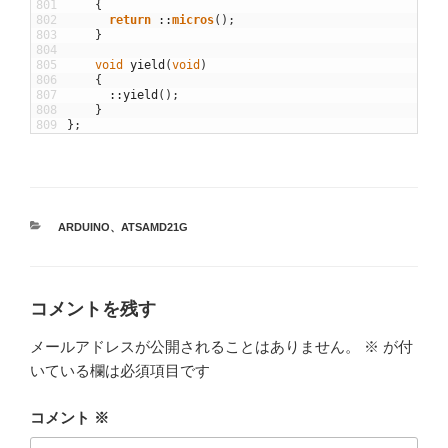
801
{
802
return
::
micros
(
)
;
803
}
804
805
void
yield
(
void
)
806
{
807
::
yield
(
)
;
808
}
809
}
;
カ
ARDUINO
、
ATSAMD21G
テ
ゴ
リ
ー
コメントを残す
メールアドレスが公開されることはありません。
※
が付
いている欄は必須項目です
コメント
※