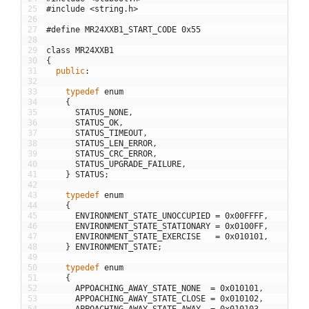
25
#include <string.h>
26
27
#define MR24XXB1_START_CODE 0x55
28
29
class
MR24XXB1
30
{
31
public
:
32
33
typedef
enum
34
{
35
STATUS_NONE
,
36
STATUS_OK
,
37
STATUS_TIMEOUT
,
38
STATUS_LEN_ERROR
,
39
STATUS_CRC_ERROR
,
40
STATUS_UPGRADE_FAILURE
,
41
}
STATUS
;
42
43
typedef
enum
44
{
45
ENVIRONMENT_STATE_UNOCCUPIED
=
0x00FFFF
,
46
ENVIRONMENT_STATE_STATIONARY
=
0x0100FF
,
47
ENVIRONMENT_STATE_EXERCISE
=
0x010101
,
48
}
ENVIRONMENT_STATE
;
49
50
typedef
enum
51
{
52
APPOACHING_AWAY_STATE_NONE
=
0x010101
,
53
APPOACHING_AWAY_STATE_CLOSE
=
0x010102
,