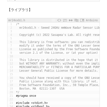
【ライブラリ】
mr24xxb1.h
Arduino
1
/*
2
  mr24xxb1.h - Seeed 24GHz mmWave Radar Sensor Library
3
4
  Copyright (c) 2022 Sasapea's Lab. All right reserved
5
6
  This library is free software; you can redistribute 
7
  modify it under the terms of the GNU Lesser General 
8
  License as published by the Free Software Foundation
9
  version 2.1 of the License, or (at your option) any 
10
11
  This library is distributed in the hope that it will
12
  but WITHOUT ANY WARRANTY; without even the implied w
13
  MERCHANTABILITY or FITNESS FOR A PARTICULAR PURPOSE.
14
  Lesser General Public License for more details.
15
16
  You should have received a copy of the GNU Lesser Ge
17
  Public License along with this library; if not, writ
18
  Free Software Foundation, Inc., 59 Temple Place, Sui
19
  Boston, MA  02111-1307  USA
20
*/
21
#pragma once
22
23
#include <stdint.h>
24
#include <stdbool.h>