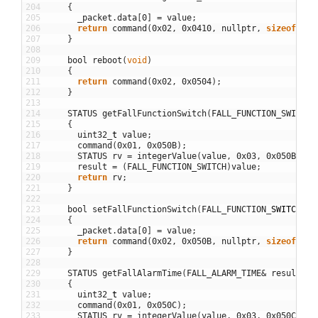
204
{
205
_packet
.
data
[
0
]
=
value
;
206
return
command
(
0x02
,
0x0410
,
nullptr
,
sizeof
(
_pa
207
}
208
209
bool
reboot
(
void
)
210
{
211
return
command
(
0x02
,
0x0504
)
;
212
}
213
214
STATUS
getFallFunctionSwitch
(
FALL_FUNCTION_SWITCH
&
215
{
216
uint32
_
t
value
;
217
command
(
0x01
,
0x050B
)
;
218
STATUS
rv
=
integerValue
(
value
,
0x03
,
0x050B
,
ti
219
result
=
(
FALL_FUNCTION_SWITCH
)
value
;
220
return
rv
;
221
}
222
223
bool
setFallFunctionSwitch
(
FALL_FUNCTION
_
SWITCH
va
224
{
225
_packet
.
data
[
0
]
=
value
;
226
return
command
(
0x02
,
0x050B
,
nullptr
,
sizeof
(
_pa
227
}
228
229
STATUS
getFallAlarmTime
(
FALL_ALARM_TIME
&
result
,
u
230
{
231
uint32
_
t
value
;
232
command
(
0x01
,
0x050C
)
;
233
STATUS
rv
=
integerValue
(
value
,
0x03
,
0x050C
,
ti