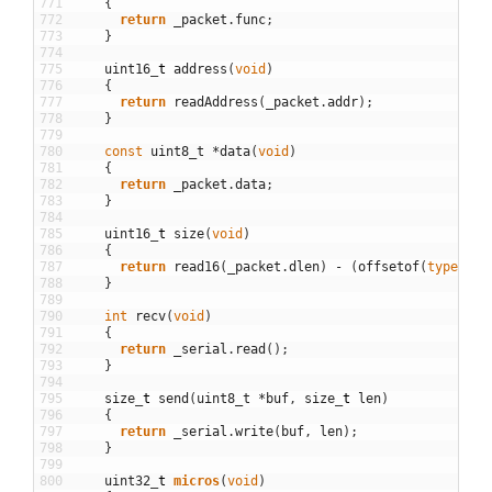
771
{
772
return
_packet
.
func
;
773
}
774
775
uint16
_
t
address
(
void
)
776
{
777
return
readAddress
(
_packet
.
addr
)
;
778
}
779
780
const
uint8_t
*
data
(
void
)
781
{
782
return
_packet
.
data
;
783
}
784
785
uint16
_
t
size
(
void
)
786
{
787
return
read16
(
_packet
.
dlen
)
-
(
offsetof
(
typeof
(
_
788
}
789
790
int
recv
(
void
)
791
{
792
return
_serial
.
read
(
)
;
793
}
794
795
size
_
t
send
(
uint8_t
*
buf
,
size
_
t
len
)
796
{
797
return
_serial
.
write
(
buf
,
len
)
;
798
}
799
800
uint32
_
t
micros
(
void
)