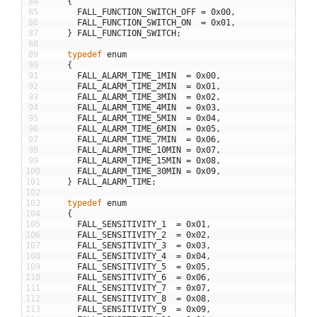
84
{
85
FALL_FUNCTION_SWITCH_OFF
=
0x00
,
86
FALL_FUNCTION_SWITCH_ON
=
0x01
,
87
}
FALL_FUNCTION_SWITCH
;
88
89
typedef
enum
90
{
91
FALL_ALARM_TIME_1MIN
=
0x00
,
92
FALL_ALARM_TIME_2MIN
=
0x01
,
93
FALL_ALARM_TIME_3MIN
=
0x02
,
94
FALL_ALARM_TIME_4MIN
=
0x03
,
95
FALL_ALARM_TIME_5MIN
=
0x04
,
96
FALL_ALARM_TIME_6MIN
=
0x05
,
97
FALL_ALARM_TIME_7MIN
=
0x06
,
98
FALL_ALARM_TIME_10MIN
=
0x07
,
99
FALL_ALARM_TIME_15MIN
=
0x08
,
100
FALL_ALARM_TIME_30MIN
=
0x09
,
101
}
FALL_ALARM_TIME
;
102
103
typedef
enum
104
{
105
FALL_SENSITIVITY_1
=
0x01
,
106
FALL_SENSITIVITY_2
=
0x02
,
107
FALL_SENSITIVITY_3
=
0x03
,
108
FALL_SENSITIVITY_4
=
0x04
,
109
FALL_SENSITIVITY_5
=
0x05
,
110
FALL_SENSITIVITY_6
=
0x06
,
111
FALL_SENSITIVITY_7
=
0x07
,
112
FALL_SENSITIVITY_8
=
0x08
,
113
FALL_SENSITIVITY_9
=
0x09
,