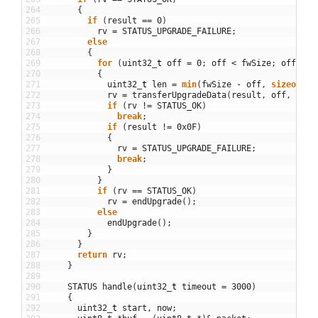
264
{
265
if
(
result
==
0
)
266
rv
=
STATUS_UPGRADE_FAILURE
;
267
else
268
{
269
for
(
uint32
_
t
off
=
0
;
off
<
fwSize
;
off
+=
270
{
271
uint32
_
t
len
=
min
(
fwSize
-
off
,
sizeof
(
_p
272
rv
=
transferUpgradeData
(
result
,
off
,
fwIm
273
if
(
rv
!=
STATUS_OK
)
274
break
;
275
if
(
result
!=
0x0F
)
276
{
277
rv
=
STATUS_UPGRADE_FAILURE
;
278
break
;
279
}
280
}
281
if
(
rv
==
STATUS_OK
)
282
rv
=
endUpgrade
(
)
;
283
else
284
endUpgrade
(
)
;
285
}
286
}
287
return
rv
;
288
}
289
290
STATUS
handle
(
uint32
_
t
timeout
=
3000
)
291
{
292
uint32
_
t
start
,
now
;