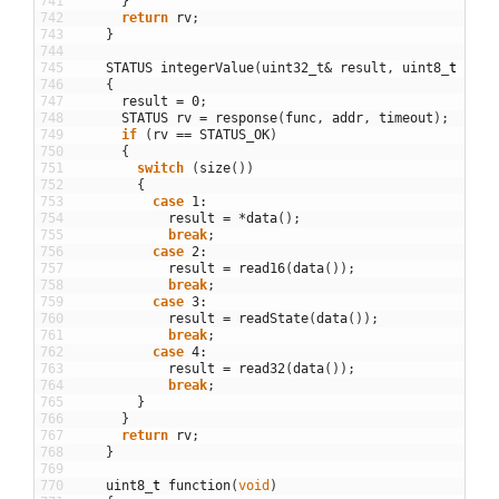
741
}
742
return
rv
;
743
}
744
745
STATUS
integerValue
(
uint32_t
&
result
,
uint8
_
t
func
746
{
747
result
=
0
;
748
STATUS
rv
=
response
(
func
,
addr
,
timeout
)
;
749
if
(
rv
==
STATUS_OK
)
750
{
751
switch
(
size
(
)
)
752
{
753
case
1
:
754
result
=
*
data
(
)
;
755
break
;
756
case
2
:
757
result
=
read16
(
data
(
)
)
;
758
break
;
759
case
3
:
760
result
=
readState
(
data
(
)
)
;
761
break
;
762
case
4
:
763
result
=
read32
(
data
(
)
)
;
764
break
;
765
}
766
}
767
return
rv
;
768
}
769
770
uint8
_
t
function
(
void
)