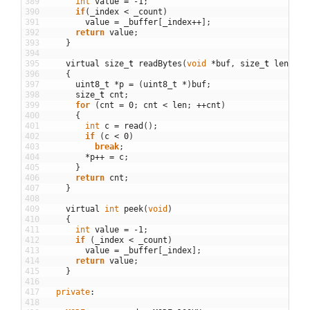
389
int
value
=
-
1
;
390
if
(
_index
<
_count
)
391
value
=
_buffer
[
_index
++
]
;
392
return
value
;
393
}
394
395
virtual
size
_
t
readBytes
(
void
*
buf
,
size
_
t
len
)
396
{
397
uint8_t
*
p
=
(
uint8_t
*
)
buf
;
398
size
_
t
cnt
;
399
for
(
cnt
=
0
;
cnt
<
len
;
++
cnt
)
400
{
401
int
c
=
read
(
)
;
402
if
(
c
<
0
)
403
break
;
404
*
p
++
=
c
;
405
}
406
return
cnt
;
407
}
408
409
virtual
int
peek
(
void
)
410
{
411
int
value
=
-
1
;
412
if
(
_index
<
_count
)
413
value
=
_buffer
[
_index
]
;
414
return
value
;
415
}
416
417
private
:
418