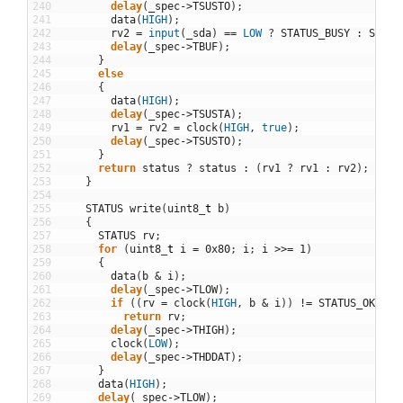
240
delay
(
_spec
->
TSUSTO
)
;
241
data
(
HIGH
)
;
242
rv2
=
input
(
_sda
)
==
LOW
?
STATUS_BUSY
:
STATU
243
delay
(
_spec
->
TBUF
)
;
244
}
245
else
246
{
247
data
(
HIGH
)
;
248
delay
(
_spec
->
TSUSTA
)
;
249
rv1
=
rv2
=
clock
(
HIGH
,
true
)
;
250
delay
(
_spec
->
TSUSTO
)
;
251
}
252
return
status
?
status
:
(
rv1
?
rv1
:
rv2
)
;
253
}
254
255
STATUS
write
(
uint8
_
t
b
)
256
{
257
STATUS
rv
;
258
for
(
uint8
_
t
i
=
0x80
;
i
;
i
>>
=
1
)
259
{
260
data
(
b
&
i
)
;
261
delay
(
_spec
->
TLOW
)
;
262
if
(
(
rv
=
clock
(
HIGH
,
b
&
i
)
)
!=
STATUS_OK
)
263
return
rv
;
264
delay
(
_spec
->
THIGH
)
;
265
clock
(
LOW
)
;
266
delay
(
_spec
->
THDDAT
)
;
267
}
268
data
(
HIGH
)
;
269
delay
(
_spec
->
TLOW
)
;