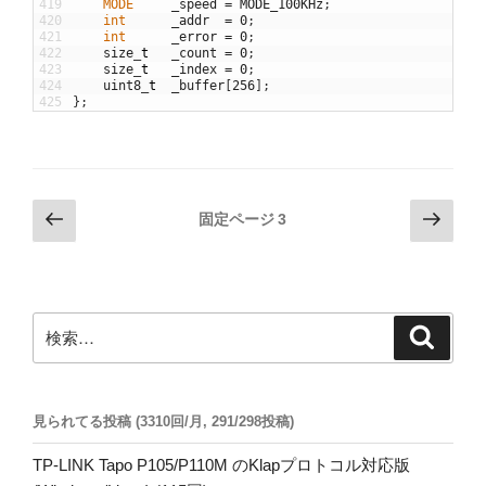
419
MODE
_speed
=
MODE_100KHz
;
420
int
_addr
=
0
;
421
int
_error
=
0
;
422
size
_
t
_count
=
0
;
423
size
_
t
_index
=
0
;
424
uint8
_
t
_buffer
[
256
]
;
425
}
;
投
前
次
固定ページ
3
の
の
稿
ペ
ペ
の
ー
ー
ペ
ジ
ジ
検
検
ー
索
索:
ジ
送
見られてる投稿 (3310回/月, 291/298投稿)
り
TP-LINK Tapo P105/P110M のKlapプロトコル対応版