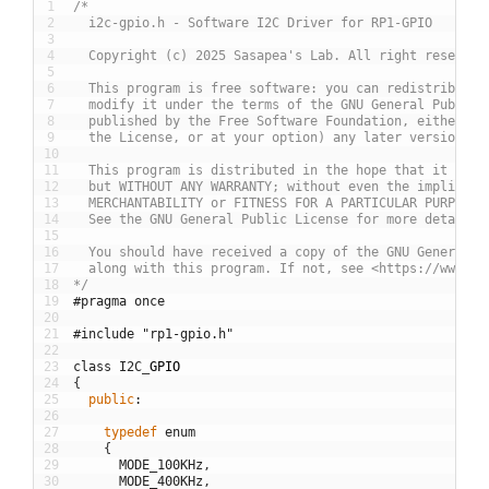
1
/*
2
  i2c-gpio.h - Software I2C Driver for RP1-GPIO
3
4
  Copyright (c) 2025 Sasapea's Lab. All right reserved
5
6
  This program is free software: you can redistribute 
7
  modify it under the terms of the GNU General Public 
8
  published by the Free Software Foundation, either ve
9
  the License, or at your option) any later version.
10
11
  This program is distributed in the hope that it will
12
  but WITHOUT ANY WARRANTY; without even the implied w
13
  MERCHANTABILITY or FITNESS FOR A PARTICULAR PURPOSE.
14
  See the GNU General Public License for more details.
15
16
  You should have received a copy of the GNU General P
17
  along with this program. If not, see <https://www.gn
18
*/
19
#pragma once
20
21
#include "rp1-gpio.h"
22
23
class
I2C
_
GPIO
24
{
25
public
:
26
27
typedef
enum
28
{
29
MODE_100KHz
,
30
MODE_400KHz
,