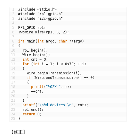
1
#include <stdio.h>
2
#include "rp1-gpio.h"
3
#include "i2c-gpio.h"
4
5
RP1
_
GPIO
rp1
;
6
TwoWire
Wire
(
rp1
,
3
,
2
)
;
7
8
int
main
(
int
argc
,
char
*
*
argv
)
9
{
10
rp1
.
begin
(
)
;
11
Wire
.
begin
(
)
;
12
int
cnt
=
0
;
13
for
(
int
i
=
1
;
i
<
0x7F
;
++
i
)
14
{
15
Wire
.
beginTransmission
(
i
)
;
16
if
(
Wire
.
endTransmission
(
)
==
0
)
17
{
18
printf
(
"%02X "
,
i
)
;
19
++
cnt
;
20
}
21
}
22
printf
(
"\n%d devices.\n"
,
cnt
)
;
23
rp1
.
end
(
)
;
24
return
0
;
25
}
【修正】