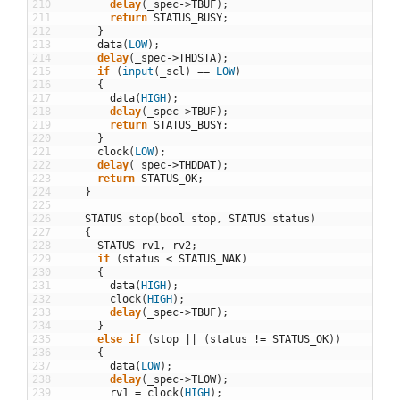
210
delay
(
_spec
->
TBUF
)
;
211
return
STATUS_BUSY
;
212
}
213
data
(
LOW
)
;
214
delay
(
_spec
->
THDSTA
)
;
215
if
(
input
(
_scl
)
==
LOW
)
216
{
217
data
(
HIGH
)
;
218
delay
(
_spec
->
TBUF
)
;
219
return
STATUS_BUSY
;
220
}
221
clock
(
LOW
)
;
222
delay
(
_spec
->
THDDAT
)
;
223
return
STATUS_OK
;
224
}
225
226
STATUS
stop
(
bool
stop
,
STATUS
status
)
227
{
228
STATUS
rv1
,
rv2
;
229
if
(
status
<
STATUS_NAK
)
230
{
231
data
(
HIGH
)
;
232
clock
(
HIGH
)
;
233
delay
(
_spec
->
TBUF
)
;
234
}
235
else
if
(
stop
||
(
status
!=
STATUS_OK
)
)
236
{
237
data
(
LOW
)
;
238
delay
(
_spec
->
TLOW
)
;
239
rv1
=
clock
(
HIGH
)
;