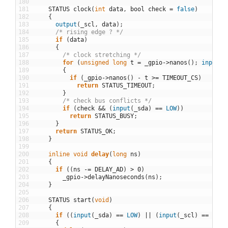
180
181
STATUS
clock
(
int
data
,
bool
check
=
false
)
182
{
183
output
(
_scl
,
data
)
;
184
/* rising edge ? */
185
if
(
data
)
186
{
187
/* clock stretching */
188
for
(
unsigned
long
t
=
_gpio
->
nanos
(
)
;
input
(
_
189
{
190
if
(
_gpio
->
nanos
(
)
-
t
>=
TIMEOUT_CS
)
191
return
STATUS_TIMEOUT
;
192
}
193
/* check bus conflicts */
194
if
(
check
&&
(
input
(
_sda
)
==
LOW
)
)
195
return
STATUS_BUSY
;
196
}
197
return
STATUS_OK
;
198
}
199
200
inline
void
delay
(
long
ns
)
201
{
202
if
(
(
ns
-=
DELAY_AD
)
>
0
)
203
_gpio
->
delayNanoseconds
(
ns
)
;
204
}
205
206
STATUS
start
(
void
)
207
{
208
if
(
(
input
(
_sda
)
==
LOW
)
||
(
input
(
_scl
)
==
LOW
)
209
{