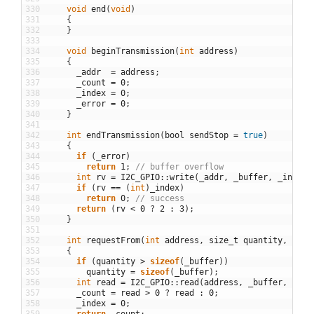
330
void
end
(
void
)
331
{
332
}
333
334
void
beginTransmission
(
int
address
)
335
{
336
_addr
=
address
;
337
_count
=
0
;
338
_index
=
0
;
339
_error
=
0
;
340
}
341
342
int
endTransmission
(
bool
sendStop
=
true
)
343
{
344
if
(
_error
)
345
return
1
;
// buffer overflow
346
int
rv
=
I2C_GPIO
::
write
(
_addr
,
_buffer
,
_index
,
347
if
(
rv
==
(
int
)
_index
)
348
return
0
;
// success
349
return
(
rv
<
0
?
2
:
3
)
;
350
}
351
352
int
requestFrom
(
int
address
,
size
_
t
quantity
,
bool
353
{
354
if
(
quantity
>
sizeof
(
_buffer
)
)
355
quantity
=
sizeof
(
_buffer
)
;
356
int
read
=
I2C_GPIO
::
read
(
address
,
_buffer
,
quan
357
_count
=
read
>
0
?
read
:
0
;
358
_index
=
0
;
359
return
_count
;