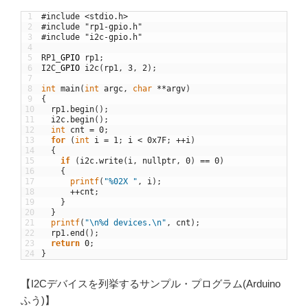
1
#include <stdio.h>
2
#include "rp1-gpio.h"
3
#include "i2c-gpio.h"
4
5
RP1
_
GPIO
rp1
;
6
I2C
_
GPIO
i2c
(
rp1
,
3
,
2
)
;
7
8
int
main
(
int
argc
,
char
*
*
argv
)
9
{
10
rp1
.
begin
(
)
;
11
i2c
.
begin
(
)
;
12
int
cnt
=
0
;
13
for
(
int
i
=
1
;
i
<
0x7F
;
++
i
)
14
{
15
if
(
i2c
.
write
(
i
,
nullptr
,
0
)
==
0
)
16
{
17
printf
(
"%02X "
,
i
)
;
18
++
cnt
;
19
}
20
}
21
printf
(
"\n%d devices.\n"
,
cnt
)
;
22
rp1
.
end
(
)
;
23
return
0
;
24
}
【I2Cデバイスを列挙するサンプル・プログラム(Arduino
ふう)】