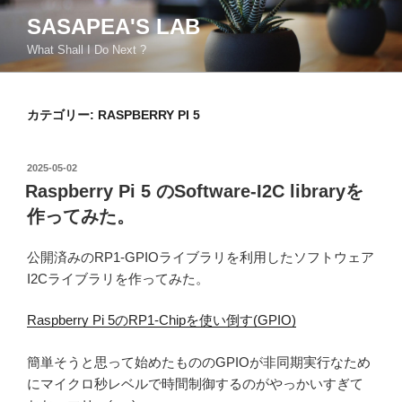
コ
SASAPEA'S LAB
ン
What Shall I Do Next ?
テ
ン
ツ
カテゴリー:
RASPBERRY PI 5
へ
ス
キ
投
2025-05-02
ッ
稿
Raspberry Pi 5 のSoftware-I2C libraryを
日:
プ
作ってみた。
公開済みのRP1-GPIOライブラリを利用したソフトウェア
I2Cライブラリを作ってみた。
Raspberry Pi 5のRP1-Chipを使い倒す(GPIO)
簡単そうと思って始めたもののGPIOが非同期実行なため
にマイクロ秒レベルで時間制御するのがやっかいすぎて