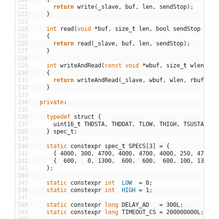
121
return
write
(
_slave
,
buf
,
len
,
sendStop
)
;
122
}
123
124
int
read
(
void
*
buf
,
size
_
t
len
,
bool
sendStop
=
tr
125
{
126
return
read
(
_slave
,
buf
,
len
,
sendStop
)
;
127
}
128
129
int
writeAndRead
(
const
void
*
wbuf
,
size
_
t
wlen
,
vo
130
{
131
return
writeAndRead
(
_slave
,
wbuf
,
wlen
,
rbuf
,
rl
132
}
133
134
private
:
135
136
typedef
struct
{
137
uint16
_
t
THDSTA
,
THDDAT
,
TLOW
,
THIGH
,
TSUSTA
,
TS
138
}
spec_t
;
139
140
static
constexpr
spec
_
t
SPECS
[
3
]
=
{
141
{
4000
,
300
,
4700
,
4000
,
4700
,
4000
,
250
,
4700
}
142
{
600
,
0
,
1300
,
600
,
600
,
600
,
100
,
1300
}
143
}
;
144
145
static
constexpr
int
LOW
=
0
;
146
static
constexpr
int
HIGH
=
1
;
147
148
static
constexpr
long
DELAY_AD
=
300L
;
/* 
149
static
constexpr
long
TIMEOUT_CS
=
200000000L
;
/* 