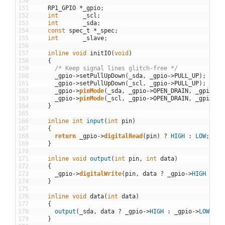
150
151
RP1_GPIO
*
_gpio
;
152
int
_scl
;
153
int
_sda
;
154
const
spec_t
*
_spec
;
155
int
_slave
;
156
157
inline
void
initIO
(
void
)
158
{
159
/* Keep signal lines glitch-free */
160
_gpio
->
setPullUpDown
(
_sda
,
_gpio
->
PULL_UP
)
;
161
_gpio
->
setPullUpDown
(
_scl
,
_gpio
->
PULL_UP
)
;
162
_gpio
->
pinMode
(
_sda
,
_gpio
->
OPEN_DRAIN
,
_gpio
->
H
163
_gpio
->
pinMode
(
_scl
,
_gpio
->
OPEN_DRAIN
,
_gpio
->
H
164
}
165
166
inline
int
input
(
int
pin
)
167
{
168
return
_gpio
->
digitalRead
(
pin
)
?
HIGH
:
LOW
;
169
}
170
171
inline
void
output
(
int
pin
,
int
data
)
172
{
173
_gpio
->
digitalWrite
(
pin
,
data
?
_gpio
->
HIGH
:
_g
174
}
175
176
inline
void
data
(
int
data
)
177
{
178
output
(
_sda
,
data
?
_gpio
->
HIGH
:
_gpio
->
LOW
)
;
179
}