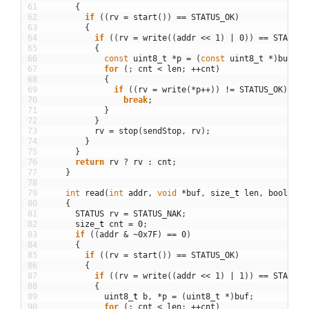
61
{
62
if
(
(
rv
=
start
(
)
)
==
STATUS_OK
)
63
{
64
if
(
(
rv
=
write
(
(
addr
<<
1
)
|
0
)
)
==
STATUS_
65
{
66
const
uint8_t
*
p
=
(
const
uint8_t
*
)
buf
;
67
for
(
;
cnt
<
len
;
++
cnt
)
68
{
69
if
(
(
rv
=
write
(
*
p
++
)
)
!=
STATUS_OK
)
70
break
;
71
}
72
}
73
rv
=
stop
(
sendStop
,
rv
)
;
74
}
75
}
76
return
rv
?
rv
:
cnt
;
77
}
78
79
int
read
(
int
addr
,
void
*
buf
,
size
_
t
len
,
bool
sen
80
{
81
STATUS
rv
=
STATUS_NAK
;
82
size
_
t
cnt
=
0
;
83
if
(
(
addr
&
~
0x7F
)
==
0
)
84
{
85
if
(
(
rv
=
start
(
)
)
==
STATUS_OK
)
86
{
87
if
(
(
rv
=
write
(
(
addr
<<
1
)
|
1
)
)
==
STATUS_
88
{
89
uint8
_
t
b
,
*
p
=
(
uint8_t
*
)
buf
;
90
for
(
;
cnt
<
len
;
++
cnt
)