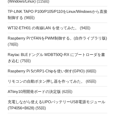
(Windows/Linux)
(115回)
TP-LINK TAPO P100/P105/P110をLinux/Windowsから直接
制御する
(98回)
WT32-ETH01 の有線LAN を使ってみた。
(94回)
Raspberry PiでFANをPWM制御する。(自作ライブラリ版)
(78回)
Raytac BLEドングル MDBT50Q-RX にブートローダを書
き込む
(75回)
Raspberry Pi 5のRP1-Chipを使い倒す(GPIO)
(68回)
リモコンの自動ボタン押し器を作ってみた。
(65回)
ATtiny10用開発ボードの決定版
(62回)
充電しながら使えるLIPOバッテリーUSB電源モジュール
(TP4056+B628)
(55回)