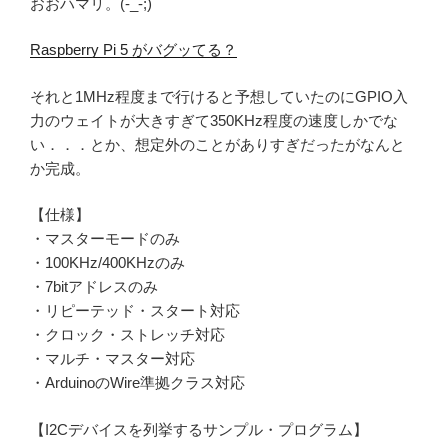
おおハマリ。(-_-;)
Raspberry Pi 5 がバグッてる？
それと1MHz程度まで行けると予想していたのにGPIO入
力のウェイトが大きすぎて350KHz程度の速度しかでな
い．．．とか、想定外のことがありすぎだったがなんと
か完成。
【仕様】
・マスターモードのみ
・100KHz/400KHzのみ
・7bitアドレスのみ
・リピーテッド・スタート対応
・クロック・ストレッチ対応
・マルチ・マスター対応
・ArduinoのWire準拠クラス対応
【I2Cデバイスを列挙するサンプル・プログラム】