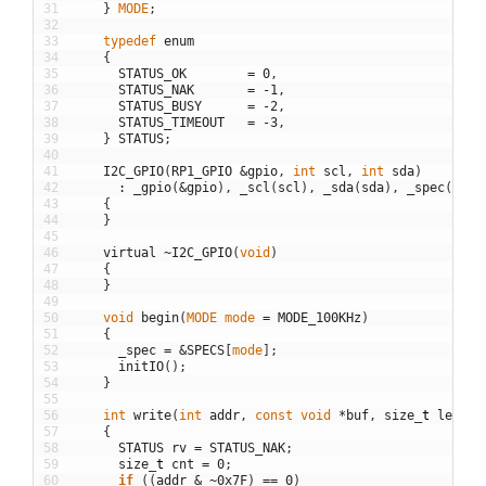
31
}
MODE
;
32
33
typedef
enum
34
{
35
STATUS_OK
=
0
,
36
STATUS_NAK
=
-
1
,
37
STATUS_BUSY
=
-
2
,
38
STATUS_TIMEOUT
=
-
3
,
39
}
STATUS
;
40
41
I2C_GPIO
(
RP1_GPIO
&
gpio
,
int
scl
,
int
sda
)
42
:
_gpio
(
&
gpio
)
,
_scl
(
scl
)
,
_sda
(
sda
)
,
_spec
(
SPEC
43
{
44
}
45
46
virtual
~
I2C_GPIO
(
void
)
47
{
48
}
49
50
void
begin
(
MODE
mode
=
MODE_100KHz
)
51
{
52
_spec
=
&
SPECS
[
mode
]
;
53
initIO
(
)
;
54
}
55
56
int
write
(
int
addr
,
const
void
*
buf
,
size
_
t
len
,
b
57
{
58
STATUS
rv
=
STATUS_NAK
;
59
size
_
t
cnt
=
0
;
60
if
(
(
addr
&
~
0x7F
)
==
0
)