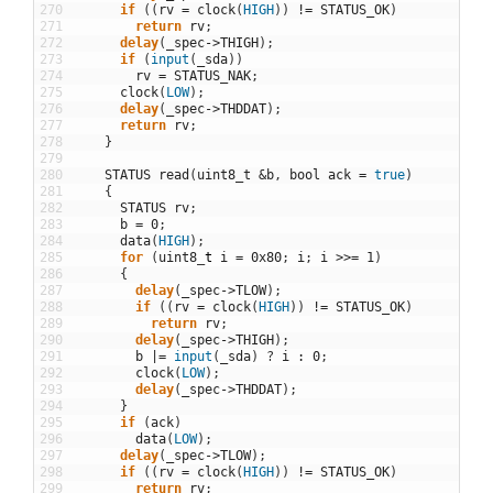
270
if
(
(
rv
=
clock
(
HIGH
)
)
!=
STATUS_OK
)
271
return
rv
;
272
delay
(
_spec
->
THIGH
)
;
273
if
(
input
(
_sda
)
)
274
rv
=
STATUS_NAK
;
275
clock
(
LOW
)
;
276
delay
(
_spec
->
THDDAT
)
;
277
return
rv
;
278
}
279
280
STATUS
read
(
uint8_t
&
b
,
bool
ack
=
true
)
281
{
282
STATUS
rv
;
283
b
=
0
;
284
data
(
HIGH
)
;
285
for
(
uint8
_
t
i
=
0x80
;
i
;
i
>>
=
1
)
286
{
287
delay
(
_spec
->
TLOW
)
;
288
if
(
(
rv
=
clock
(
HIGH
)
)
!=
STATUS_OK
)
289
return
rv
;
290
delay
(
_spec
->
THIGH
)
;
291
b
|=
input
(
_sda
)
?
i
:
0
;
292
clock
(
LOW
)
;
293
delay
(
_spec
->
THDDAT
)
;
294
}
295
if
(
ack
)
296
data
(
LOW
)
;
297
delay
(
_spec
->
TLOW
)
;
298
if
(
(
rv
=
clock
(
HIGH
)
)
!=
STATUS_OK
)
299
return
rv
;