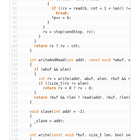
91
{
92
if
(
(
rv
=
read
(
b
,
cnt
+
1
<
len
)
)
!=
STA
93
break
;
94
*
p
++
=
b
;
95
}
96
}
97
rv
=
stop
(
sendStop
,
rv
)
;
98
}
99
}
100
return
rv
?
rv
:
cnt
;
101
}
102
103
int
writeAndRead
(
int
addr
,
const
void
*
wbuf
,
size
_
104
{
105
if
(
wbuf
&&
wlen
)
106
{
107
int
rv
=
write
(
addr
,
wbuf
,
wlen
,
rbuf
&&
rlen
108
if
(
(
size_t
)
rv
!=
wlen
)
109
return
rv
<
0
?
rv
:
0
;
110
}
111
return
rbuf
&&
rlen
?
read
(
addr
,
rbuf
,
rlen
)
:
0
112
}
113
114
void
slave
(
int
addr
=
-
1
)
115
{
116
_slave
=
addr
;
117
}
118
119
int
write
(
const
void
*
buf
,
size
_
t
len
,
bool
sendSt
120
{