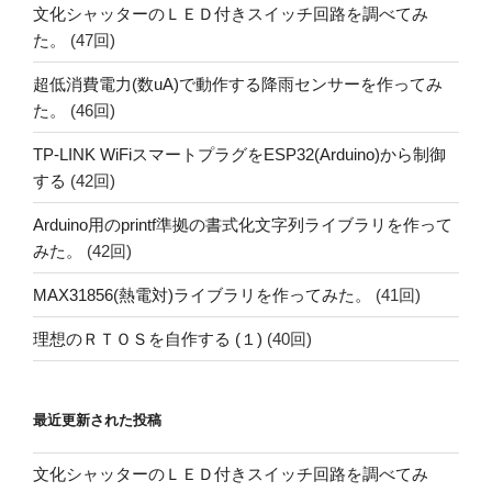
文化シャッターのＬＥＤ付きスイッチ回路を調べてみ
た。
(47回)
超低消費電力(数uA)で動作する降雨センサーを作ってみ
た。
(46回)
TP-LINK WiFiスマートプラグをESP32(Arduino)から制御
する
(42回)
Arduino用のprintf準拠の書式化文字列ライブラリを作って
みた。
(42回)
MAX31856(熱電対)ライブラリを作ってみた。
(41回)
理想のＲＴＯＳを自作する (１)
(40回)
最近更新された投稿
文化シャッターのＬＥＤ付きスイッチ回路を調べてみ