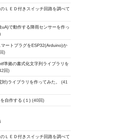
ーのＬＥＤ付きスイッチ回路を調べて
数uA)で動作する降雨センサーを作っ
)
FiスマートプラグをESP32(Arduino)か
回)
printf準拠の書式化文字列ライブラリを
42回)
(熱電対)ライブラリを作ってみた。
(41
を自作する (１)
(40回)
稿
ーのＬＥＤ付きスイッチ回路を調べて