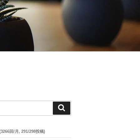
検
索
66回/月, 291/298投稿)