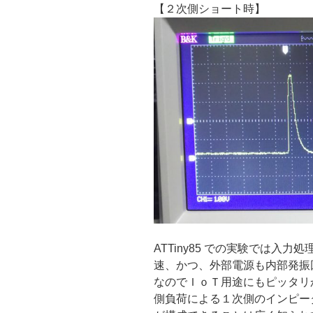
【２次側ショート時】
ATTiny85 での実験では入
速、かつ、外部電源も内部発振
なのでＩｏＴ用途にもピッタリ
側負荷による１次側のインピー