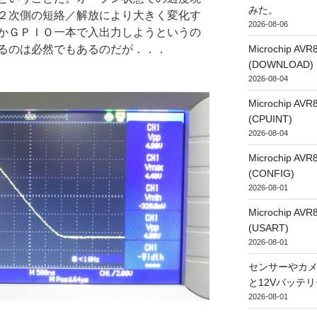
みた。
２次側の短絡／解放により大きく変化す
2026-08-06
かＧＰＩＯ一本で入出力しようというの
Microchip
るのは必然でもあるのだが．．．
(DOWNLOAD)
2026-08-04
Microchip
(CPUINT)
2026-08-04
Microchip
(CONFIG)
2026-08-01
Microchip
(USART)
2026-08-01
センサーやカ
と12Vバッテ
2026-08-01