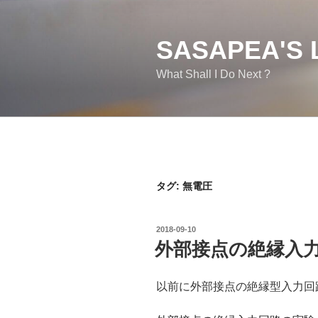
コ
ン
テ
SASAPEA'S 
ン
What Shall I Do Next ?
ツ
へ
ス
キ
ッ
プ
タグ:
無電圧
投
2018-09-10
稿
外部接点の絶縁入
日:
以前に外部接点の絶縁型入力回