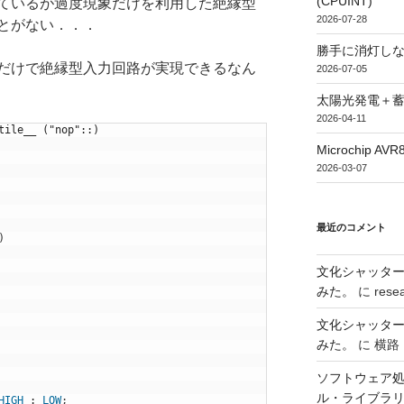
(CPUINT)
ているが過度現象だけを利用した絶縁型
2026-07-28
とがない．．．
勝手に消灯し
だけで絶縁型入力回路が実現できるなん
2026-07-05
太陽光発電＋
2026-04-11
tile__ ("nop"::)
Microchip
2026-03-07
最近のコメント
)
文化シャッタ
みた。
に
rese
文化シャッタ
みた。
に
横路
ソフトウェア処
ル・ライブラ
HIGH
:
LOW
;