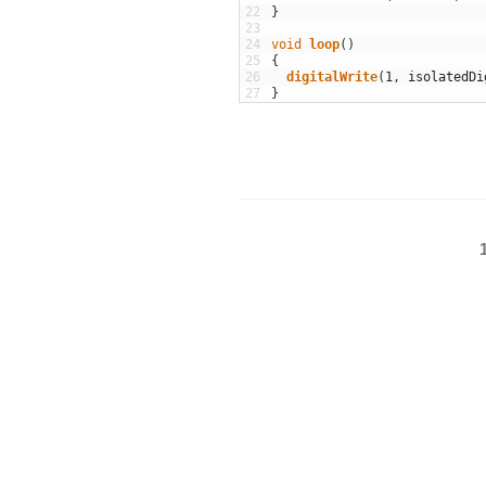
22
}
23
24
void
loop
(
)
25
{
26
digitalWrite
(
1
,
isolatedDi
27
}
投
稿
の
ペ
ー
ジ
送