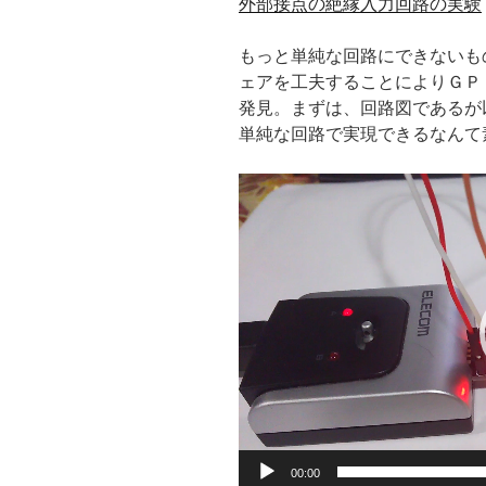
外部接点の絶縁入力回路の実験
もっと単純な回路にできないも
ェアを工夫することによりＧＰ
発見。まずは、回路図であるが
単純な回路で実現できるなんて素
動
画
プ
レ
ー
ヤ
ー
00:00