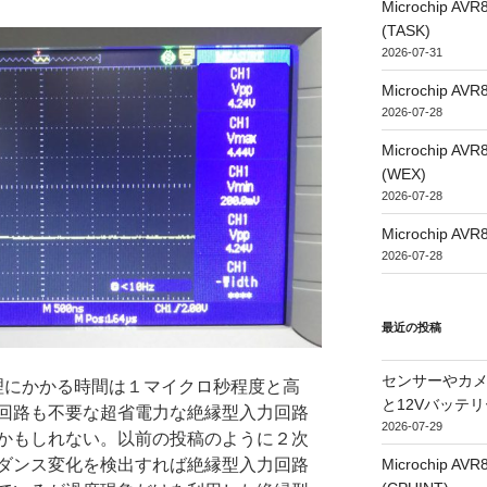
Microchip
(TASK)
2026-07-31
Microchip
2026-07-28
Microchip
(WEX)
2026-07-28
Microchip
2026-07-28
最近の投稿
センサーやカ
力処理にかかる時間は１マイクロ秒程度と高
と12Vバッテ
回路も不要な超省電力な絶縁型入力回路
2026-07-29
かもしれない。以前の投稿のように２次
Microchip
ダンス変化を検出すれば絶縁型入力回路