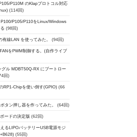
o P105/P110M のKlapプロトコル対応
nux)
(114回)
 P100/P105/P110をLinux/Windows
する
(98回)
1 の有線LAN を使ってみた。
(94回)
 PiでFANをPWM制御する。(自作ライブ
Eドングル MDBT50Q-RX にブートロー
74回)
i 5のRP1-Chipを使い倒す(GPIO)
(66
動ボタン押し器を作ってみた。
(64回)
用開発ボードの決定版
(62回)
えるLIPOバッテリーUSB電源モジ
+B628)
(55回)