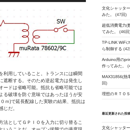
文化シャッタ
みた。
(47回)
超低消費電力(
てみた。
(46回
TP-LINK Wi
ら制御する
(42
Arduino用の
作ってみた。
(
を利用していること。トランスには瞬間
MAX31856
に遮断する。そのため逆起電力は発生し
回)
オードは省略可能。抵抗も省略可能では
理想のＲＴＯＳ
よる破壊を防ぐ意味ではあったほうが安
１０ｍ)で延長配線した実験の結果、抵抗は
感じだ。
最近更新された投
方法としてＧＰＩＯを入力に切り替るこ
文化シャッタ
ということだ。オープン状態での過度現