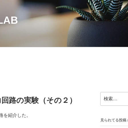
LAB
検
力回路の実験（その２）
索:
路を紹介した。
見られてる投稿 (32