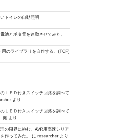
ないトイレの自動照明
蓄電池とポタ電を連動させてみた。
 AVR8 用のライブラリを自作する。(TCF)
ーのＬＥＤ付きスイッチ回路を調べて
archer
より
ーのＬＥＤ付きスイッチ回路を調べて
 健
より
理の限界に挑む。AVR用高速シリア
リを作ってみた。
に
researcher
より