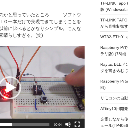
TP-LINK Tap
版 (Windows/Li
のかと思っていたところ．．．ソフトウ
TP-LINK TAPO
ＩＯ一本だけで実現できてしまうことを
から直接制御
以前に比べるとかなりシンプル。こんな
晴らしすぎる。(笑)
WT32-ETH0
Raspberry
ラリ版)
(78回)
Raytac BL
ダを書き込む
(
Raspberry P
回)
リモコンの自
ATtiny10
充電しながら使
00:04
ュール(TP4056