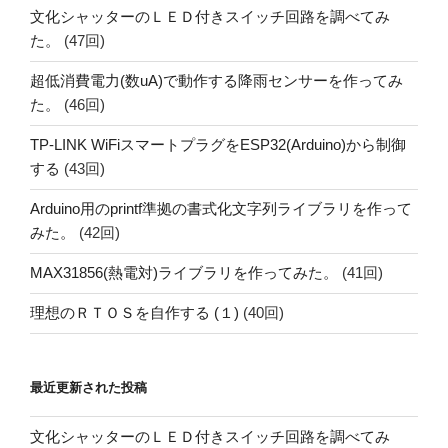
文化シャッターのＬＥＤ付きスイッチ回路を調べてみ
た。
(47回)
超低消費電力(数uA)で動作する降雨センサーを作ってみ
た。
(46回)
TP-LINK WiFiスマートプラグをESP32(Arduino)から制御
する
(43回)
Arduino用のprintf準拠の書式化文字列ライブラリを作って
みた。
(42回)
MAX31856(熱電対)ライブラリを作ってみた。
(41回)
理想のＲＴＯＳを自作する (１)
(40回)
最近更新された投稿
文化シャッターのＬＥＤ付きスイッチ回路を調べてみ