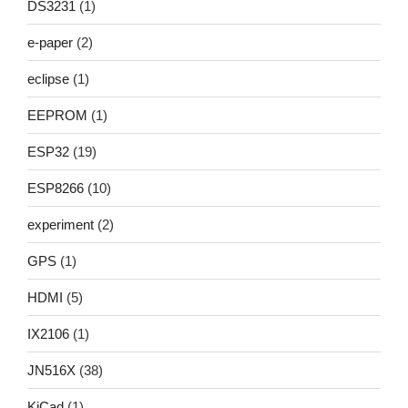
DS3231
(1)
e-paper
(2)
eclipse
(1)
EEPROM
(1)
ESP32
(19)
ESP8266
(10)
experiment
(2)
GPS
(1)
HDMI
(5)
IX2106
(1)
JN516X
(38)
KiCad
(1)