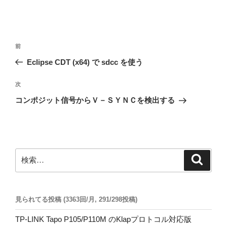
投
前
前
稿
の
Eclipse CDT (x64) で sdcc を使う
ナ
投
ビ
稿
次
次
ゲ
の
コンポジット信号からＶ－ＳＹＮＣを検出する
投
ー
稿
シ
ョ
ン
検
検
索
索:
見られてる投稿 (3363回/月, 291/298投稿)
TP-LINK Tapo P105/P110M のKlapプロトコル対応版