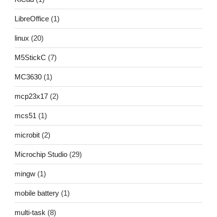
LibreOffice
(1)
linux
(20)
M5StickC
(7)
MC3630
(1)
mcp23x17
(2)
mcs51
(1)
microbit
(2)
Microchip Studio
(29)
mingw
(1)
mobile battery
(1)
multi-task
(8)