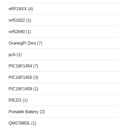
nRF24XX
(4)
nrf51822
(1)
nrf52840
(1)
OranegPi Zero
(7)
pcb
(1)
PIC16F1454
(7)
PIC16F1455
(3)
PIC16F1459
(1)
PIEZO
(1)
Portable Battery
(2)
QMC5883L
(1)