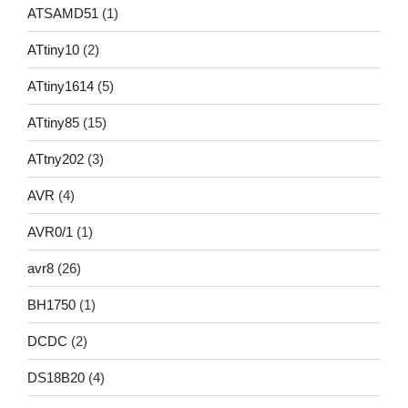
ATSAMD51
(1)
ATtiny10
(2)
ATtiny1614
(5)
ATtiny85
(15)
ATtny202
(3)
AVR
(4)
AVR0/1
(1)
avr8
(26)
BH1750
(1)
DCDC
(2)
DS18B20
(4)