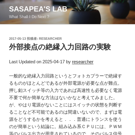
コ
SASAPEA'S LAB
ン
What Shall I Do Next ?
テ
ン
ツ
投
2017-05-13
投稿者:
RESEARCHER
へ
稿
外部接点の絶縁入力回路の実験
ス
日:
キ
ッ
Last Updated on 2025-04-17 by
researcher
プ
一般的な絶縁入力回路というとフォトカプラーで絶縁す
るものがほとんどであるが外部電源が必要な点が難点。
押し釦スイッチ等の入力であれば高速性も必要なく電源
不要で何か簡単な方法はないかなと考えてみました。
が、やはり電源がないことにはスイッチの状態を判断す
ることなど不可能であるのは間違いないので、まずは電
源をどうするかを考えると．．．普通にトランスを使う
のが簡単という結論に。組み込み系ＣＰＵには、ＰＷＭ
等のパルス出力が用意されているので、そのパルス信号