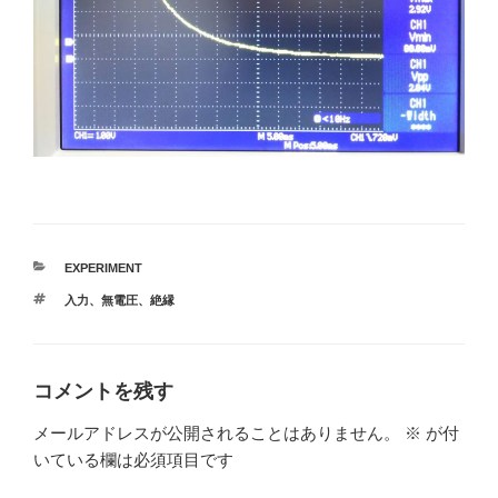
カ
EXPERIMENT
テ
タ
入力
、
無電圧
、
絶縁
ゴ
グ
リ
ー
コメントを残す
メールアドレスが公開されることはありません。
※
が付
いている欄は必須項目です