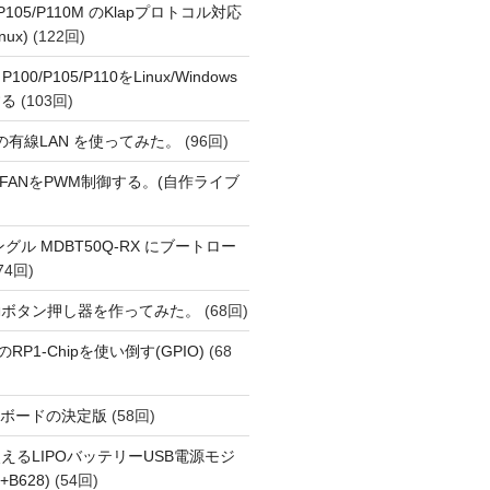
o P105/P110M のKlapプロトコル対応
nux)
(122回)
 P100/P105/P110をLinux/Windows
する
(103回)
1 の有線LAN を使ってみた。
(96回)
 PiでFANをPWM制御する。(自作ライブ
Eドングル MDBT50Q-RX にブートロー
74回)
動ボタン押し器を作ってみた。
(68回)
i 5のRP1-Chipを使い倒す(GPIO)
(68
用開発ボードの決定版
(58回)
えるLIPOバッテリーUSB電源モジ
+B628)
(54回)