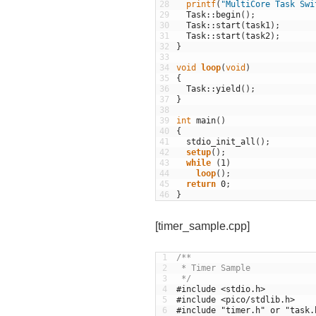
28
printf
(
"MultiCore Task Swi
29
Task
::
begin
(
)
;
30
Task
::
start
(
task1
)
;
31
Task
::
start
(
task2
)
;
32
}
33
34
void
loop
(
void
)
35
{
36
Task
::
yield
(
)
;
37
}
38
39
int
main
(
)
40
{
41
stdio_init_all
(
)
;
42
setup
(
)
;
43
while
(
1
)
44
loop
(
)
;
45
return
0
;
46
}
[timer_sample.cpp]
1
/**
2
 * Timer Sample
3
 */
4
#include <stdio.h>
5
#include <pico/stdlib.h>
6
#include "timer.h" or "task.