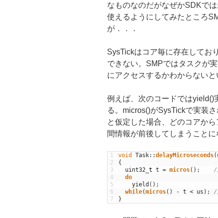
なものなのだがなぜかSDKでは未
使えるようにしてみたところS
が．．．
SysTickはコア毎に存在してお
できない。SMPではタスクが実行
にアクセスするかわからないと
例えば、次のコードではyield
る。micros()がSysTickで
と仮定した場合、どのコアからアク
間情報が前後してしまうことに
1
void
Task
::
delayMicroseconds
(
2
{
3
uint32
_
t
t
=
micros
(
)
;
/
4
do
5
yield
(
)
;
6
while
(
micros
(
)
-
t
<
us
)
;
/
7
}