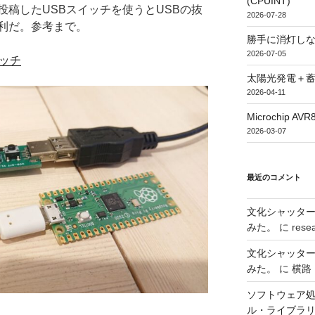
(CPUINT)
稿したUSBスイッチを使うとUSBの抜
2026-07-28
利だ。参考まで。
勝手に消灯し
2026-07-05
ッチ
太陽光発電＋
2026-04-11
Microchip
2026-03-07
最近のコメント
文化シャッタ
みた。
に
rese
文化シャッタ
みた。
に
横路
ソフトウェア処
ル・ライブラ