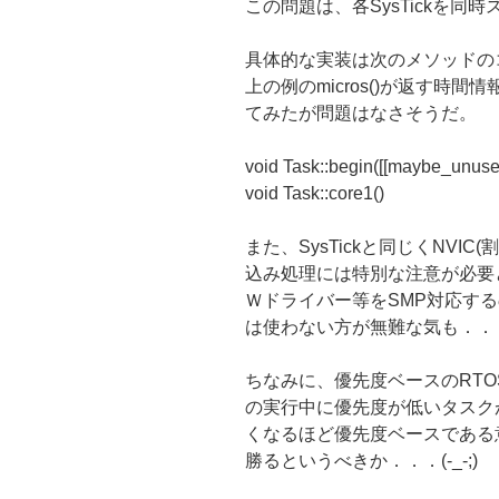
この問題は、各SysTickを同
具体的な実装は次のメソッドの
上の例のmicros()が返す時
てみたが問題はなさそうだ。
void Task::begin([[maybe_unused
void Task::core1()
また、SysTickと同じくNVI
込み処理には特別な注意が必要と
Ｗドライバー等をSMP対応す
は使わない方が無難な気も．．
ちなみに、優先度ベースのRTO
の実行中に優先度が低いタスク
くなるほど優先度ベースである
勝るというべきか．．．(-_-;)