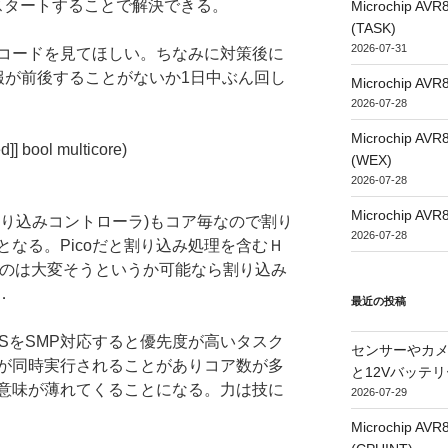
時スタートすることで解決できる。
Microchip
(TASK)
2026-07-31
コードを見てほしい。ちなみに対策後に
間情報が前後することがないか1日中ぶん回し
Microchip
2026-07-28
Microchip
]] bool multicore)
(WEX)
2026-07-28
Microchip
C(割り込みコントローラ)もコア毎なので割り
2026-07-28
なる。Picoだと割り込み処理を含むＨ
るのは大変そうというか可能なら割り込み
．
最近の投稿
SをSMP対応すると優先度が高いタスク
センサーやカ
が同時実行されることがありコア数が多
と12Vバッテ
意味が薄れてくることになる。力は技に
2026-07-29
Microchip