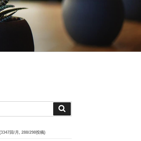
検
索
47回/月, 288/298投稿)