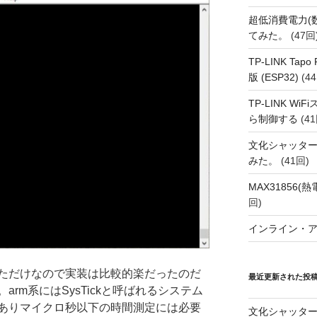
超低消費電力(
てみた。
(47回
TP-LINK Tap
版 (ESP32)
(44
TP-LINK Wi
ら制御する
(41
文化シャッタ
みた。
(41回)
MAX31856
回)
インライン・
ただけなので実装は比較的楽だったのだ
最近更新された投
arm系にはSysTickと呼ばれるシステム
ありマイクロ秒以下の時間測定には必要
文化シャッタ