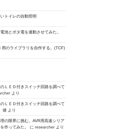
ないトイレの自動照明
蓄電池とポタ電を連動させてみた。
 AVR8 用のライブラリを自作する。(TCF)
ーのＬＥＤ付きスイッチ回路を調べて
archer
より
ーのＬＥＤ付きスイッチ回路を調べて
 健
より
理の限界に挑む。AVR用高速シリア
リを作ってみた。
に
researcher
より