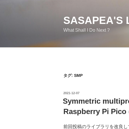
コ
ン
テ
SASAPEA'S 
ン
What Shall I Do Next ?
ツ
へ
ス
キ
ッ
プ
タグ:
SMP
投
2021-12-07
稿
Symmetric multipr
日:
Raspberry Pi Pico
前回投稿のライブラリを改良して Ras