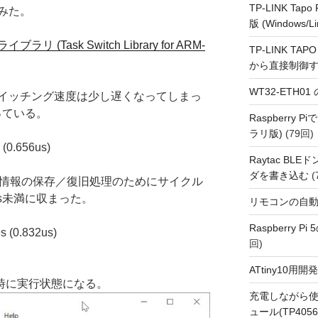
TP-LINK Tap
みた。
版 (Windows/Li
Task Switch Library for ARM-
TP-LINK TAPO
から直接制御
WT32-ETH0
イッチング速度は少し遅くなってしまっ
っている。
Raspberry
ラリ版)
(79回)
 (0.656us)
Raytac BL
ダを書き込む
(
タスク情報の保存／復旧処理のためにサイクル
us未満に収まった。
リモコンの自
Raspberry P
s (0.832us)
回)
ATtiny10
同時に実行状態になる。
充電しながら使
ュール(TP4056