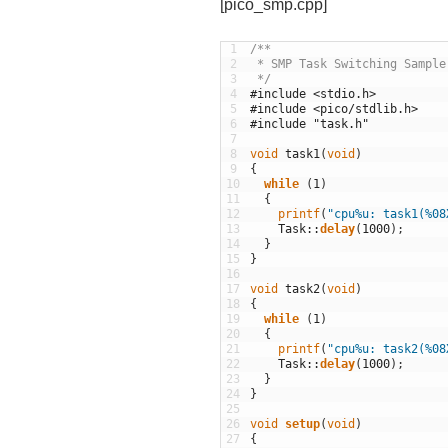
[pico_smp.cpp]
1
/**
2
 * SMP Task Switching Sample
3
 */
4
#include <stdio.h>
5
#include <pico/stdlib.h>
6
#include "task.h"
7
8
void
task1
(
void
)
9
{
10
while
(
1
)
11
{
12
printf
(
"cpu%u: task1(%08
13
Task
::
delay
(
1000
)
;
14
}
15
}
16
17
void
task2
(
void
)
18
{
19
while
(
1
)
20
{
21
printf
(
"cpu%u: task2(%08
22
Task
::
delay
(
1000
)
;
23
}
24
}
25
26
void
setup
(
void
)
27
{