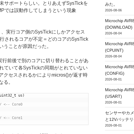
サポートらしい。とりあえずSysTickを
みた。
MPでは誤動作してしまうという現象
2026-08-06
Microchip
(DOWNLOAD)
り、実行コア側のSysTickにしかアクセス
2026-08-04
されるコアが不定＝どのコアのSysTick
Microchip
いうことが原因だった。
(CPUINT)
2026-08-04
()実行前後で別のコアに切り替わることがあ
Microchip
実装されていて各SysTickの同期がとれていない
(CONFIG)
セスされるかによりmicros()が返す時
2026-08-01
なる。
Microchip
uint32
_
t
us
)
(USART)
2026-08-01
/ <-- Core0
センサーやカ
/ <-- Core1
と12Vバッテ
2026-08-01