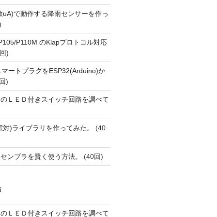
数uA)で動作する降雨センサーを作っ
)
o P105/P110M のKlapプロトコル対応
回)
FiスマートプラグをESP32(Arduino)か
回)
ーのＬＥＤ付きスイッチ回路を調べて
(熱電対)ライブラリを作ってみた。
(40
アセンブラを賢く使う方法。
(40回)
稿
ーのＬＥＤ付きスイッチ回路を調べて