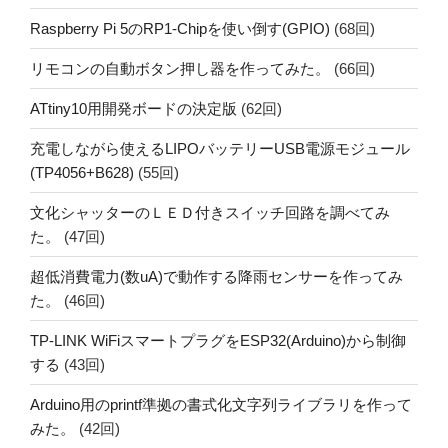
Raspberry Pi 5のRP1-Chipを使い倒す(GPIO)
(68回)
リモコンの自動ボタン押し器を作ってみた。
(66回)
ATtiny10用開発ボードの決定版
(62回)
充電しながら使えるLIPOバッテリーUSB電源モジュール
(TP4056+B628)
(55回)
文化シャッターのＬＥＤ付きスイッチ回路を調べてみ
た。
(47回)
超低消費電力(数uA)で動作する降雨センサーを作ってみ
た。
(46回)
TP-LINK WiFiスマートプラグをESP32(Arduino)から制御
する
(43回)
Arduino用のprintf準拠の書式化文字列ライブラリを作って
みた。
(42回)