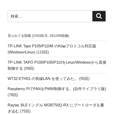
ョ
ン
検
検
索
索:
見られてる投稿 (3342回/月, 291/298投稿)
TP-LINK Tapo P105/P110M のKlapプロトコル対応版
(Windows/Linux)
(115回)
TP-LINK TAPO P100/P105/P110をLinux/Windowsから直接
制御する
(99回)
WT32-ETH01 の有線LAN を使ってみた。
(95回)
Raspberry PiでFANをPWM制御する。(自作ライブラリ版)
(78回)
Raytac BLEドングル MDBT50Q-RX にブートローダを書
き込む
(75回)