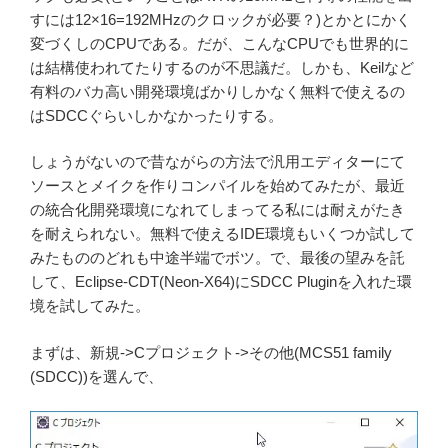
すには12×16=192MHzのクロックが必要？)とかとにかく
変づくしのCPUである。だが、こんなCPUでも世界的に
は結構使われてたりするのが不思議だ。しかも、Keilなど
有料のバカ高い開発環境ばかりしかなく無料で使えるの
はSDCCぐらいしかなかったりする。
しょうがないので昔ながらの方法で汎用エディターにて
ソースとメイクを作りコンパイルを始めてみたが、最近
の統合化開発環境になれてしまってる私には耐えがたき
を耐えられない。無料で使えるIDE環境もいくつか試して
みたもののどれも中途半端でボツ。で、最後の望みを託
して、Eclipse-CDT(Neon-X64)にSDCC Pluginを入れた環
境を試してみた。
まずは、新規->Cプロジェクト->その他(MCS51 family
(SDCC))を選んで、