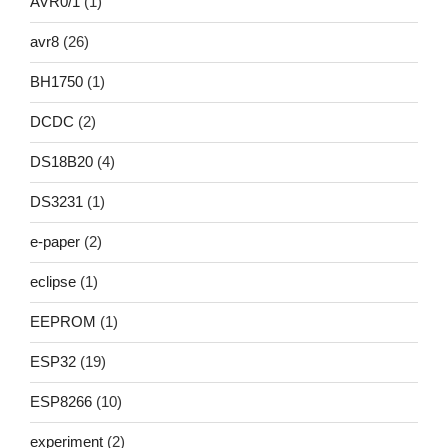
AVR0/1
(1)
avr8
(26)
BH1750
(1)
DCDC
(2)
DS18B20
(4)
DS3231
(1)
e-paper
(2)
eclipse
(1)
EEPROM
(1)
ESP32
(19)
ESP8266
(10)
experiment
(2)