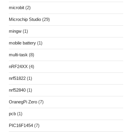
microbit
(2)
Microchip Studio
(29)
mingw
(1)
mobile battery
(1)
multi-task
(8)
nRF24XX
(4)
nrf51822
(1)
nrf52840
(1)
OranegPi Zero
(7)
pcb
(1)
PIC16F1454
(7)