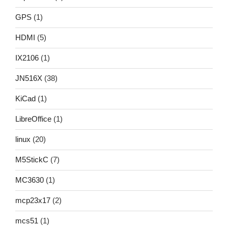
GPS
(1)
HDMI
(5)
IX2106
(1)
JN516X
(38)
KiCad
(1)
LibreOffice
(1)
linux
(20)
M5StickC
(7)
MC3630
(1)
mcp23x17
(2)
mcs51
(1)