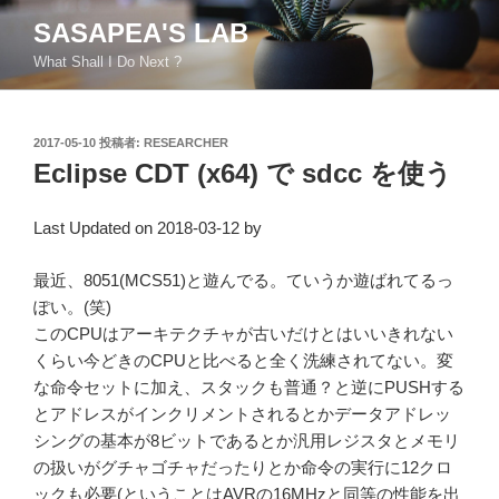
コ
SASAPEA'S LAB
ン
What Shall I Do Next ?
テ
ン
ツ
投
2017-05-10
投稿者:
RESEARCHER
へ
稿
Eclipse CDT (x64) で sdcc を使う
ス
日:
キ
ッ
Last Updated on 2018-03-12 by
プ
最近、8051(MCS51)と遊んでる。ていうか遊ばれてるっ
ぽい。(笑)
このCPUはアーキテクチャが古いだけとはいいきれない
くらい今どきのCPUと比べると全く洗練されてない。変
な命令セットに加え、スタックも普通？と逆にPUSHする
とアドレスがインクリメントされるとかデータアドレッ
シングの基本が8ビットであるとか汎用レジスタとメモリ
の扱いがグチャゴチャだったりとか命令の実行に12クロ
ックも必要(ということはAVRの16MHzと同等の性能を出