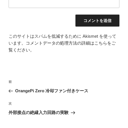
このサイトはスパムを低減するために Akismet を使って
います。
コメントデータの処理方法の詳細はこちらをご
覧ください
。
投
前
前
稿
の
OrangePi Zero 冷却ファン付きケース
ナ
投
ビ
稿
次
次
ゲ
の
外部接点の絶縁入力回路の実験
投
ー
稿
シ