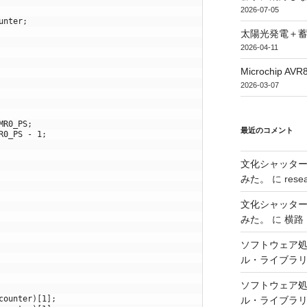
2026-07-05
unter
;
太陽光発電＋
2026-04-11
Microchip
2026-03-07
MR0_PS
;
最近のコメント
R0_PS
-
1
;
文化シャッタ
みた。
に
rese
文化シャッタ
みた。
に
横路
ソフトウェア処
ル・ライブラ
ソフトウェア処
counter
)
[
1
]
;
ル・ライブラ