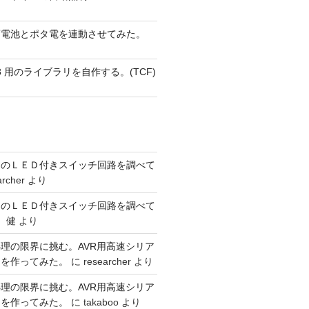
蓄電池とポタ電を連動させてみた。
 AVR8 用のライブラリを自作する。(TCF)
ーのＬＥＤ付きスイッチ回路を調べて
archer
より
ーのＬＥＤ付きスイッチ回路を調べて
 健
より
理の限界に挑む。AVR用高速シリア
リを作ってみた。
に
researcher
より
理の限界に挑む。AVR用高速シリア
リを作ってみた。
に
takaboo
より