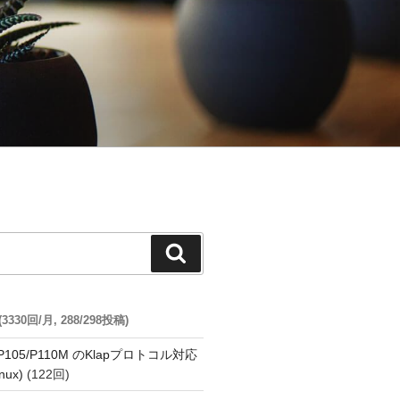
検
索
30回/月, 288/298投稿)
o P105/P110M のKlapプロトコル対応
nux)
(122回)