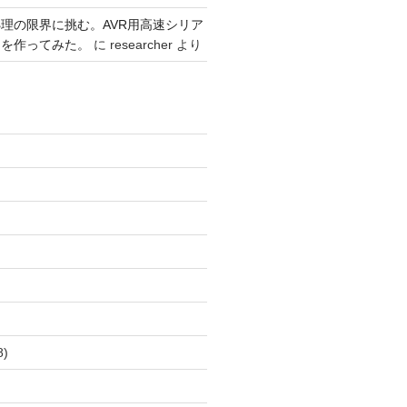
理の限界に挑む。AVR用高速シリア
リを作ってみた。
に
researcher
より
)
8)
)