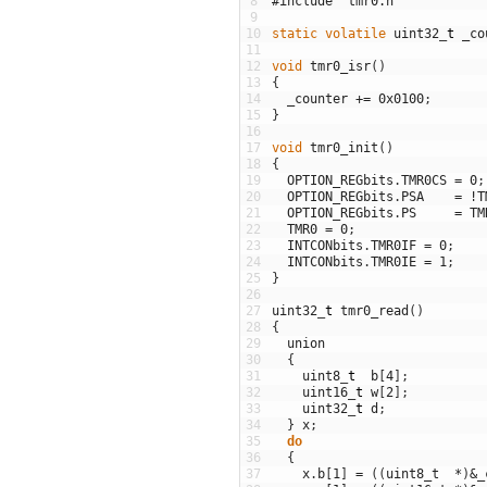
8
#include "tmr0.h"
9
10
static
volatile
uint32
_
t
_co
11
12
void
tmr0_isr
(
)
13
{
14
_counter
+=
0x0100
;
15
}
16
17
void
tmr0_init
(
)
18
{
19
OPTION_REGbits
.
TMR0CS
=
0
;
20
OPTION_REGbits
.
PSA
=
!
T
21
OPTION_REGbits
.
PS
=
TM
22
TMR0
=
0
;
23
INTCONbits
.
TMR0IF
=
0
;
24
INTCONbits
.
TMR0IE
=
1
;
25
}
26
27
uint32
_
t
tmr0_read
(
)
28
{
29
union
30
{
31
uint8
_
t
b
[
4
]
;
32
uint16
_
t
w
[
2
]
;
33
uint32
_
t
d
;
34
}
x
;
35
do
36
{
37
x
.
b
[
1
]
=
(
(
uint8_t
*
)
&
_