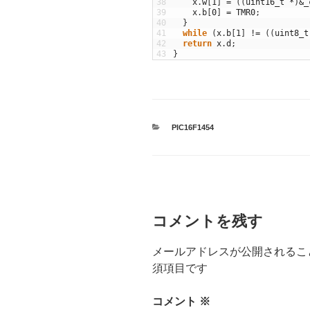
38
x
.
w
[
1
]
=
(
(
uint16_t
*
)
&
_
39
x
.
b
[
0
]
=
TMR0
;
40
}
41
while
(
x
.
b
[
1
]
!=
(
(
uint8_t
42
return
x
.
d
;
43
}
カ
PIC16F1454
テ
ゴ
リ
ー
コメントを残す
メールアドレスが公開されるこ
須項目です
コメント
※