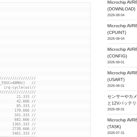
Microchip
(DOWNLOAD)
2026-08-04
Microchip
(CPUINT)
2026-08-04
Microchip
(CONFIG)
2026-08-01
Microchip
/////////////////
(USART)
_FOSC=48MHz)   //
2026-08-01
  irq-cycle(us)//
/////////////////
センサーやカ
        21.333 //
        42.666 //
と12Vバッテ
        85.333 //
2026-08-01
       170.666 //
       341.333 //
Microchip
       682.666 //
      1365.333 //
(TASK)
      2730.666 //
2026-07-31
      5461.333 //