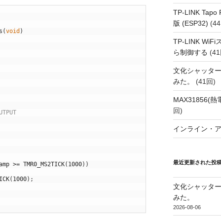
TP-LINK Tap
版 (ESP32)
(44
s
(
void
)
TP-LINK Wi
ら制御する
(41
文化シャッタ
みた。
(41回)
MAX31856
回)
UTPUT
インライン・
最近更新された投
amp
>=
TMR0_MS2TICK
(
1000
)
)
ICK
(
1000
)
;
文化シャッタ
みた。
2026-08-06