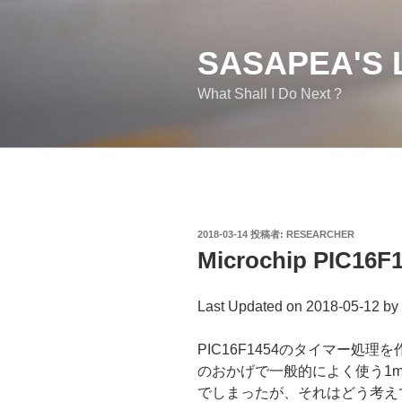
コ
ン
テ
SASAPEA'S 
ン
What Shall I Do Next ?
ツ
へ
ス
キ
ッ
プ
投
2018-03-14
投稿者:
RESEARCHER
稿
Microchip PIC
日:
Last Updated on 2018-05-12 by
PIC16F1454のタイマー処
のおかげで一般的によく使う1
でしまったが、それはどう考え