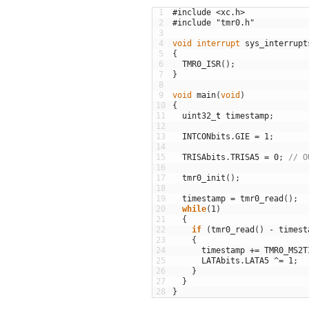
1
#include <xc.h>
2
#include "tmr0.h"
3
4
void
interrupt
sys_interrupt
5
{
6
TMR0_ISR
(
)
;
7
}
8
9
void
main
(
void
)
10
{
11
uint32
_
t
timestamp
;
12
13
INTCONbits
.
GIE
=
1
;
14
15
TRISAbits
.
TRISA5
=
0
;
// O
16
17
tmr0_init
(
)
;
18
19
timestamp
=
tmr0_read
(
)
;
20
while
(
1
)
21
{
22
if
(
tmr0_read
(
)
-
timest
23
{
24
timestamp
+=
TMR0_MS2T
25
LATAbits
.
LATA5
^=
1
;
26
}
27
}
28
}