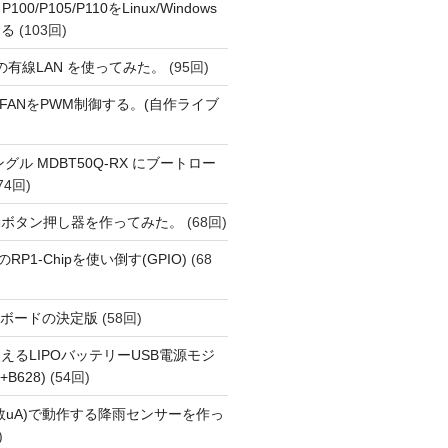
 P100/P105/P110をLinux/Windows
する
(103回)
1 の有線LAN を使ってみた。
(95回)
 PiでFANをPWM制御する。(自作ライブ
Eドングル MDBT50Q-RX にブートロー
74回)
動ボタン押し器を作ってみた。
(68回)
i 5のRP1-Chipを使い倒す(GPIO)
(68
用開発ボードの決定版
(58回)
えるLIPOバッテリーUSB電源モジ
+B628)
(54回)
数uA)で動作する降雨センサーを作っ
)