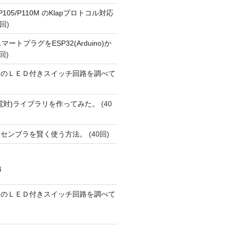
o P105/P110M のKlapプロトコル対応
回)
FiスマートプラグをESP32(Arduino)か
回)
ーのＬＥＤ付きスイッチ回路を調べて
(熱電対)ライブラリを作ってみた。
(40
アセンブラを賢く使う方法。
(40回)
稿
ーのＬＥＤ付きスイッチ回路を調べて