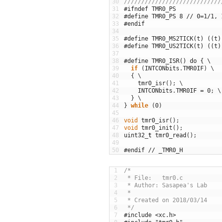
30
////////////////////////////
31
#ifndef TMR0_PS
32
#define TMR0_PS 8 // 0=1/1, 
33
#endif
34
35
#define TMR0_MS2TICK(t) ((t)
36
#define TMR0_US2TICK(t) ((t)
37
38
#define TMR0_ISR() do { \
39
if
(
INTCONbits
.
TMR0IF
)
\
40
{
\
41
tmr0_isr
(
)
;
\
42
INTCONbits
.
TMR0IF
=
0
;
\
43
}
\
44
}
while
(
0
)
45
46
void
tmr0_isr
(
)
;
47
void
tmr0_init
(
)
;
48
uint32
_
t
tmr0_read
(
)
;
49
50
#endif // _TMR0_H
1
/*
2
 * File:   tmr0.c
3
 * Author: Sasapea's Lab
4
 *
5
 * Created on 2018/03/14
6
 */
7
#include <xc.h>  