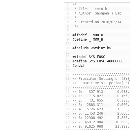
1
/* 
2
 * File:   tmr0.h
3
 * Author: Sasapea's Lab
4
 *
5
 * Created on 2018/03/14
6
 */
7
8
#ifndef _TMR0_H
9
#define _TMR0_H
10
11
#include <stdint.h>
12
13
#ifndef SYS_FOSC
14
#define SYS_FOSC 48000000
15
#endif
16
17
////////////////////////////
18
// Prescaler Setting's  (SYS
19
//   max time(s)  period(us)
20
////////////////////////////
21
// 0:   357.913,      0.083,
22
// 1:   715.827,      0.166,
23
// 2:   431.655,      0.333,
24
// 3:  2863.311,      0.666,
25
// 4:  5726.623,      1.333,
26
// 5: 11453.246,      2.666,
27
// 6: 22906.492,      5.333,
28
// 7: 45812.984,     10.666,
29
// 8: 91625.968,     21.333,