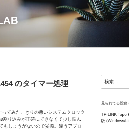
LAB
検
16F1454 のタイマー処理
索:
見られてる投稿 (33
理を作ってみた。きりの悪いシステムクロック
TP-LINK Tap
ms割り込みが正確にできなくて少し悩ん
版 (Windows/Li
てもしょうがないので妥協。違うアプロ