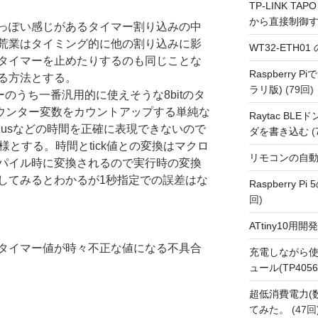
TP-LINK TAPO
から直接制御
っぽい感じがあるタイマー割り込みの中
荒業はタイミング的に他の割り込みに影
WT32-ETH0
タイマーを止めたりするのも同じことな
Raspberry
る方法とする。
ラリ版)
(79回)
マーのうち一番汎用的に使えそうな8bitのタ
tカウンター変数をカウントアップする単純な
Raytac BL
やusなどの時間を正確に表現できないので
ダを書き込む
(
仕様とする。時間とtick値との変換はマクロ
リモコンの自
パイル時に変換されるので実行時の変換
してみるとわかるが1秒指定での誤差はな
Raspberry P
回)
ATtiny10
タイマー値が時々不正な値になる不具合
充電しながら使
ュール(TP4056
超低消費電力(
】
てみた。
(47回