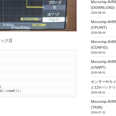
Microchip
(DOWNLOAD)
2026-08-04
Microchip
(CPUINT)
2026-08-04
ック)】
Microchip
(CONFIG)
2026-08-01
Microchip
(USART)
2026-08-01
センサーやカ
と12Vバッテ
)
al
::
read
(
)
)
;
2026-08-01
Microchip
(TASK)
2026-07-31