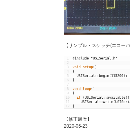
【サンプル・スケッチ(エコーバ
1
#include "USISerial.h"
2
3
void
setup
(
)
4
{
5
USISerial
::
begin
(
115200
)
;
6
}
7
8
void
loop
(
)
9
{
10
if
(
USISerial
::
available
(
)
11
USISerial
::
write
(
USISeri
12
}
【修正履歴】
2020-06-23