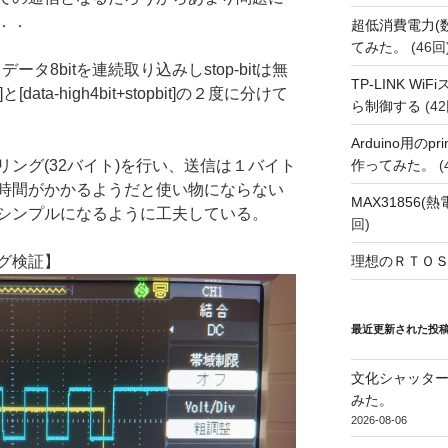
．．
超低消費電力(
てみた。
(46回
からデータ8bitを連続取り込みしstop-bitは無
TP-LINK Wi
t]と[data-high4bit+stopbit]の２度に分けて
ら制御する
(42
Arduino用の
作ってみた。
(
ング(32バイト)を行い、送信は１バイト
時間がかかるようだと使い物にならない
MAX31856
シンプルになるように工夫している。
回)
理想のＲＴＯＳ
ング検証】
最近更新された投
文化シャッタ
みた。
2026-08-06