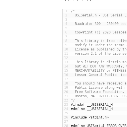
1
/*
2
  USISerial.h - USI Serial L
3
4
  Baudrate: 300 - 230400 bps
5
6
  Copyright (c) 2020 Sasapea
7
8
  This library is free softw
9
  modify it under the terms 
10
  License as published by th
11
  version 2.1 of the License
12
13
  This library is distribute
14
  but WITHOUT ANY WARRANTY; 
15
  MERCHANTABILITY or FITNESS
16
  Lesser General Public Lice
17
18
  You should have received a
19
  Public License along with 
20
  Free Software Foundation, 
21
  Boston, MA  02111-1307  US
22
*/
23
#ifndef __USISERIAL_H
24
#define __USISERIAL_H
25
26
#include <stdint.h>
27
28
#define USISerial_ERROR_OVER