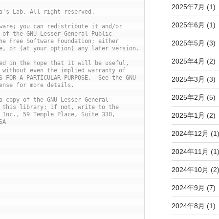
2025年7月
(1)
a's Lab. All right reserved.
2025年6月
(1)
ware; you can redistribute it and/or
 of the GNU Lesser General Public
he Free Software Foundation; either
2025年5月
(3)
e, or (at your option) any later version.
2025年4月
(2)
ed in the hope that it will be useful,
 without even the implied warranty of
S FOR A PARTICULAR PURPOSE.  See the GNU
2025年3月
(3)
ense for more details.
2025年2月
(5)
a copy of the GNU Lesser General
 this library; if not, write to the
 Inc., 59 Temple Place, Suite 330,
2025年1月
(2)
SA
2024年12月
(1
2024年11月
(1
2024年10月
(2
2024年9月
(7)
2024年8月
(1)