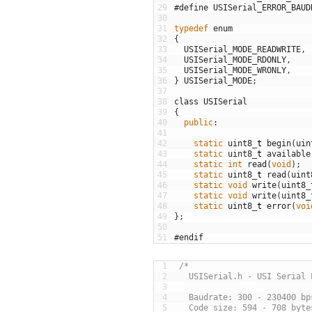
29
#define USISerial_ERROR_BAUD
30
31
typedef
enum
32
{
33
USISerial_MODE_READWRITE
,
34
USISerial_MODE_RDONLY
,
35
USISerial_MODE_WRONLY
,
36
}
USISerial_MODE
;
37
38
class
USISerial
39
{
40
public
:
41
42
static
uint8
_
t
begin
(
uin
43
static
uint8
_
t
available
44
static
int
read
(
void
)
;
45
static
uint8
_
t
read
(
uint
46
static
void
write
(
uint8
_
47
static
void
write
(
uint8_
48
static
uint8
_
t
error
(
voi
49
}
;
50
51
#endif
1
/*
2
  USISerial.h - USI Serial 
3
4
  Baudrate: 300 - 230400 bp
5
  Code size: 594 - 708 byte