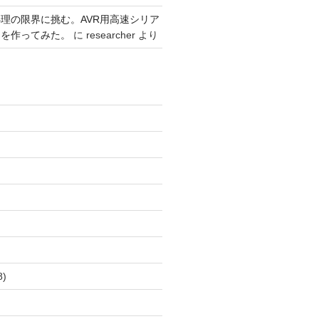
理の限界に挑む。AVR用高速シリア
リを作ってみた。
に
researcher
より
)
8)
)