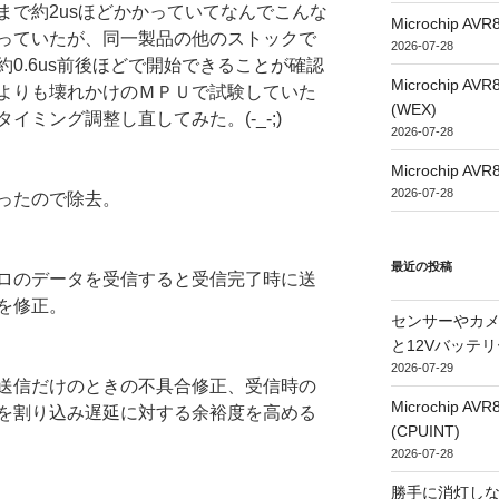
まで約2usほどかかっていてなんでこんな
Microchip
っていたが、同一製品の他のストックで
2026-07-28
0.6us前後ほどで開始できることが確認
Microchip
よりも壊れかけのＭＰＵで試験していた
(WEX)
ミング調整し直してみた。(-_-;)
2026-07-28
Microchip
2026-07-28
ったので除去。
最近の投稿
ロのデータを受信すると受信完了時に送
を修正。
センサーやカ
と12Vバッテ
2026-07-29
送信だけのときの不具合修正、受信時の
Microchip
を割り込み遅延に対する余裕度を高める
(CPUINT)
2026-07-28
勝手に消灯し