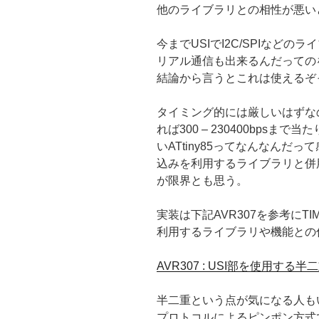
他のライブラリとの相性が悪い
今までUSIでI2C/SPIなどの
リアル通信も出来るんだっての
結論から言うとこれは使えるぞ
タイミング的には厳しいはずな
れば300 – 230400bps
いATtiny85ってなんなんだ
込みを利用するライブラリと併用
が限界とも思う。
実装は下記AVR307を参考にTI
利用するライブラリや機能との
AVR307 : USI部を使用する半
半二重という点が気になる人も
プロトコルによるピンポン方式