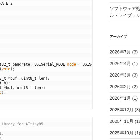
RATE 2
ソフトウェア処
ル・ライブラ
アーカイブ
2026年7月
(3)
2026年4月
(1)
t32
_
t
baudrate
,
USISerial
_
MODE
mode
=
USISerial_MODE_READWRITE
)
;
(
void
)
;
2026年3月
(3)
8_t
*
buf
,
uint8
_
t
len
)
;
t
b
)
;
2026年2月
(2)
t
*
buf
,
uint8
_
t
len
)
;
d
)
;
2026年1月
(1)
2025年12月
(3
2025年11月
(1
Library for ATtiny85
2025年10月
(1
s.
s.