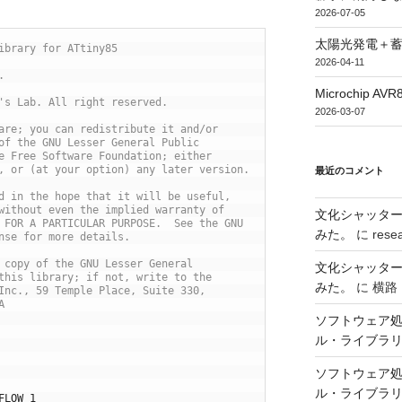
2026-07-05
太陽光発電＋
ibrary for ATtiny85
2026-04-11
.
Microchip
's Lab. All right reserved.
2026-03-07
are; you can redistribute it and/or
of the GNU Lesser General Public
e Free Software Foundation; either
, or (at your option) any later version.
最近のコメント
d in the hope that it will be useful,
without even the implied warranty of
文化シャッタ
 FOR A PARTICULAR PURPOSE.  See the GNU
みた。
に
rese
nse for more details.
 copy of the GNU Lesser General
文化シャッタ
this library; if not, write to the
みた。
に
横路
Inc., 59 Temple Place, Suite 330,
A
ソフトウェア処
ル・ライブラ
ソフトウェア処
ル・ライブラ
FLOW 1