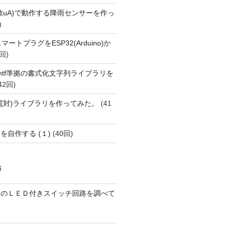
数uA)で動作する降雨センサーを作っ
)
FiスマートプラグをESP32(Arduino)か
回)
printf準拠の書式化文字列ライブラリを
42回)
(熱電対)ライブラリを作ってみた。
(41
を自作する (１)
(40回)
稿
ーのＬＥＤ付きスイッチ回路を調べて