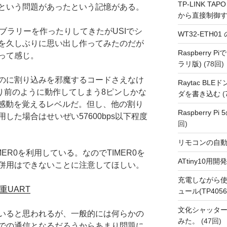
TP-LINK TAPO
という問題があったという記憶がある。
から直接制御
ライブラリーを作ったりしてきたがUSIでシ
WT32-ETH0
を久しぶりに思い出し作ってみたのだが
Raspberry
って感じ。
ラリ版)
(78回)
のに割り込みを邪魔するコードさえなけ
Raytac BL
まで当たり前のように動作してしまう8ピンしかな
ダを書き込む
(
って感動を覚えるレベルだ。但し、他の割り
Raspberry P
した場合はせいぜい57600bps以下程度
回)
リモコンの自
MER0を利用している。なのでTIMER0を
ATtiny10
併用はできないことに注意してほしい。
充電しながら使
二重UART
ュール(TP4056
文化シャッタ
いると思われるが、一般的には何らかの
みた。
(47回)
での通信となるだろうからあまり問題に