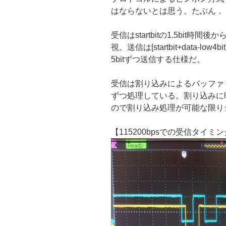
はならないとは思う。たぶん．
受信はstartbitの1.5bit時間後
視。送信は[startbit+data-low4bi
5bitずつ送信する仕様だ。
受信は割り込みによるバッファリ
ずつ処理している。割り込みに
ので割り込み処理が可能な限り
【115200bpsでの受信タイミ