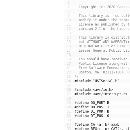
6
7
  Copyright (c) 2020 Sasape
8
9
  This library is free soft
10
  modify it under the terms
11
  License as published by t
12
  version 2.1 of the Licens
13
14
  This library is distribut
15
  but WITHOUT ANY WARRANTY;
16
  MERCHANTABILITY or FITNES
17
  Lesser General Public Lic
18
19
  You should have received 
20
  Public License along with
21
  Free Software Foundation,
22
  Boston, MA  02111-1307  U
23
*/
24
#include "USISerial.h"
25
26
#include <avr/io.h>
27
#include <avr/interrupt.h>
28
29
#define DO_PORT B
30
#define DO_POS  1
31
#define DI_PORT B
32
#define DI_POS  0
33
34
#define CAT(a, b) a##b
35
#define REG(r, p) CAT(r, p)