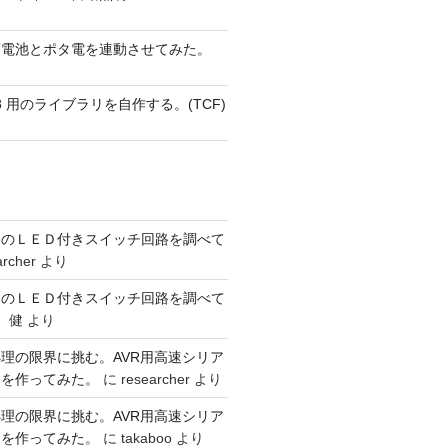
蓄電池とポタ電を連動させてみた。
 AVR8 用のライブラリを自作する。(TCF)
ーのＬＥＤ付きスイッチ回路を調べて
archer
より
ーのＬＥＤ付きスイッチ回路を調べて
 健
より
理の限界に挑む。AVR用高速シリア
リを作ってみた。
に
researcher
より
理の限界に挑む。AVR用高速シリア
リを作ってみた。
に
takaboo
より