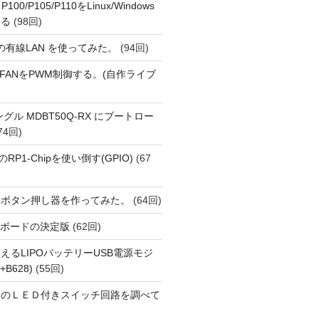
 P100/P105/P110をLinux/Windows
する
(98回)
1 の有線LAN を使ってみた。
(94回)
 PiでFANをPWM制御する。(自作ライブ
Eドングル MDBT50Q-RX にブートロー
74回)
i 5のRP1-Chipを使い倒す(GPIO)
(67
動ボタン押し器を作ってみた。
(64回)
用開発ボードの決定版
(62回)
えるLIPOバッテリーUSB電源モジ
+B628)
(55回)
ーのＬＥＤ付きスイッチ回路を調べて