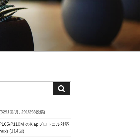
検
索
91回/月, 291/298投稿)
o P105/P110M のKlapプロトコル対応
nux)
(114回)