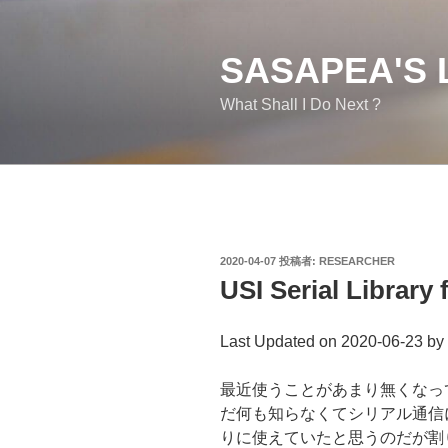
コ
ン
テ
SASAPEA'S 
ン
What Shall I Do Next ?
ツ
へ
ス
キ
ッ
プ
投
2020-04-07
投稿者:
RESEARCHER
稿
USI Serial Library 
日:
Last Updated on 2020-06-23 by
最近使うことがあまり無くなってき
だ何も知らなくてシリアル通信にはS
りに使えていたと思うのだが割