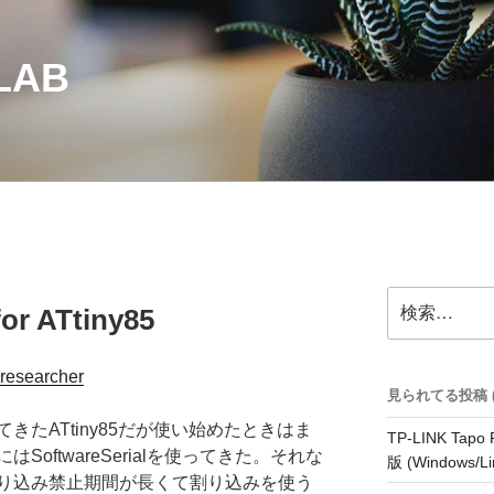
LAB
検
for ATtiny85
索:
researcher
見られてる投稿 (32
たATtiny85だが使い始めたときはま
TP-LINK Tap
oftwareSerialを使ってきた。それな
版 (Windows/Li
り込み禁止期間が長くて割り込みを使う