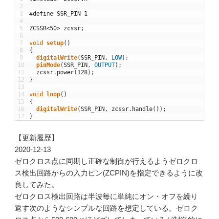
2
3
#define SSR_PIN 1
4
5
ZCSSR
<
50
>
zcssr
;
6
7
void
setup
(
)
8
{
9
digitalWrite
(
SSR_PIN
,
LOW
)
;
10
pinMode
(
SSR_PIN
,
OUTPUT
)
;
11
zcssr
.
power
(
128
)
;
12
}
13
14
void
loop
(
)
15
{
16
digitalWrite
(
SSR_PIN
,
zcssr
.
handle
(
)
)
;
17
}
【更新履歴】
2020-12-13
ゼロクロス点に同期し正確な制御が行えるようゼロクロ
ス検出回路からの入力ピン(ZCPIN)を指定できるように改
良してみた。
ゼロクロス検出回路は半波毎に単純にオン・オフを繰り
返す次のようなシンプルな回路を想定している。ゼロク