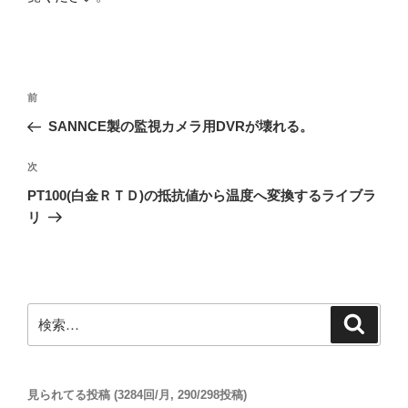
投
前
前
稿
の
SANNCE製の監視カメラ用DVRが壊れる。
ナ
投
ビ
稿
次
次
ゲ
の
PT100(白金ＲＴＤ)の抵抗値から温度へ変換するライブラ
投
ー
リ
稿
シ
ョ
ン
検
検
索
索:
見られてる投稿 (3284回/月, 290/298投稿)