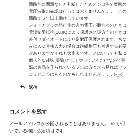
回路的に問題なしと判断したためオシロ等で実際の
電圧波形の確認は行ってはおりませんが．．．この
回路で５年以上動作しています。
フォトカプラの発行側の入力電圧が順方向のときは
電流制限抵抗(100K)により保護され逆方向のときは
外付けダイオードにより逆耐圧保護されます。ちな
みにＡＣ直接入力の場合は絶縁耐圧も考慮する必要
がありますがそれも大丈夫です。とはいっても私は
個人的な趣味(実験)としてやっているだけなので実
際の製品を作られているプロの方々から見ればツッ
コミどころはあるのかもしれませんが．．．(-_-;)
返信
コメントを残す
メールアドレスが公開されることはありません。
※
が付
いている欄は必須項目です