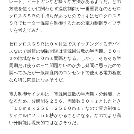
レート、ヒートガンなど様々な方法があるようだ。どの
方法を使うかに関わらず温度制御が一番重要なのとゼロ
クロスＳＳＲの手持ちがあったのでまずはゼロクロスＳ
ＳＲでヒーター温度を制御するための電力制御ライブラ
リを考えてみた。
ゼロクロスＳＳＲは０Ｖ付近でスイッチングするデバイ
スなので最短の制御間隔は電源周波数の半周期。５０Ｈ
ｚの地域なら１０ｍｓ間隔となる。しかし、そもそも半
周期だけ使うのって問題ないのか少し疑問に思ったので
調べてみたが一般家庭内のコンセントで使える電力程度
なら特に問題はなさそうだ。
電力制御サイクルは「電源周波数の半周期ｘ分解能」と
なるため、分解能を２５６、周波数５０Ｈｚとしたとき
「１０ｍｓｘ２５６＝２５６０ｍｓ」なので電力制御１
サイクルに２．５６秒かかることになる。なのでより高
い分解能は現実的ではなさそうだ。