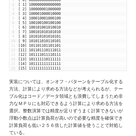
1
[
0
]
000000000000000
2
[
1
]
100000000000000
3
[
2
]
100000001000000
4
[
3
]
100001000010000
5
[
4
]
100010001000100
6
[
5
]
100100100100100
7
[
6
]
100101001010010
8
[
7
]
100101010101010
9
[
8
]
101010101010101
10
[
9
]
101011010110101
11
[
10
]
101101101101101
12
[
11
]
101101110111011
13
[
12
]
101111011110111
14
[
13
]
101111110111111
15
[
14
]
101111111111111
16
[
15
]
111111111111111
実装については、オンオフ・パターンをテーブル化する
方法、計算により求める方法などが考えられるが、テー
ブル化はコード／データ領域とも浪費してしまうため非
力なＭＰＵにも対応できるよう計算により求める方法を
選択。整数演算では精度が足りずうまく計算できないが
浮動小数点は計算負荷が高いので必要な精度を確保でき
計算負荷も低い２５６倍した計算値を使うことで対処し
ている。