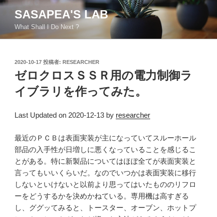
コ
SASAPEA'S LAB
ン
What Shall I Do Next ?
テ
ン
ツ
投
2020-10-17
投稿者:
RESEARCHER
へ
稿
ゼロクロスＳＳＲ用の電力制御ラ
ス
日:
キ
イブラリを作ってみた。
ッ
プ
Last Updated on 2020-12-13 by
researcher
最近のＰＣＢは表面実装が主になっていてスルーホール
部品の入手性が日増しに悪くなっていることを感じるこ
とがある。特に新製品についてはほぼ全てが表面実装と
言ってもいいくらいだ。なのでいつかは表面実装に移行
しないといけないと以前より思ってはいたもののリフロ
ーをどうするかを決めかねている。専用機は高すぎる
し、ググッてみると、トースター、オーブン、ホットプ