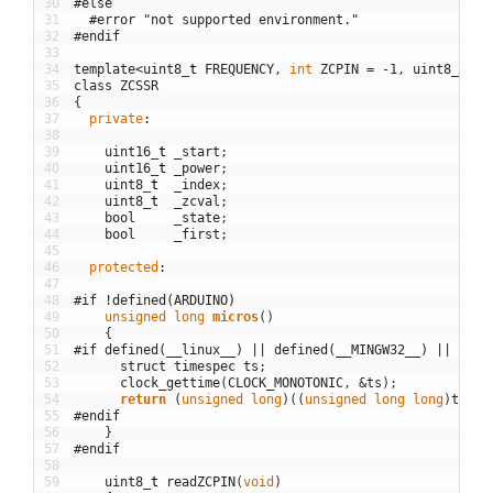
30
#else
31
#error "not supported environment."
32
#endif
33
34
template
<
uint8
_
t
FREQUENCY
,
int
ZCPIN
=
-
1
,
uint8
_
t
RE
35
class
ZCSSR
36
{
37
private
:
38
39
uint16
_
t
_start
;
40
uint16
_
t
_power
;
41
uint8
_
t
_index
;
42
uint8
_
t
_zcval
;
43
bool
_state
;
44
bool
_first
;
45
46
protected
:
47
48
#if !defined(ARDUINO)
49
unsigned
long
micros
(
)
50
{
51
#if defined(__linux__) || defined(__MINGW32__) || defi
52
struct
timespec
ts
;
53
clock_gettime
(
CLOCK_MONOTONIC
,
&
ts
)
;
54
return
(
unsigned
long
)
(
(
unsigned
long
long
)
ts
.
tv
55
#endif
56
}
57
#endif
58
59
uint8
_
t
readZCPIN
(
void
)