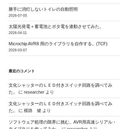
勝手に消灯しないトイレの自動照明
2026-07-05
太陽光発電＋蓄電池とポタ電を連動させてみた。
2026-04-11
Microchip AVR8 用のライブラリを自作する。(TCF)
2026-03-07
最近のコメント
文化シャッターのＬＥＤ付きスイッチ回路を調べてみ
た。
に
researcher
より
文化シャッターのＬＥＤ付きスイッチ回路を調べてみ
た。
に
横路 健
より
ソフトウェア処理の限界に挑む。AVR用高速シリアル・
ライブラリを作ってみた。
に
researcher
より