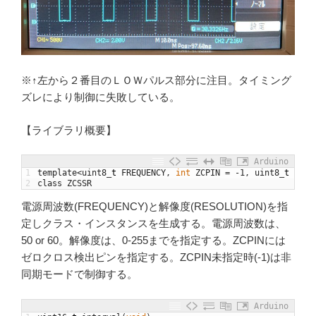
※↑左から２番目のＬＯＷパルス部分に注目。タイミング
ズレにより制御に失敗している。
【ライブラリ概要】
Arduino
1
template
<
uint8
_
t
FREQUENCY
,
int
ZCPIN
=
-
1
,
uint8
_
t
RESO
2
class
ZCSSR
電源周波数(FREQUENCY)と解像度(RESOLUTION)を指
定しクラス・インスタンスを生成する。電源周波数は、
50 or 60。解像度は、0-255までを指定する。ZCPINには
ゼロクロス検出ピンを指定する。ZCPIN未指定時(-1)は非
同期モードで制御する。
Arduino