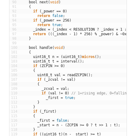
90
bool
next
(
void
)
91
{
92
if
(
_power
==
0
)
93
return
false
;
94
if
(
_power
==
256
)
95
return
true
;
96
_index
=
(
_index
<
RESOLUTION
?
_index
+
1
:
1
)
;
97
return
(
(
(
_index
-
1
)
*
256
)
%
_power
)
&
~
0xFF
?
98
}
99
100
bool
handle
(
void
)
101
{
102
uint16
_
t
n
=
(
uint16_t
)
micros
(
)
;
103
uint16
_
t
t
=
interval
(
)
;
104
if
(
ZCPIN
>=
0
)
105
{
106
uint8
_
t
val
=
readZCPIN
(
)
;
107
if
(
_zcval
!=
val
)
108
{
109
_zcval
=
val
;
110
if
(
val
!=
0
)
// 1=rising edge, 0=falling ed
111
_first
=
true
;
112
}
113
}
114
if
(
_first
)
115
{
116
_first
=
false
;
117
_start
=
n
-
(
ZCPIN
>=
0
?
t
>>
1
:
t
)
;
118
}
119
if
(
(
uint16_t
)
(
n
-
_start
)
>=
t
)