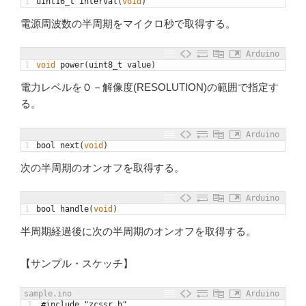
1
uint16
_
t
interval
(
void
)
電源周波数の半周期をマイクロ秒で取得する。
Arduino
1
void
power
(
uint8
_
t
value
)
電力レベルを０－解像度(RESOLUTION)の範囲で指定す
る。
Arduino
1
bool
next
(
void
)
次の半周期のオンオフを取得する。
Arduino
1
bool
handle
(
void
)
半周期経過後に次の半周期のオンオフを取得する。
【サンプル・スケッチ】
sample.ino
Arduino
1
#include "zcssr.h"