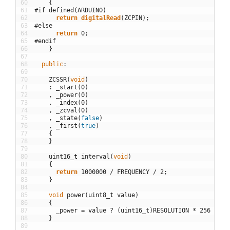
60
{
61
#if defined(ARDUINO)
62
return
digitalRead
(
ZCPIN
)
;
63
#else
64
return
0
;
65
#endif
66
}
67
68
public
:
69
70
ZCSSR
(
void
)
71
:
_start
(
0
)
72
,
_power
(
0
)
73
,
_index
(
0
)
74
,
_zcval
(
0
)
75
,
_state
(
false
)
76
,
_first
(
true
)
77
{
78
}
79
80
uint16
_
t
interval
(
void
)
81
{
82
return
1000000
/
FREQUENCY
/
2
;
83
}
84
85
void
power
(
uint8
_
t
value
)
86
{
87
_power
=
value
?
(
uint16_t
)
RESOLUTION
*
256
/
(
v
88
}
89