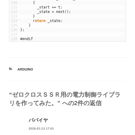
120
{
121
_start
+=
t
;
122
_state
=
next
(
)
;
123
}
124
return
_state
;
125
}
126
}
;
127
128
#endif
カ
ARDUINO
テ
ゴ
リ
ー
“ゼロクロスＳＳＲ用の電力制御ライブラ
リを作ってみた。” への2件の返信
パパイヤ
2026-01-13 17:01