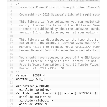
1
/*
2
  zcssr.h - Power Control Library for Zero Cross SSR
3
4
  Copyright (c) 2020 Sasapea's Lab. All right reserved
5
6
  This library is free software; you can redistribute 
7
  modify it under the terms of the GNU Lesser General 
8
  License as published by the Free Software Foundation
9
  version 2.1 of the License, or (at your option) any 
10
11
  This library is distributed in the hope that it will
12
  but WITHOUT ANY WARRANTY; without even the implied w
13
  MERCHANTABILITY or FITNESS FOR A PARTICULAR PURPOSE.
14
  Lesser General Public License for more details.
15
16
  You should have received a copy of the GNU Lesser Ge
17
  Public License along with this library; if not, writ
18
  Free Software Foundation, Inc., 59 Temple Place, Sui
19
  Boston, MA  02111-1307  USA
20
*/
21
#ifndef __ZCSSR_H
22
#define __ZCSSR_H
23
24
#if defined(ARDUINO)
25
#include "Arduino.h"
26
#elif defined(__linux__) || defined(__MINGW32__) || de
27
#include <stdint.h>
28
#include <stdbool.h>
29
#include <time.h>