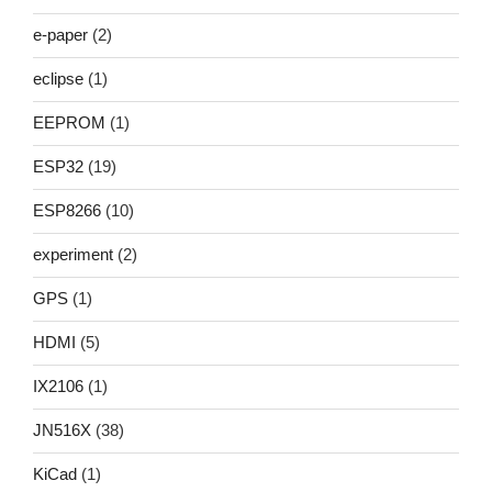
e-paper
(2)
eclipse
(1)
EEPROM
(1)
ESP32
(19)
ESP8266
(10)
experiment
(2)
GPS
(1)
HDMI
(5)
IX2106
(1)
JN516X
(38)
KiCad
(1)