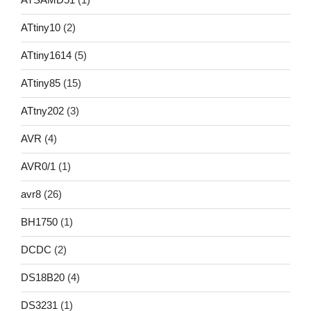
ATtiny10
(2)
ATtiny1614
(5)
ATtiny85
(15)
ATtny202
(3)
AVR
(4)
AVR0/1
(1)
avr8
(26)
BH1750
(1)
DCDC
(2)
DS18B20
(4)
DS3231
(1)