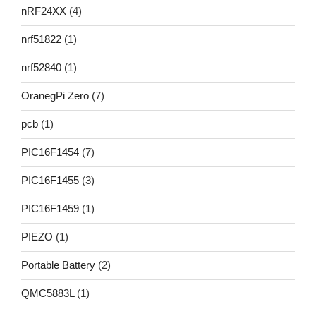
nRF24XX
(4)
nrf51822
(1)
nrf52840
(1)
OranegPi Zero
(7)
pcb
(1)
PIC16F1454
(7)
PIC16F1455
(3)
PIC16F1459
(1)
PIEZO
(1)
Portable Battery
(2)
QMC5883L
(1)