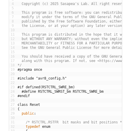
4
  Copyright (c) 2025 Sasapea's Lab. All right reserved.
5
6
  This program is free software: you can redistribute i
7
  modify it under the terms of the GNU General Public L
8
  published by the Free Software Foundation, either ver
9
  the License, or at your option) any later version.
10
11
  This program is distributed in the hope that it will 
12
  but WITHOUT ANY WARRANTY; without even the implied wa
13
  MERCHANTABILITY or FITNESS FOR A PARTICULAR PURPOSE.
14
  See the GNU General Public License for more details.
15
16
  You should have received a copy of the GNU General Pu
17
  along with this program. If not, see <https://www.gnu
18
*/
19
#pragma once
20
21
#include "avr8_config.h"
22
23
#if defined(RSTCTRL_SWRE_bm)
24
#define RSTCTRL_SWRST_bm RSTCTRL_SWRE_bm
25
#endif
26
27
class
Reset
28
{
29
public
:
30
31
/* RSTCTRL.RSTFR  bit masks and bit positions */
32
typedef
enum
33
{