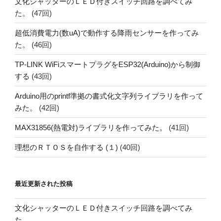
文化シャッターのＬＥＤ付きスイッチ回路を調べてみ
た。
(47回)
超低消費電力(数uA)で動作する降雨センサーを作ってみ
た。
(46回)
TP-LINK WiFiスマートプラグをESP32(Arduino)から制御
する
(43回)
Arduino用のprintf準拠の書式化文字列ライブラリを作って
みた。
(42回)
MAX31856(熱電対)ライブラリを作ってみた。
(41回)
理想のＲＴＯＳを自作する (１)
(40回)
最近更新された投稿
文化シャッターのＬＥＤ付きスイッチ回路を調べてみ
た。