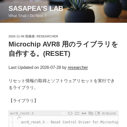
コ
SASAPEA'S LAB
ン
What Shall I Do Next ?
テ
ン
ツ
投
2025-11-06
投稿者:
RESEARCHER
へ
稿
Microchip AVR8 用のライブラリを
ス
日:
キ
自作する。(RESET)
ッ
プ
Last Updated on 2026-07-28 by
researcher
リセット情報の取得とソフトウェアリセットを実行でき
るライブラリ。
【ライブラリ】
avr8_reset.h
Arduino
1
/*
2
  avr8_reset.h - Reset Control Driver for Microchip AVR
3