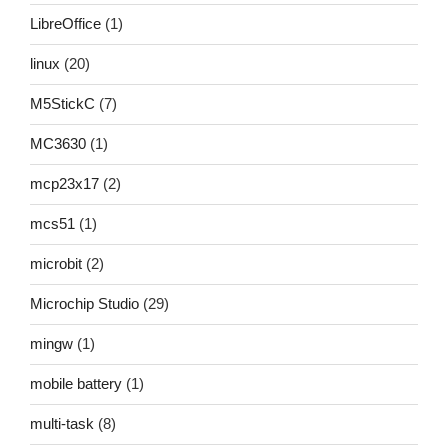
LibreOffice
(1)
linux
(20)
M5StickC
(7)
MC3630
(1)
mcp23x17
(2)
mcs51
(1)
microbit
(2)
Microchip Studio
(29)
mingw
(1)
mobile battery
(1)
multi-task
(8)