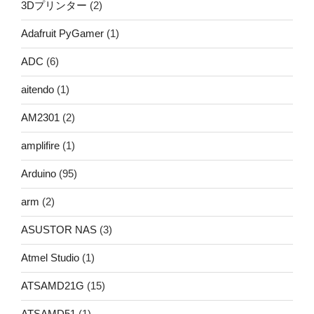
3Dプリンター
(2)
Adafruit PyGamer
(1)
ADC
(6)
aitendo
(1)
AM2301
(2)
amplifire
(1)
Arduino
(95)
arm
(2)
ASUSTOR NAS
(3)
Atmel Studio
(1)
ATSAMD21G
(15)
ATSAMD51
(1)