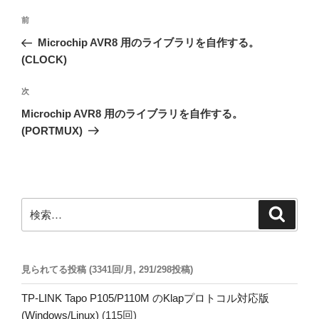
投
前
前
稿
の
Microchip AVR8 用のライブラリを自作する。
ナ
投
(CLOCK)
ビ
稿
ゲ
次
次
の
ー
Microchip AVR8 用のライブラリを自作する。
投
シ
(PORTMUX)
稿
ョ
ン
検
検
索
索:
見られてる投稿 (3341回/月, 291/298投稿)
TP-LINK Tapo P105/P110M のKlapプロトコル対応版
(Windows/Linux)
(115回)