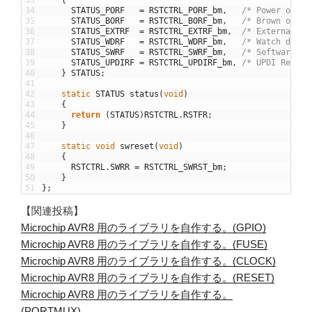
34
STATUS_PORF
=
RSTCTRL_PORF_bm
,
/* Power on Re
35
STATUS_BORF
=
RSTCTRL_BORF_bm
,
/* Brown out d
36
STATUS_EXTRF
=
RSTCTRL_EXTRF_bm
,
/* External Re
37
STATUS_WDRF
=
RSTCTRL_WDRF_bm
,
/* Watch dog R
38
STATUS_SWRF
=
RSTCTRL_SWRF_bm
,
/* Software Re
39
STATUS_UPDIRF
=
RSTCTRL_UPDIRF_bm
,
/* UPDI Reset 
40
}
STATUS
;
41
42
static
STATUS
status
(
void
)
43
{
44
return
(
STATUS
)
RSTCTRL
.
RSTFR
;
45
}
46
47
static
void
swreset
(
void
)
48
{
49
RSTCTRL
.
SWRR
=
RSTCTRL_SWRST_bm
;
50
}
51
}
;
【関連投稿】
Microchip AVR8 用のライブラリを自作する。(GPIO)
Microchip AVR8 用のライブラリを自作する。(FUSE)
Microchip AVR8 用のライブラリを自作する。(CLOCK)
Microchip AVR8 用のライブラリを自作する。(RESET)
Microchip AVR8 用のライブラリを自作する。
(PORTMUX)