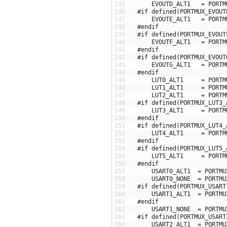
135
EVOUTD_ALT1
=
PORTM
136
#if defined(PORTMUX_EVOUT
137
EVOUTE_ALT1
=
PORTM
138
#endif
139
#if defined(PORTMUX_EVOUT
140
EVOUTF_ALT1
=
PORTM
141
#endif
142
#if defined(PORTMUX_EVOUT
143
EVOUTG_ALT1
=
PORTM
144
#endif
145
LUT0_ALT1
=
PORTM
146
LUT1_ALT1
=
PORTM
147
LUT2_ALT1
=
PORTM
148
#if defined(PORTMUX_LUT3_
149
LUT3_ALT1
=
PORTM
150
#endif
151
#if defined(PORTMUX_LUT4_
152
LUT4_ALT1
=
PORTM
153
#endif
154
#if defined(PORTMUX_LUT5_
155
LUT5_ALT1
=
PORTM
156
#endif
157
USART0_ALT1
=
PORTMU
158
USART0_NONE
=
PORTMU
159
#if defined(PORTMUX_USART
160
USART1_ALT1
=
PORTMU
161
#endif
162
USART1_NONE
=
PORTMU
163
#if defined(PORTMUX_USART
164
USART2_ALT1
=
PORTMU