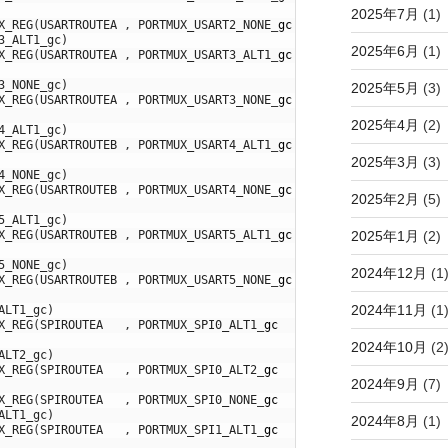
2025年7月
(1)
X_REG
(
USARTROUTEA
,
PORTMUX_USART2_NONE
_
gc
,
PORTMUX_USART2
_
gm
)
3_ALT1_gc)
2025年6月
(1)
X_REG
(
USARTROUTEA
,
PORTMUX_USART3_ALT1
_
gc
,
PORTMUX_USART3
_
gm
)
3_NONE_gc)
2025年5月
(3)
X_REG
(
USARTROUTEA
,
PORTMUX_USART3_NONE
_
gc
,
PORTMUX_USART3
_
gm
)
2025年4月
(2)
4_ALT1_gc)
X_REG
(
USARTROUTEB
,
PORTMUX_USART4_ALT1
_
gc
,
PORTMUX_USART4
_
gm
)
2025年3月
(3)
4_NONE_gc)
X_REG
(
USARTROUTEB
,
PORTMUX_USART4_NONE
_
gc
,
PORTMUX_USART4
_
gm
)
2025年2月
(5)
5_ALT1_gc)
2025年1月
(2)
X_REG
(
USARTROUTEB
,
PORTMUX_USART5_ALT1
_
gc
,
PORTMUX_USART5
_
gm
)
5_NONE_gc)
2024年12月
(1
X_REG
(
USARTROUTEB
,
PORTMUX_USART5_NONE
_
gc
,
PORTMUX_USART5
_
gm
)
2024年11月
(1
ALT1_gc)
X_REG
(
SPIROUTEA
,
PORTMUX_SPI0_ALT1
_
gc
,
PORTMUX_SPI0
_
gm
)
2024年10月
(2
ALT2_gc)
X_REG
(
SPIROUTEA
,
PORTMUX_SPI0_ALT2
_
gc
,
PORTMUX_SPI0
_
gm
)
2024年9月
(7)
X_REG
(
SPIROUTEA
,
PORTMUX_SPI0_NONE
_
gc
,
PORTMUX_SPI0
_
gm
)
ALT1_gc)
2024年8月
(1)
X_REG
(
SPIROUTEA
,
PORTMUX_SPI1_ALT1
_
gc
,
PORTMUX_SPI1
_
gm
)