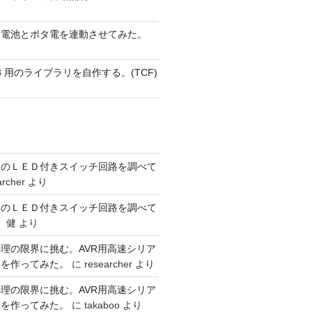
蓄電池とポタ電を連動させてみた。
 AVR8 用のライブラリを自作する。(TCF)
ーのＬＥＤ付きスイッチ回路を調べて
archer
より
ーのＬＥＤ付きスイッチ回路を調べて
 健
より
,
理の限界に挑む。AVR用高速シリア
リを作ってみた。
に
researcher
より
,
理の限界に挑む。AVR用高速シリア
,
リを作ってみた。
に
takaboo
より