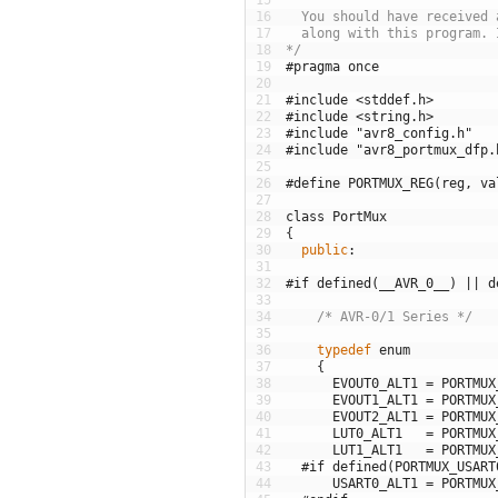
15
16
  You should have received 
17
  along with this program. 
18
*/
19
#pragma once
20
21
#include <stddef.h>
22
#include <string.h>
23
#include "avr8_config.h"
24
#include "avr8_portmux_dfp.
25
26
#define PORTMUX_REG(reg, va
27
28
class
PortMux
29
{
30
public
:
31
32
#if defined(__AVR_0__) || d
33
34
/* AVR-0/1 Series */
35
36
typedef
enum
37
{
38
EVOUT0_ALT1
=
PORTMUX
39
EVOUT1_ALT1
=
PORTMUX
40
EVOUT2_ALT1
=
PORTMUX
41
LUT0_ALT1
=
PORTMUX
42
LUT1_ALT1
=
PORTMUX
43
#if defined(PORTMUX_USART
44
USART0_ALT1
=
PORTMUX