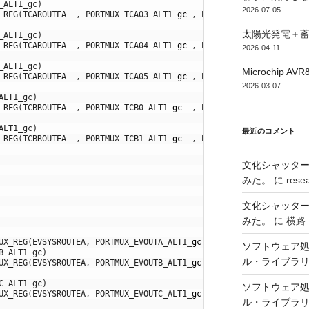
_ALT1_gc)
2026-07-05
_REG
(
TCAROUTEA
,
PORTMUX_TCA03_ALT1
_
gc
,
PORTMUX_TCA03
_
bm
)
,
太陽光発電＋
_ALT1_gc)
_REG
(
TCAROUTEA
,
PORTMUX_TCA04_ALT1
_
gc
,
PORTMUX_TCA04
_
bm
)
,
2026-04-11
_ALT1_gc)
Microchip
_REG
(
TCAROUTEA
,
PORTMUX_TCA05_ALT1
_
gc
,
PORTMUX_TCA05
_
bm
)
,
2026-03-07
ALT1_gc)
_REG
(
TCBROUTEA
,
PORTMUX_TCB0_ALT1
_
gc
,
PORTMUX_TCB0
_
bm
)
,
ALT1_gc)
最近のコメント
_REG
(
TCBROUTEA
,
PORTMUX_TCB1_ALT1
_
gc
,
PORTMUX_TCB1
_
bm
)
,
文化シャッタ
みた。
に
rese
文化シャッタ
みた。
に
横路
UX_REG
(
EVSYSROUTEA
,
PORTMUX_EVOUTA_ALT1
_
gc
,
PORTMUX_EVOUTA
_
bm
)
ソフトウェア処
B_ALT1_gc)
ル・ライブラ
UX_REG
(
EVSYSROUTEA
,
PORTMUX_EVOUTB_ALT1
_
gc
,
PORTMUX_EVOUTB
_
bm
)
C_ALT1_gc)
ソフトウェア処
UX_REG
(
EVSYSROUTEA
,
PORTMUX_EVOUTC_ALT1
_
gc
,
PORTMUX_EVOUTC
_
bm
)
ル・ライブラ