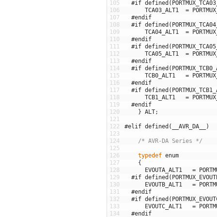
105
#if defined(PORTMUX_TCA03
106
TCA03_ALT1
=
PORTMUX
107
#endif
108
#if defined(PORTMUX_TCA04
109
TCA04_ALT1
=
PORTMUX
110
#endif
111
#if defined(PORTMUX_TCA05
112
TCA05_ALT1
=
PORTMUX
113
#endif
114
#if defined(PORTMUX_TCB0_
115
TCB0_ALT1
=
PORTMUX
116
#endif
117
#if defined(PORTMUX_TCB1_
118
TCB1_ALT1
=
PORTMUX
119
#endif
120
}
ALT
;
121
122
#elif defined(__AVR_DA__)
123
124
/* AVR-DA Series */
125
126
typedef
enum
127
{
128
EVOUTA_ALT1
=
PORTM
129
#if defined(PORTMUX_EVOUT
130
EVOUTB_ALT1
=
PORTM
131
#endif
132
#if defined(PORTMUX_EVOUT
133
EVOUTC_ALT1
=
PORTM
134
#endif