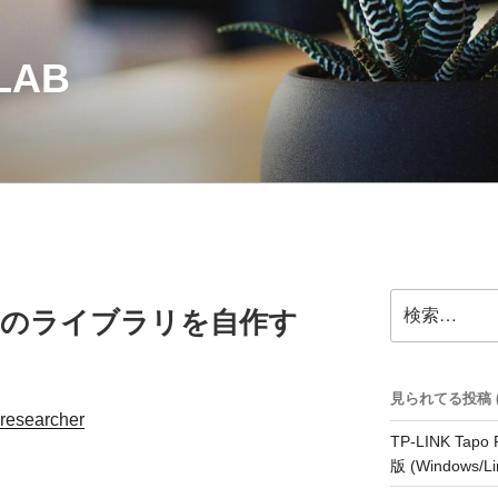
LAB
検
VR8 用のライブラリを自作す
索:
見られてる投稿 (33
researcher
TP-LINK Tap
版 (Windows/Li