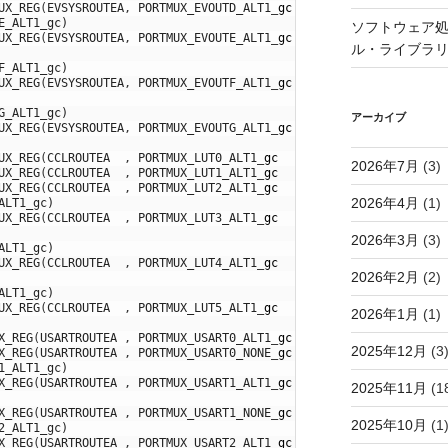
UX_REG
(
EVSYSROUTEA
,
PORTMUX_EVOUTD_ALT1
_
gc
,
PORTMUX_EVOUTD
_
bm
)
E_ALT1_gc)
ソフトウェア処
UX_REG
(
EVSYSROUTEA
,
PORTMUX_EVOUTE_ALT1
_
gc
,
PORTMUX_EVOUTE
_
bm
)
ル・ライブラ
F_ALT1_gc)
UX_REG
(
EVSYSROUTEA
,
PORTMUX_EVOUTF_ALT1
_
gc
,
PORTMUX_EVOUTF
_
bm
)
G_ALT1_gc)
アーカイブ
UX_REG
(
EVSYSROUTEA
,
PORTMUX_EVOUTG_ALT1
_
gc
,
PORTMUX_EVOUTG
_
bm
)
UX_REG
(
CCLROUTEA
,
PORTMUX_LUT0_ALT1
_
gc
,
PORTMUX_LUT0
_
bm
)
2026年7月
(3)
UX_REG
(
CCLROUTEA
,
PORTMUX_LUT1_ALT1
_
gc
,
PORTMUX_LUT1
_
bm
)
UX_REG
(
CCLROUTEA
,
PORTMUX_LUT2_ALT1
_
gc
,
PORTMUX_LUT2
_
bm
)
2026年4月
(1)
ALT1_gc)
UX_REG
(
CCLROUTEA
,
PORTMUX_LUT3_ALT1
_
gc
,
PORTMUX_LUT3
_
bm
)
2026年3月
(3)
ALT1_gc)
UX_REG
(
CCLROUTEA
,
PORTMUX_LUT4_ALT1
_
gc
,
PORTMUX_LUT4
_
bm
)
2026年2月
(2)
ALT1_gc)
UX_REG
(
CCLROUTEA
,
PORTMUX_LUT5_ALT1
_
gc
,
PORTMUX_LUT5
_
bm
)
2026年1月
(1)
X_REG
(
USARTROUTEA
,
PORTMUX_USART0_ALT1
_
gc
,
PORTMUX_USART0
_
gm
)
2025年12月
(3
X_REG
(
USARTROUTEA
,
PORTMUX_USART0_NONE
_
gc
,
PORTMUX_USART0
_
gm
)
1_ALT1_gc)
X_REG
(
USARTROUTEA
,
PORTMUX_USART1_ALT1
_
gc
,
PORTMUX_USART1
_
gm
)
2025年11月
(1
X_REG
(
USARTROUTEA
,
PORTMUX_USART1_NONE
_
gc
,
PORTMUX_USART1
_
gm
)
2025年10月
(1
2_ALT1_gc)
X_REG
(
USARTROUTEA
,
PORTMUX_USART2_ALT1
_
gc
,
PORTMUX_USART2
_
gm
)