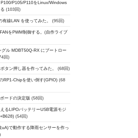
 P100/P105/P110をLinux/Windows
する
(103回)
1 の有線LAN を使ってみた。
(95回)
 PiでFANをPWM制御する。(自作ライブ
Eドングル MDBT50Q-RX にブートロー
74回)
動ボタン押し器を作ってみた。
(68回)
i 5のRP1-Chipを使い倒す(GPIO)
(68
用開発ボードの決定版
(58回)
えるLIPOバッテリーUSB電源モジ
+B628)
(54回)
数uA)で動作する降雨センサーを作っ
)