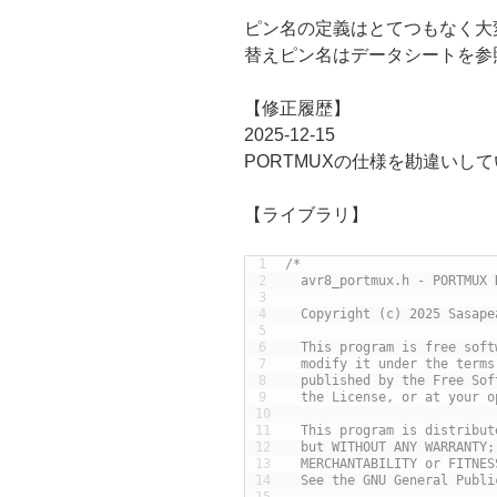
ピン名の定義はとてつもなく大
替えピン名はデータシートを参
【修正履歴】
2025-12-15
PORTMUXの仕様を勘違いし
【ライブラリ】
1
/*
2
  avr8_portmux.h - PORTMUX 
3
4
  Copyright (c) 2025 Sasape
5
6
  This program is free soft
7
  modify it under the terms
8
  published by the Free Sof
9
  the License, or at your o
10
11
  This program is distribut
12
  but WITHOUT ANY WARRANTY;
13
  MERCHANTABILITY or FITNES
14
  See the GNU General Publi