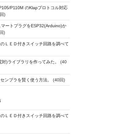
o P105/P110M のKlapプロトコル対応
回)
FiスマートプラグをESP32(Arduino)か
回)
ーのＬＥＤ付きスイッチ回路を調べて
< 16))
(熱電対)ライブラリを作ってみた。
(40
アセンブラを賢く使う方法。
(40回)
稿
ーのＬＥＤ付きスイッチ回路を調べて