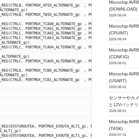
Microchip
_REG
(
CTRLB
,
PORTMUX_SPI0_ALTERNATE
_
gc
,
PORTMUX_SPI0
_
bm
)
,
(DOWNLOAD)
ALTERNATE_gc)
_REG
(
CTRLB
,
PORTMUX_TWI0_ALTERNATE
_
gc
,
PORTMUX_TWI0
_
bm
)
,
2026-08-04
_REG
(
CTRLC
,
PORTMUX_TCA00_ALTERNATE
_
gc
,
PORTMUX_TCA00
_
bm
)
,
Microchip
_REG
(
CTRLC
,
PORTMUX_TCA01_ALTERNATE
_
gc
,
PORTMUX_TCA01
_
bm
)
,
(CPUINT)
_REG
(
CTRLC
,
PORTMUX_TCA02_ALTERNATE
_
gc
,
PORTMUX_TCA02
_
bm
)
,
_REG
(
CTRLC
,
PORTMUX_TCA03_ALTERNATE
_
gc
,
PORTMUX_TCA03
_
bm
)
,
2026-08-04
_ALTERNATE_gc)
_REG
(
CTRLC
,
PORTMUX_TCA04_ALTERNATE
_
gc
,
PORTMUX_TCA04
_
bm
)
,
Microchip
(CONFIG)
_ALTERNATE_gc)
_REG
(
CTRLC
,
PORTMUX_TCA05_ALTERNATE
_
gc
,
PORTMUX_TCA05
_
bm
)
,
2026-08-01
_REG
(
CTRLD
,
PORTMUX_TCB0_ALTERNATE
_
gc
,
PORTMUX_TCB0
_
bm
)
,
Microchip
ALTERNATE_gc)
_REG
(
CTRLD
,
PORTMUX_TCB1_ALTERNATE
_
gc
,
PORTMUX_TCB1
_
bm
)
,
(USART)
2026-08-01
センサーやカ
と12Vバッテ
2026-08-01
Microchip
_REG
(
EVSYSROUTEA
,
PORTMUX_EVOUTA_ALT1_gc
,
PORTMUX_EVOUTA_bm
)
,
(TASK)
B_ALT1_gc)
2026-07-31
_REG
(
EVSYSROUTEA
,
PORTMUX_EVOUTB_ALT1_gc
,
PORTMUX_EVOUTB_bm
)
,