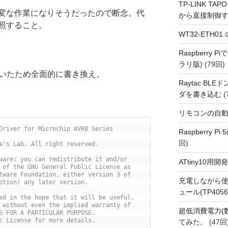
TP-LINK TAPO
変な作業になりそうだったので断念。代
から直接制御
照すること。
WT32-ETH0
Raspberry
ラリ版)
(79回)
ていたため全面的に書き換え。
Raytac BL
ダを書き込む
(
リモコンの自
Driver for Microchip AVR8 Series
Raspberry P
回)
a's Lab. All right reserved.
ware: you can redistribute it and/or
ATtiny10
 of the GNU General Public License as
tware Foundation, either version 3 of
充電しながら使
ption) any later version.
ュール(TP4056
ed in the hope that it will be useful,
 without even the implied warranty of
超低消費電力(
S FOR A PARTICULAR PURPOSE.
c License for more details.
てみた。
(47回