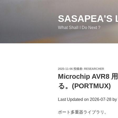
コ
ン
テ
SASAPEA'S 
ン
What Shall I Do Next ?
ツ
へ
ス
キ
ッ
プ
投
2025-11-06
投稿者:
RESEARCHER
稿
Microchip A
日:
る。(PORTMUX)
Last Updated on 2026-07-28 by
ポート多重器ライブラリ。