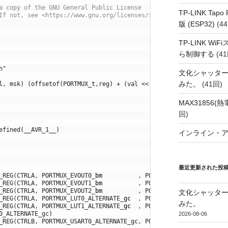
a copy of the GNU General Public License
TP-LINK Tap
If not, see <https://www.gnu.org/licenses/>.
版 (ESP32)
(44
TP-LINK Wi
ら制御する
(41
h"
文化シャッタ
みた。
(41回)
l, msk) (offsetof(PORTMUX_t,reg) + (val << 8) + ((uint32_t)msk <
MAX31856
回)
efined(__AVR_1__)
インライン・
最近更新された投
_REG
(
CTRLA
,
PORTMUX_EVOUT0
_
bm
,
PORTMUX_EVOUT0_bm
)
,
_REG
(
CTRLA
,
PORTMUX_EVOUT1
_
bm
,
PORTMUX_EVOUT1_bm
)
,
_REG
(
CTRLA
,
PORTMUX_EVOUT2
_
bm
,
PORTMUX_EVOUT2_bm
)
,
文化シャッタ
_REG
(
CTRLA
,
PORTMUX_LUT0_ALTERNATE
_
gc
,
PORTMUX_LUT0
_
bm
)
,
みた。
_REG
(
CTRLA
,
PORTMUX_LUT1_ALTERNATE
_
gc
,
PORTMUX_LUT1
_
bm
)
,
0_ALTERNATE_gc)
2026-08-06
_REG
(
CTRLB
,
PORTMUX_USART0_ALTERNATE_gc
,
PORTMUX_USART0_bm
)
,