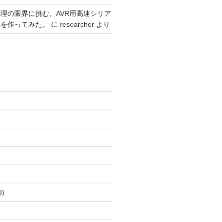
,
理の限界に挑む。AVR用高速シリア
,
リを作ってみた。
に
researcher
より
,
,
,
,
,
,
,
,
,
)
,
,
8)
,
)
,