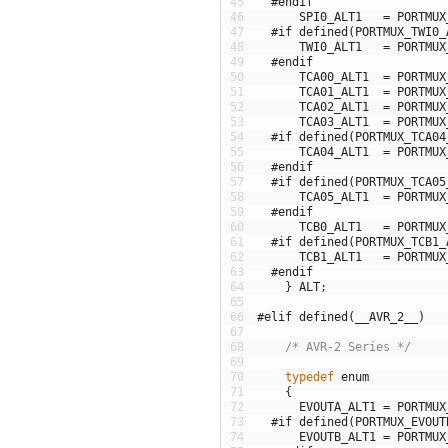
45
#endif
46
SPI0_ALT1
=
PORTMUX
47
#if defined(PORTMUX_TWI0_
48
TWI0_ALT1
=
PORTMUX
49
#endif
50
TCA00_ALT1
=
PORTMUX
51
TCA01_ALT1
=
PORTMUX
52
TCA02_ALT1
=
PORTMUX
53
TCA03_ALT1
=
PORTMUX
54
#if defined(PORTMUX_TCA04
55
TCA04_ALT1
=
PORTMUX
56
#endif
57
#if defined(PORTMUX_TCA05
58
TCA05_ALT1
=
PORTMUX
59
#endif
60
TCB0_ALT1
=
PORTMUX
61
#if defined(PORTMUX_TCB1_
62
TCB1_ALT1
=
PORTMUX
63
#endif
64
}
ALT
;
65
66
#elif defined(__AVR_2__)
67
68
/* AVR-2 Series */
69
70
typedef
enum
71
{
72
EVOUTA_ALT1
=
PORTMUX
73
#if defined(PORTMUX_EVOUT
74
EVOUTB_ALT1
=
PORTMUX