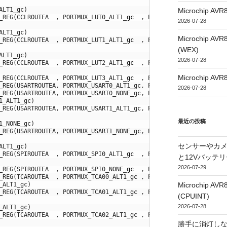
ALT1_gc)
Microchip
_REG
(
CCLROUTEA
,
PORTMUX_LUT0_ALT1
_
gc
,
PORTMUX_LUT0
_
bm
)
,
2026-07-28
ALT1_gc)
Microchip
_REG
(
CCLROUTEA
,
PORTMUX_LUT1_ALT1
_
gc
,
PORTMUX_LUT1
_
bm
)
,
(WEX)
ALT1_gc)
2026-07-28
_REG
(
CCLROUTEA
,
PORTMUX_LUT2_ALT1
_
gc
,
PORTMUX_LUT2
_
bm
)
,
Microchip
_REG
(
CCLROUTEA
,
PORTMUX_LUT3_ALT1
_
gc
,
PORTMUX_LUT3
_
bm
)
,
_REG
(
USARTROUTEA
,
PORTMUX_USART0_ALT1_gc
,
PORTMUX_USART0_gm
)
,
2026-07-28
_REG
(
USARTROUTEA
,
PORTMUX_USART0_NONE_gc
,
PORTMUX_USART0_gm
)
,
1_ALT1_gc)
_REG
(
USARTROUTEA
,
PORTMUX_USART1_ALT1_gc
,
PORTMUX_USART1_gm
)
,
最近の投稿
1_NONE_gc)
_REG
(
USARTROUTEA
,
PORTMUX_USART1_NONE_gc
,
PORTMUX_USART1_gm
)
,
センサーやカ
ALT1_gc)
_REG
(
SPIROUTEA
,
PORTMUX_SPI0_ALT1
_
gc
,
PORTMUX_SPI0
_
gm
)
,
と12Vバッテ
2026-07-29
_REG
(
SPIROUTEA
,
PORTMUX_SPI0_NONE
_
gc
,
PORTMUX_SPI0
_
gm
)
,
_REG
(
TCAROUTEA
,
PORTMUX_TCA00_ALT1
_
gc
,
PORTMUX_TCA00
_
bm
)
,
Microchip
_ALT1_gc)
_REG
(
TCAROUTEA
,
PORTMUX_TCA01_ALT1
_
gc
,
PORTMUX_TCA01
_
bm
)
,
(CPUINT)
2026-07-28
_ALT1_gc)
_REG
(
TCAROUTEA
,
PORTMUX_TCA02_ALT1
_
gc
,
PORTMUX_TCA02
_
bm
)
,
勝手に消灯し