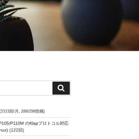
検
索
33回/月, 288/298投稿)
o P105/P110M のKlapプロトコル対応
nux)
(122回)