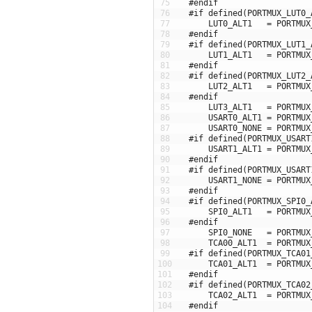
75
#endif
76
#if defined(PORTMUX_LUT0_
77
LUT0_ALT1
=
PORTMUX
78
#endif
79
#if defined(PORTMUX_LUT1_
80
LUT1_ALT1
=
PORTMUX
81
#endif
82
#if defined(PORTMUX_LUT2_
83
LUT2_ALT1
=
PORTMUX
84
#endif
85
LUT3_ALT1
=
PORTMUX
86
USART0_ALT1
=
PORTMUX
87
USART0_NONE
=
PORTMUX
88
#if defined(PORTMUX_USART
89
USART1_ALT1
=
PORTMUX
90
#endif
91
#if defined(PORTMUX_USART
92
USART1_NONE
=
PORTMUX
93
#endif
94
#if defined(PORTMUX_SPI0_
95
SPI0_ALT1
=
PORTMUX
96
#endif
97
SPI0_NONE
=
PORTMUX
98
TCA00_ALT1
=
PORTMUX
99
#if defined(PORTMUX_TCA01
100
TCA01_ALT1
=
PORTMUX
101
#endif
102
#if defined(PORTMUX_TCA02
103
TCA02_ALT1
=
PORTMUX
104
#endif