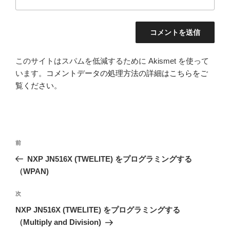
このサイトはスパムを低減するために Akismet を使って
います。
コメントデータの処理方法の詳細はこちらをご
覧ください
。
投
前
前
稿
の
NXP JN516X (TWELITE) をプログラミングする
ナ
投
（WPAN)
ビ
稿
ゲ
次
次
の
ー
NXP JN516X (TWELITE) をプログラミングする
投
シ
（Multiply and Division)