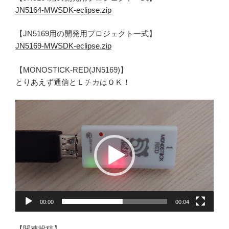
JN5164-MWSDK-eclipse.zip
【JN5169用の開発用プロジェクト一式】
JN5169-MWSDK-eclipse.zip
【MONOSTICK-RED(JN5169)】
とりあえず通信とＬチカはＯＫ！
動
画
プ
レ
ー
ヤ
ー
00:00
00:04
【関連投稿】