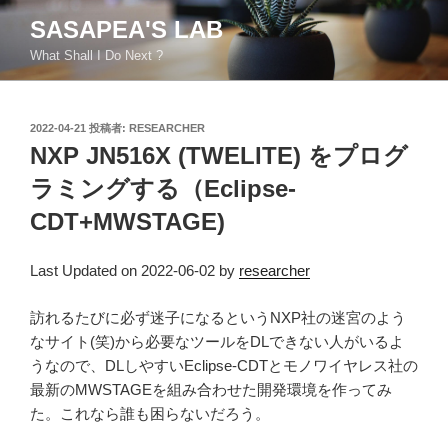
コ
SASAPEA'S LAB
ン
What Shall I Do Next ?
テ
ン
ツ
投
2022-04-21
投稿者:
RESEARCHER
へ
稿
NXP JN516X (TWELITE) をプログ
ス
日:
キ
ラミングする（Eclipse-
ッ
CDT+MWSTAGE)
プ
Last Updated on 2022-06-02 by
researcher
訪れるたびに必ず迷子になるというNXP社の迷宮のよう
なサイト(笑)から必要なツールをDLできない人がいるよ
うなので、DLしやすいEclipse-CDTとモノワイヤレス社の
最新のMWSTAGEを組み合わせた開発環境を作ってみ
た。これなら誰も困らないだろう。