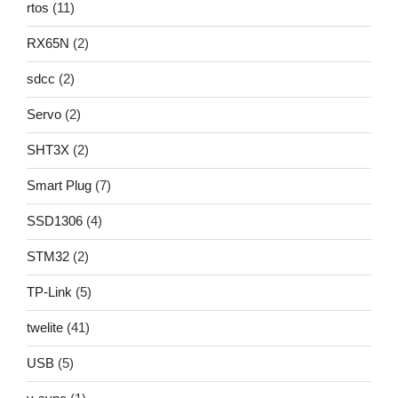
rtos
(11)
RX65N
(2)
sdcc
(2)
Servo
(2)
SHT3X
(2)
Smart Plug
(7)
SSD1306
(4)
STM32
(2)
TP-Link
(5)
twelite
(41)
USB
(5)