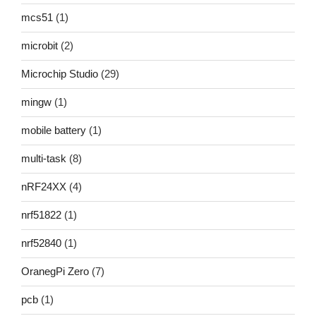
mcs51
(1)
microbit
(2)
Microchip Studio
(29)
mingw
(1)
mobile battery
(1)
multi-task
(8)
nRF24XX
(4)
nrf51822
(1)
nrf52840
(1)
OranegPi Zero
(7)
pcb
(1)