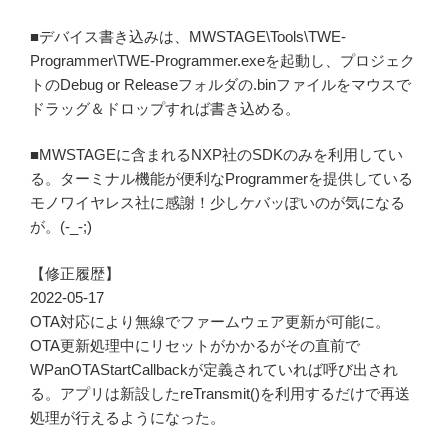
■デバイス書き込みは、MWSTAGE\Tools\TWE-
Programmer\TWE-Programmer.exeを起動し、プロジェク
トのDebug or Releaseフォルダの.binファイルをマウスで
ドラッグ＆ドロップすれば書き込める。
■MWSTAGEに含まれるNXP社のSDKのみを利用してい
る。ターミナル機能が便利なProgrammerを提供している
モノワイヤレス社に感謝！少しケバッぽいのが気になる
が。(-_-;)
【修正履歴】
2022-05-17
OTA対応により無線でファームウェア更新が可能に。
OTA更新処理中にリセットがかかるがその直前で
WPanOTAStartCallbackが定義されていれば呼び出され
る。アプリは新設したreTransmit()を利用するだけで再送
処理が行えるようになった。