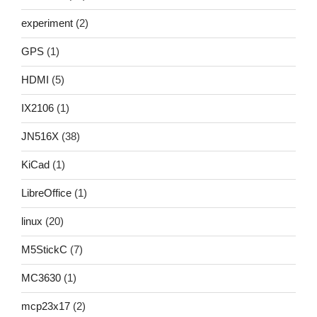
experiment
(2)
GPS
(1)
HDMI
(5)
IX2106
(1)
JN516X
(38)
KiCad
(1)
LibreOffice
(1)
linux
(20)
M5StickC
(7)
MC3630
(1)
mcp23x17
(2)