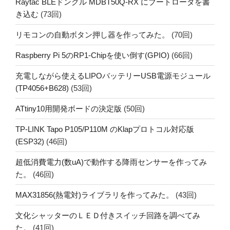
Raytac BLEドングル MDBT50Q-RX にブートローダを書
き込む
(73回)
リモコンの自動ボタン押し器を作ってみた。
(70回)
Raspberry Pi 5のRP1-Chipを使い倒す(GPIO)
(66回)
充電しながら使えるLIPOバッテリーUSB電源モジュール
(TP4056+B628)
(53回)
ATtiny10用開発ボードの決定版
(50回)
TP-LINK Tapo P105/P110M のKlapプロトコル対応版
(ESP32)
(46回)
超低消費電力(数uA)で動作する降雨センサーを作ってみ
た。
(46回)
MAX31856(熱電対)ライブラリを作ってみた。
(43回)
文化シャッターのＬＥＤ付きスイッチ回路を調べてみ
た。
(41回)