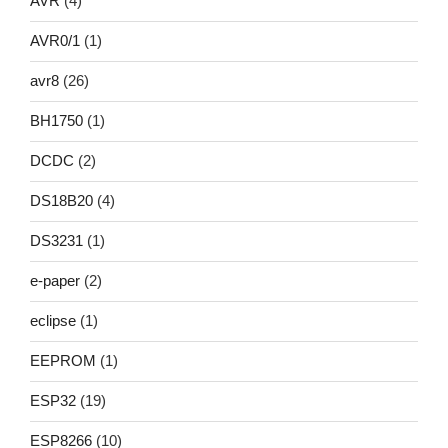
AVR
(4)
AVR0/1
(1)
avr8
(26)
BH1750
(1)
DCDC
(2)
DS18B20
(4)
DS3231
(1)
e-paper
(2)
eclipse
(1)
EEPROM
(1)
ESP32
(19)
ESP8266
(10)