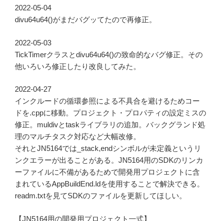
2022-05-04
divu64u64()がまだバグッてたので再修正。
2022-05-03
TickTimerクラスとdivu64u64()の致命的なバグ修正。その
他いろいろ修正したり改良してみた。
2022-04-27
インクルードの循環参照による不具合を避けるためコー
ドを.cppに移動。プロジェクト・プロパティの設定ミスの
修正。muldivとtaskライブラリの追加。バックグランド処
理のマルチタスク対応など大幅改修。
それとJN5164では_stack,endシンボルが未定義というリ
ンクエラーが出ることがある。JN5164用のSDKのリンカ
ーファイルに不備があるためで開発用プロジェクトに含
まれているAppBuildEnd.ldを使用することで解決できる。
readm.txtを見てSDKのファイルを更新してほしい。
【JN5164用の開発用プロジェクト一式】