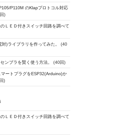
o P105/P110M のKlapプロトコル対応
回)
ーのＬＥＤ付きスイッチ回路を調べて
(熱電対)ライブラリを作ってみた。
(40
アセンブラを賢く使う方法。
(40回)
FiスマートプラグをESP32(Arduino)か
回)
稿
ーのＬＥＤ付きスイッチ回路を調べて