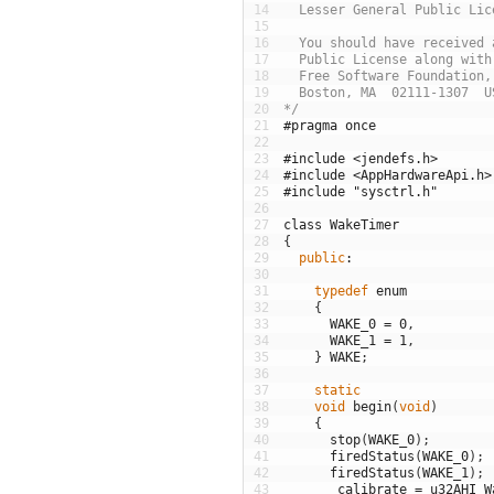
14
  Lesser General Public Lic
15
16
  You should have received 
17
  Public License along with
18
  Free Software Foundation,
19
  Boston, MA  02111-1307  U
20
*/
21
#pragma once
22
23
#include <jendefs.h>
24
#include <AppHardwareApi.h>
25
#include "sysctrl.h"
26
27
class
WakeTimer
28
{
29
public
:
30
31
typedef
enum
32
{
33
WAKE_0
=
0
,
34
WAKE_1
=
1
,
35
}
WAKE
;
36
37
static
38
void
begin
(
void
)
39
{
40
stop
(
WAKE_0
)
;
41
firedStatus
(
WAKE_0
)
;
42
firedStatus
(
WAKE_1
)
;
43
_calibrate
=
u32AHI_W