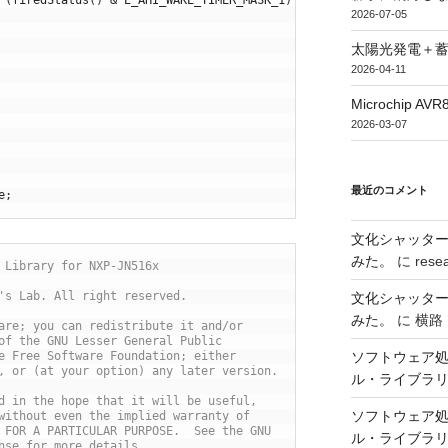
(
firedStatus
(
)
&
E_AHI_WAKE_TIMER_MASK_1
)
!=
0
;
2026-07-05
太陽光発電＋
2026-04-11
Microchip
2026-03-07
最近のコメント
e
;
文化シャッタ
みた。
に
rese
 Library for NXP-JN516x
's Lab. All right reserved.
文化シャッタ
みた。
に
横路
are; you can redistribute it and/or
of the GNU Lesser General Public
ソフトウェア処
e Free Software Foundation; either
, or (at your option) any later version.
ル・ライブラ
d in the hope that it will be useful,
ソフトウェア処
without even the implied warranty of
 FOR A PARTICULAR PURPOSE.  See the GNU
ル・ライブラ
nse for more details.