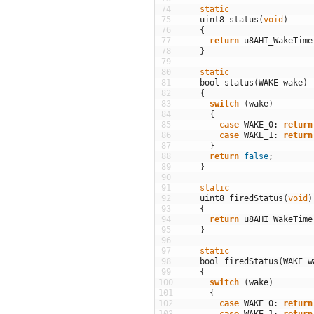
74
static
75
uint8
status
(
void
)
76
{
77
return
u8AHI_WakeTime
78
}
79
80
static
81
bool
status
(
WAKE
wake
)
82
{
83
switch
(
wake
)
84
{
85
case
WAKE_0
:
return
86
case
WAKE_1
:
return
87
}
88
return
false
;
89
}
90
91
static
92
uint8
firedStatus
(
void
)
93
{
94
return
u8AHI_WakeTime
95
}
96
97
static
98
bool
firedStatus
(
WAKE
w
99
{
100
switch
(
wake
)
101
{
102
case
WAKE_0
:
return