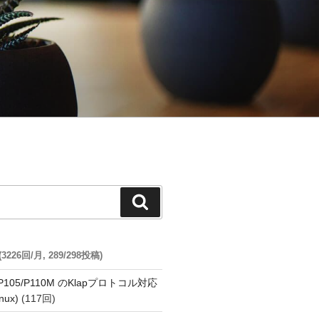
検
索
26回/月, 289/298投稿)
o P105/P110M のKlapプロトコル対応
nux)
(117回)