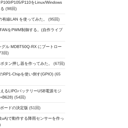
 P100/P105/P110をLinux/Windows
する
(98回)
1 の有線LAN を使ってみた。
(95回)
 PiでFANをPWM制御する。(自作ライブ
Eドングル MDBT50Q-RX にブートロー
73回)
動ボタン押し器を作ってみた。
(67回)
i 5のRP1-Chipを使い倒す(GPIO)
(65
えるLIPOバッテリーUSB電源モジ
+B628)
(54回)
用開発ボードの決定版
(51回)
数uA)で動作する降雨センサーを作っ
)