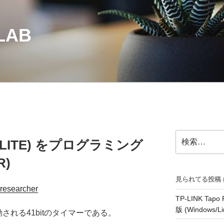
LAB
検
TWELITE) をプログラミング
索:
R)
見られてる投稿 (32
researcher
TP-LINK Tap
版 (Windows/Li
動される41bitのタイマーである。