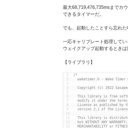
最大68,719,476,735m
できるタイマーだ。
でも、起動したことすら忘れた
一応キャリブレート処理してい
ウェイクアップ起動するときは
【ライブラリ】
1
/*
2
  waketimer.h - Wake Timer 
3
4
  Copyright (c) 2022 Sasape
5
6
  This library is free soft
7
  modify it under the terms
8
  License as published by t
9
  version 2.1 of the Licens
10
11
  This library is distribut
12
  but WITHOUT ANY WARRANTY;
13
  MERCHANTABILITY or FITNES