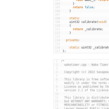
103
case
WAKE_1
:
return
104
}
105
return
false
;
106
}
107
108
static
109
uint32
calibrate
(
void
)
110
{
111
return
_calibrate
;
112
}
113
114
private
:
115
116
static
uint32
_calibrat
117
}
;
1
/*
2
  waketimer.cpp - Wake Timer
3
4
  Copyright (c) 2022 Sasapea
5
6
  This library is free softw
7
  modify it under the terms 
8
  License as published by th
9
  version 2.1 of the License
10
11
  This library is distribute
12
  but WITHOUT ANY WARRANTY; 
13
  MERCHANTABILITY or FITNESS
14
  Lesser General Public Lice