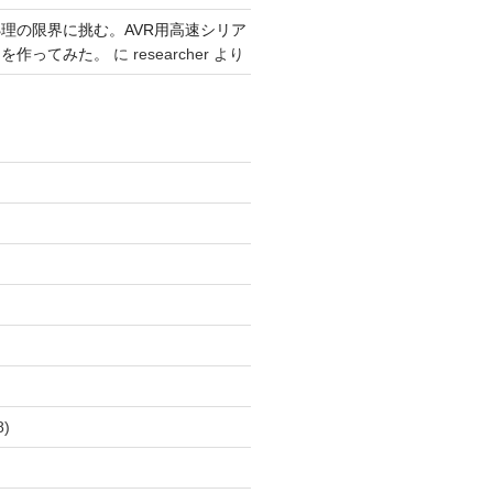
理の限界に挑む。AVR用高速シリア
リを作ってみた。
に
researcher
より
)
8)
)