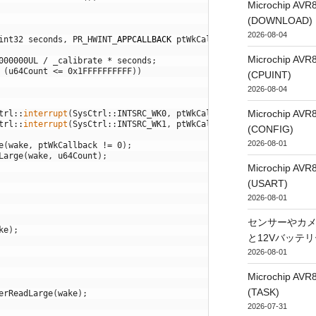
Microchip
(DOWNLOAD)
2026-08-04
int32
seconds
,
PR_HWINT
_
APPCALLBACK
ptWkCallback
=
0
)
Microchip
000000UL
/
_calibrate
*
seconds
;
(
u64Count
<=
0x1FFFFFFFFFF
)
)
(CPUINT)
2026-08-04
Microchip
trl
::
interrupt
(
SysCtrl
::
INTSRC_WK0
,
ptWkCallback
)
;
break
;
trl
::
interrupt
(
SysCtrl
::
INTSRC_WK1
,
ptWkCallback
)
;
break
;
(CONFIG)
2026-08-01
e
(
wake
,
ptWkCallback
!=
0
)
;
Large
(
wake
,
u64Count
)
;
Microchip
(USART)
2026-08-01
センサーやカ
ke
)
;
と12Vバッテ
2026-08-01
Microchip
(TASK)
erReadLarge
(
wake
)
;
2026-07-31