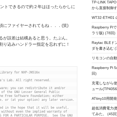
TP-LINK TAPO
sまでカウントできるので約２年はほったらかしに
から直接制御
WT32-ETH0
頃にファイヤーされてもね．．．(笑)
Raspberry
ラリ版)
(78回)
るが誤差は結構あると思う。たぶん。
Raytac BL
割り込みハンドラー指定を忘れずに！
ダを書き込む
(
リモコンの自
Raspberry P
Library for NXP-JN516x
回)
a's Lab. All right reserved.
充電しながら使
ware; you can redistribute it and/or
ュール(TP4056
 of the GNU Lesser General Public
he Free Software Foundation; either
ATtiny10
e, or (at your option) any later version.
ed in the hope that it will be useful,
超低消費電力(
 without even the implied warranty of
てみた。
(45回
S FOR A PARTICULAR PURPOSE.  See the GNU