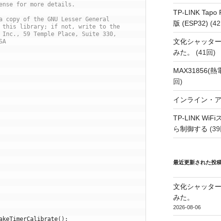
ense for more details.
TP-LINK Tap
a copy of the GNU Lesser General
版 (ESP32)
(42
 this library; if not, write to the
 Inc., 59 Temple Place, Suite 330,
文化シャッタ
SA
みた。
(41回)
MAX31856
回)
インライン・
TP-LINK Wi
ら制御する
(39
最近更新された投
文化シャッタ
みた。
2026-08-06
akeTimerCalibrate
(
)
;