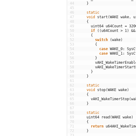
44
}
45
46
static
47
void
start
(
WAKE
wake
,
u
48
{
49
uint64
u64Count
=
320
50
if
(
(
u64Count
>
1
)
&&
51
{
52
switch
(
wake
)
53
{
54
case
WAKE_0
:
SysC
55
case
WAKE_1
:
SysC
56
}
57
vAHI_WakeTimerEnabl
58
vAHI_WakeTimerStart
59
}
60
}
61
62
static
63
void
stop
(
WAKE
wake
)
64
{
65
vAHI_WakeTimerStop
(
wa
66
}
67
68
static
69
uint64
read
(
WAKE
wake
)
70
{
71
return
u64AHI_WakeTim
72
}
73