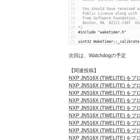
15
16
  You should have received a
17
  Public License along with 
18
  Free Software Foundation, 
19
  Boston, MA  02111-1307  US
20
*/
21
#include "waketimer.h"
22
23
uint32
WakeTimer
::
_calibrate
次回は、Watchdogの予定
【関連投稿】
NXP JN516X (TWELIT
NXP JN516X (TWELIT
NXP JN516X (TWELITE) 
NXP JN516X (TWELITE)
NXP JN516X (TWELITE)
NXP JN516X (TWELITE)
NXP JN516X (TWELITE)
NXP JN516X (TWELITE)
NXP JN516X (TWELITE)