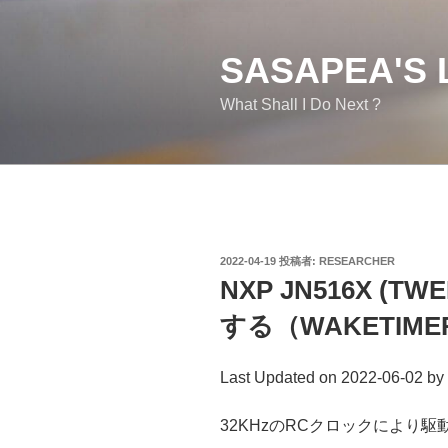
コ
ン
テ
SASAPEA'S 
ン
What Shall I Do Next ?
ツ
へ
ス
キ
ッ
プ
投
2022-04-19
投稿者:
RESEARCHER
稿
NXP JN516X (
日:
する（WAKETIME
Last Updated on 2022-06-02 by
32KHzのRCクロックにより駆