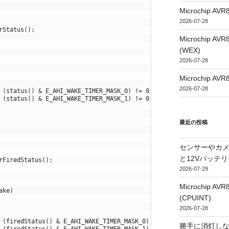
Microchip
2026-07-28
rStatus
(
)
;
Microchip
(WEX)
2026-07-28
Microchip
2026-07-28
(
status
(
)
&
E_AHI_WAKE_TIMER_MASK_0
)
!=
0
;
(
status
(
)
&
E_AHI_WAKE_TIMER_MASK_1
)
!=
0
;
最近の投稿
センサーやカ
と12Vバッテ
rFiredStatus
(
)
;
2026-07-29
Microchip
ake
)
(CPUINT)
2026-07-28
(
firedStatus
(
)
&
E_AHI_WAKE_TIMER_MASK_0
)
!=
0
;
勝手に消灯し