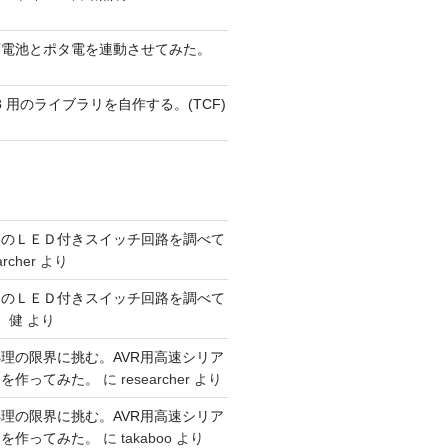
蓄電池とポタ電を連動させてみた。
 AVR8 用のライブラリを自作する。(TCF)
ーのＬＥＤ付きスイッチ回路を調べて
archer
より
ーのＬＥＤ付きスイッチ回路を調べて
 健
より
理の限界に挑む。AVR用高速シリア
リを作ってみた。
に
researcher
より
理の限界に挑む。AVR用高速シリア
リを作ってみた。
に
takaboo
より