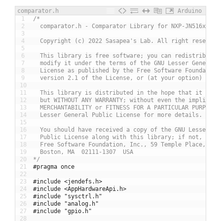
comparator.h
Arduino
1
/*
2
  comparator.h - Comparator Library for NXP-JN516x
3
4
  Copyright (c) 2022 Sasapea's Lab. All right reserved
5
6
  This library is free software; you can redistribute 
7
  modify it under the terms of the GNU Lesser General 
8
  License as published by the Free Software Foundation
9
  version 2.1 of the License, or (at your option) any 
10
11
  This library is distributed in the hope that it will
12
  but WITHOUT ANY WARRANTY; without even the implied w
13
  MERCHANTABILITY or FITNESS FOR A PARTICULAR PURPOSE.
14
  Lesser General Public License for more details.
15
16
  You should have received a copy of the GNU Lesser Ge
17
  Public License along with this library; if not, writ
18
  Free Software Foundation, Inc., 59 Temple Place, Sui
19
  Boston, MA  02111-1307  USA
20
*/
21
#pragma once
22
23
#include <jendefs.h>
24
#include <AppHardwareApi.h>
25
#include "sysctrl.h"
26
#include "analog.h"
27
#include "gpio.h"
28