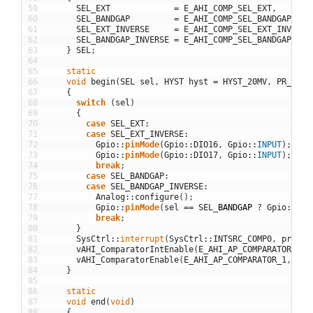
59
SEL_EXT
=
E_AHI_COMP_SEL_EXT
,
60
SEL_BANDGAP
=
E_AHI_COMP_SEL_BANDGAP
,
61
SEL_EXT_INVERSE
=
E_AHI_COMP_SEL_EXT_INVERSE
62
SEL_BANDGAP_INVERSE
=
E_AHI_COMP_SEL_BANDGAP_INV
63
}
SEL
;
64
65
static
66
void
begin
(
SEL
sel
,
HYST
hyst
=
HYST_20MV
,
PR_HWIN
67
{
68
switch
(
sel
)
69
{
70
case
SEL_EXT
:
71
case
SEL_EXT_INVERSE
:
72
Gpio
::
pinMode
(
Gpio
::
DIO16
,
Gpio
::
INPUT
)
;
73
Gpio
::
pinMode
(
Gpio
::
DIO17
,
Gpio
::
INPUT
)
;
74
break
;
75
case
SEL_BANDGAP
:
76
case
SEL_BANDGAP_INVERSE
:
77
Analog
::
configure
(
)
;
78
Gpio
::
pinMode
(
sel
==
SEL
_
BANDGAP
?
Gpio
::
DIO
79
break
;
80
}
81
SysCtrl
::
interrupt
(
SysCtrl
::
INTSRC_COMP0
,
prComp
82
vAHI_ComparatorIntEnable
(
E_AHI_AP_COMPARATOR_1
,
83
vAHI_ComparatorEnable
(
E_AHI_AP_COMPARATOR_1
,
hys
84
}
85
86
static
87
void
end
(
void
)
88
{