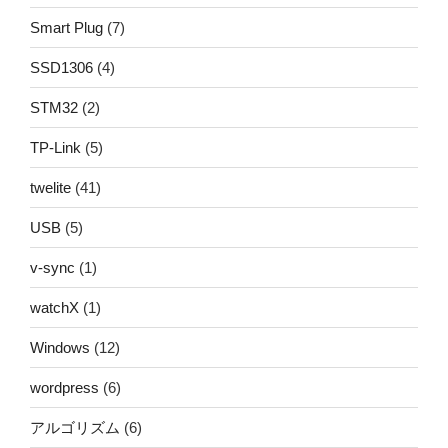
Smart Plug
(7)
SSD1306
(4)
STM32
(2)
TP-Link
(5)
twelite
(41)
USB
(5)
v-sync
(1)
watchX
(1)
Windows
(12)
wordpress
(6)
アルゴリズム
(6)