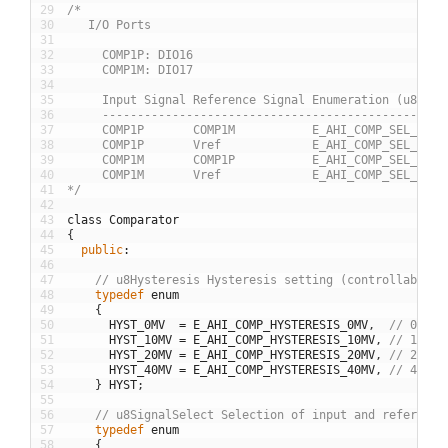
29
/*
30
   I/O Ports
31
32
     COMP1P: DIO16
33
     COMP1M: DIO17
34
35
     Input Signal Reference Signal Enumeration (u8Sign
36
     -------------------------------------------------
37
     COMP1P       COMP1M           E_AHI_COMP_SEL_EXT
38
     COMP1P       Vref             E_AHI_COMP_SEL_BAND
39
     COMP1M       COMP1P           E_AHI_COMP_SEL_EXT_
40
     COMP1M       Vref             E_AHI_COMP_SEL_BAND
41
*/
42
43
class
Comparator
44
{
45
public
:
46
47
// u8Hysteresis Hysteresis setting (controllable f
48
typedef
enum
49
{
50
HYST_0MV
=
E_AHI_COMP_HYSTERESIS_0MV
,
// 0mV
51
HYST_10MV
=
E_AHI_COMP_HYSTERESIS_10MV
,
// 10mV
52
HYST_20MV
=
E_AHI_COMP_HYSTERESIS_20MV
,
// 20mV
53
HYST_40MV
=
E_AHI_COMP_HYSTERESIS_40MV
,
// 40mV
54
}
HYST
;
55
56
// u8SignalSelect Selection of input and reference
57
typedef
enum
58
{