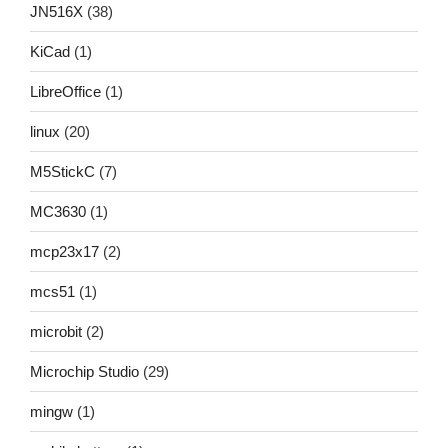
JN516X
(38)
KiCad
(1)
LibreOffice
(1)
linux
(20)
M5StickC
(7)
MC3630
(1)
mcp23x17
(2)
mcs51
(1)
microbit
(2)
Microchip Studio
(29)
mingw
(1)