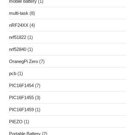
mobile battery
(1)
multi-task
(8)
nRF24XX
(4)
nrf51822
(1)
nrf52840
(1)
OranegPi Zero
(7)
pcb
(1)
PIC16F1454
(7)
PIC16F1455
(3)
PIC16F1459
(1)
PIEZO
(1)
Portable Battery
(2)