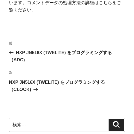
います。
コメントデータの処理方法の詳細はこちらをご
覧ください
。
投
前
前
稿
の
NXP JN516X (TWELITE) をプログラミングする
ナ
投
（ADC)
ビ
稿
ゲ
次
次
の
ー
NXP JN516X (TWELITE) をプログラミングする
投
シ
（CLOCK)
稿
ョ
ン
検
検
索
索: