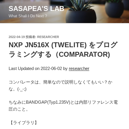
コ
SASAPEA'S LAB
ン
What Shall I Do Next ?
テ
ン
ツ
投
2022-04-19
投稿者:
RESEARCHER
へ
稿
NXP JN516X (TWELITE) をプログ
ス
日:
キ
ラミングする（COMPARATOR)
ッ
プ
Last Updated on 2022-06-02 by
researcher
コンパレータは、簡単なので説明しなくてもいい？か
な。(-_-;)
ちなみにBANDGAP(Typ1.235V)とは内部リファレンス電
圧のこと。
【ライブラリ】