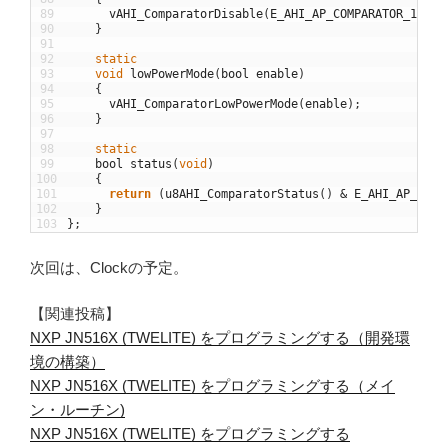
89
vAHI_ComparatorDisable
(
E_AHI_AP_COMPARATOR_1
)
;
90
}
91
92
static
93
void
lowPowerMode
(
bool
enable
)
94
{
95
vAHI_ComparatorLowPowerMode
(
enable
)
;
96
}
97
98
static
99
bool
status
(
void
)
100
{
101
return
(
u8AHI_ComparatorStatus
(
)
&
E_AHI_AP_COMP
102
}
103
}
;
次回は、Clockの予定。
【関連投稿】
NXP JN516X (TWELITE) をプログラミングする（開発環
境の構築）
NXP JN516X (TWELITE) をプログラミングする（メイ
ン・ルーチン)
NXP JN516X (TWELITE) をプログラミングする